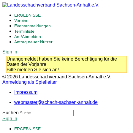
ERGEBNISSE
Vereine
Eventanmeldungen
Terminliste
An-/Abmelden
Antrag neuer Nutzer
Sign In
Unangemeldet haben Sie keine Berechtigung für die
Daten der Vorjahre
Bitte melden Sie sich an!
© 2026 Landesschachverband Sachsen-Anhalt e.V.
Anmeldung als Spielleiter
Impressum
webmaster@schach-sachsen-anhalt.de
Suchen
Sign In
ERGEBNISSE