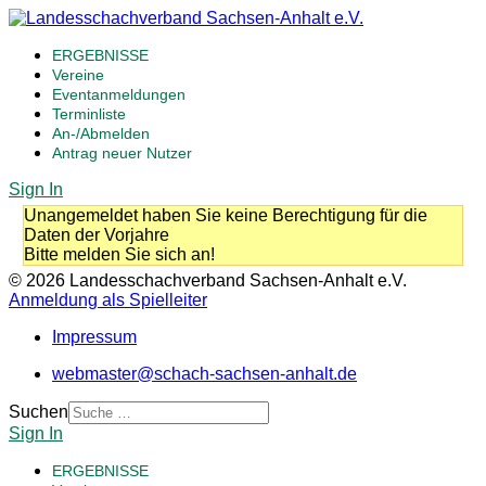
ERGEBNISSE
Vereine
Eventanmeldungen
Terminliste
An-/Abmelden
Antrag neuer Nutzer
Sign In
Unangemeldet haben Sie keine Berechtigung für die
Daten der Vorjahre
Bitte melden Sie sich an!
© 2026 Landesschachverband Sachsen-Anhalt e.V.
Anmeldung als Spielleiter
Impressum
webmaster@schach-sachsen-anhalt.de
Suchen
Sign In
ERGEBNISSE