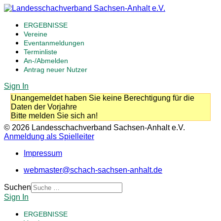
ERGEBNISSE
Vereine
Eventanmeldungen
Terminliste
An-/Abmelden
Antrag neuer Nutzer
Sign In
Unangemeldet haben Sie keine Berechtigung für die
Daten der Vorjahre
Bitte melden Sie sich an!
© 2026 Landesschachverband Sachsen-Anhalt e.V.
Anmeldung als Spielleiter
Impressum
webmaster@schach-sachsen-anhalt.de
Suchen
Sign In
ERGEBNISSE