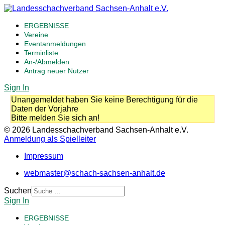
ERGEBNISSE
Vereine
Eventanmeldungen
Terminliste
An-/Abmelden
Antrag neuer Nutzer
Sign In
Unangemeldet haben Sie keine Berechtigung für die
Daten der Vorjahre
Bitte melden Sie sich an!
© 2026 Landesschachverband Sachsen-Anhalt e.V.
Anmeldung als Spielleiter
Impressum
webmaster@schach-sachsen-anhalt.de
Suchen
Sign In
ERGEBNISSE