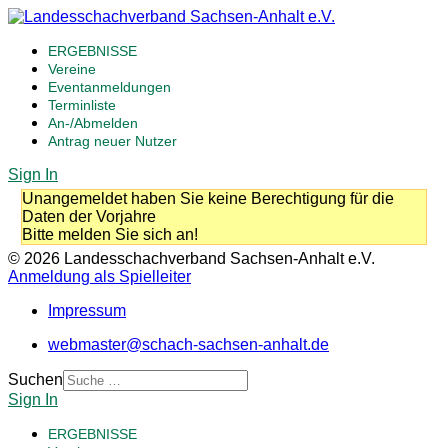
ERGEBNISSE
Vereine
Eventanmeldungen
Terminliste
An-/Abmelden
Antrag neuer Nutzer
Sign In
Unangemeldet haben Sie keine Berechtigung für die
Daten der Vorjahre
Bitte melden Sie sich an!
© 2026 Landesschachverband Sachsen-Anhalt e.V.
Anmeldung als Spielleiter
Impressum
webmaster@schach-sachsen-anhalt.de
Suchen
Sign In
ERGEBNISSE