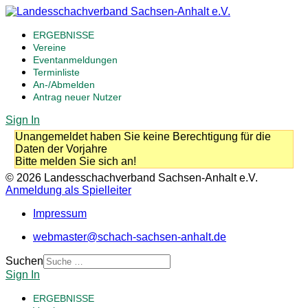
ERGEBNISSE
Vereine
Eventanmeldungen
Terminliste
An-/Abmelden
Antrag neuer Nutzer
Sign In
Unangemeldet haben Sie keine Berechtigung für die
Daten der Vorjahre
Bitte melden Sie sich an!
© 2026 Landesschachverband Sachsen-Anhalt e.V.
Anmeldung als Spielleiter
Impressum
webmaster@schach-sachsen-anhalt.de
Suchen
Sign In
ERGEBNISSE