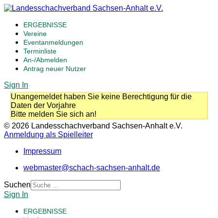
ERGEBNISSE
Vereine
Eventanmeldungen
Terminliste
An-/Abmelden
Antrag neuer Nutzer
Sign In
Unangemeldet haben Sie keine Berechtigung für die
Daten der Vorjahre
Bitte melden Sie sich an!
© 2026 Landesschachverband Sachsen-Anhalt e.V.
Anmeldung als Spielleiter
Impressum
webmaster@schach-sachsen-anhalt.de
Suchen
Sign In
ERGEBNISSE