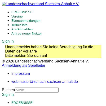
ERGEBNISSE
Vereine
Eventanmeldungen
Terminliste
An-/Abmelden
Antrag neuer Nutzer
Sign In
Unangemeldet haben Sie keine Berechtigung für die
Daten der Vorjahre
Bitte melden Sie sich an!
© 2026 Landesschachverband Sachsen-Anhalt e.V.
Anmeldung als Spielleiter
Impressum
webmaster@schach-sachsen-anhalt.de
Suchen
Sign In
ERGEBNISSE