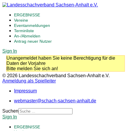
ERGEBNISSE
Vereine
Eventanmeldungen
Terminliste
An-/Abmelden
Antrag neuer Nutzer
Sign In
Unangemeldet haben Sie keine Berechtigung für die
Daten der Vorjahre
Bitte melden Sie sich an!
© 2026 Landesschachverband Sachsen-Anhalt e.V.
Anmeldung als Spielleiter
Impressum
webmaster@schach-sachsen-anhalt.de
Suchen
Sign In
ERGEBNISSE