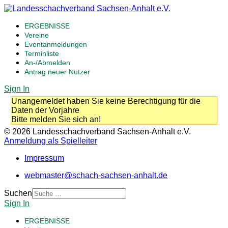
ERGEBNISSE
Vereine
Eventanmeldungen
Terminliste
An-/Abmelden
Antrag neuer Nutzer
Sign In
Unangemeldet haben Sie keine Berechtigung für die
Daten der Vorjahre
Bitte melden Sie sich an!
© 2026 Landesschachverband Sachsen-Anhalt e.V.
Anmeldung als Spielleiter
Impressum
webmaster@schach-sachsen-anhalt.de
Suchen
Sign In
ERGEBNISSE