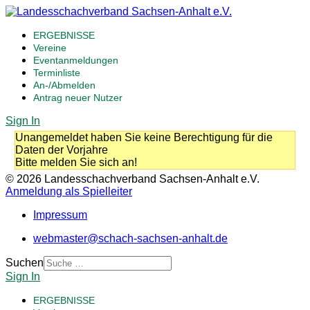
ERGEBNISSE
Vereine
Eventanmeldungen
Terminliste
An-/Abmelden
Antrag neuer Nutzer
Sign In
Unangemeldet haben Sie keine Berechtigung für die
Daten der Vorjahre
Bitte melden Sie sich an!
© 2026 Landesschachverband Sachsen-Anhalt e.V.
Anmeldung als Spielleiter
Impressum
webmaster@schach-sachsen-anhalt.de
Suchen
Sign In
ERGEBNISSE