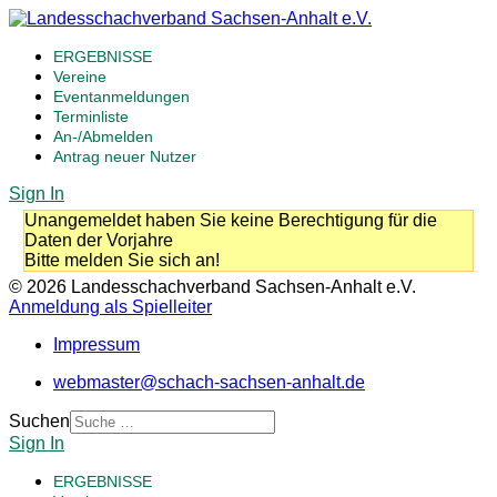
ERGEBNISSE
Vereine
Eventanmeldungen
Terminliste
An-/Abmelden
Antrag neuer Nutzer
Sign In
Unangemeldet haben Sie keine Berechtigung für die
Daten der Vorjahre
Bitte melden Sie sich an!
© 2026 Landesschachverband Sachsen-Anhalt e.V.
Anmeldung als Spielleiter
Impressum
webmaster@schach-sachsen-anhalt.de
Suchen
Sign In
ERGEBNISSE