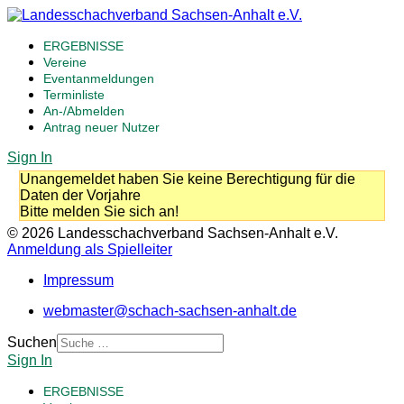
ERGEBNISSE
Vereine
Eventanmeldungen
Terminliste
An-/Abmelden
Antrag neuer Nutzer
Sign In
Unangemeldet haben Sie keine Berechtigung für die
Daten der Vorjahre
Bitte melden Sie sich an!
© 2026 Landesschachverband Sachsen-Anhalt e.V.
Anmeldung als Spielleiter
Impressum
webmaster@schach-sachsen-anhalt.de
Suchen
Sign In
ERGEBNISSE