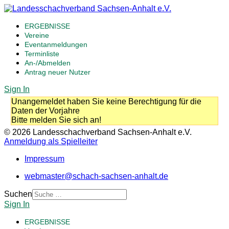
ERGEBNISSE
Vereine
Eventanmeldungen
Terminliste
An-/Abmelden
Antrag neuer Nutzer
Sign In
Unangemeldet haben Sie keine Berechtigung für die
Daten der Vorjahre
Bitte melden Sie sich an!
© 2026 Landesschachverband Sachsen-Anhalt e.V.
Anmeldung als Spielleiter
Impressum
webmaster@schach-sachsen-anhalt.de
Suchen
Sign In
ERGEBNISSE