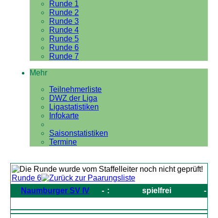
Runde 1
Runde 2
Runde 3
Runde 4
Runde 5
Runde 6
Runde 7
Mehr
Teilnehmerliste
DWZ der Liga
Ligastatistiken
Infokarte
Saisonstatistiken
Termine
Runde 6
Naumburger SV IV
-
:
spielfrei
-