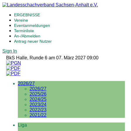
ERGEBNISSE
Vereine
Eventanmeldungen
Terminliste
An-/Abmelden
Antrag neuer Nutzer
Sign In
BkS Halle, Runde 6 am 07. März 2027 09:00
2026/27
2026/27
2025/26
2024/25
2023/24
2022/23
2021/22
Liga