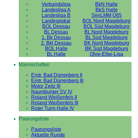
Verbandsliga
BkN Halle
Landesliga A
BkS Halle
Landesliga B
SenLMM Ü65
Landespokal
BOL Nord Magdeburg
BOL Dessau
BOL Süd Magdeburg
BL Dessau
BL Nord Magdeburg
1. Bk Dessau
BL Süd Magdeburg
2. Bkl Dessau
BK Nord Magdeburg
BOL Halle
BK Süd Magdeburg
BL Halle
Ohre-Elbe-Liga
Mannschaften
Eintr. Bad Dürrenberg II
Eintr. Bad Dürrenberg III
Motor Zeitz III
Naumburger SV IV
Roland Weißenfels II
Roland Weißenfels III
Roter Turm Halle IV
Paarungsliste
Paarungsliste
Aktuelle Runde