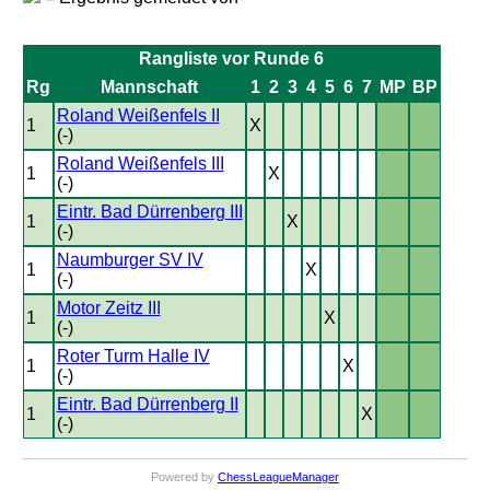
Rangliste vor Runde 6
Rg
Mannschaft
1
2
3
4
5
6
7
MP
BP
Roland Weißenfels II
1
X
(-)
Roland Weißenfels III
1
X
(-)
Eintr. Bad Dürrenberg III
1
X
(-)
Naumburger SV IV
1
X
(-)
Motor Zeitz III
1
X
(-)
Roter Turm Halle IV
1
X
(-)
Eintr. Bad Dürrenberg II
1
X
(-)
Powered by
ChessLeagueManager