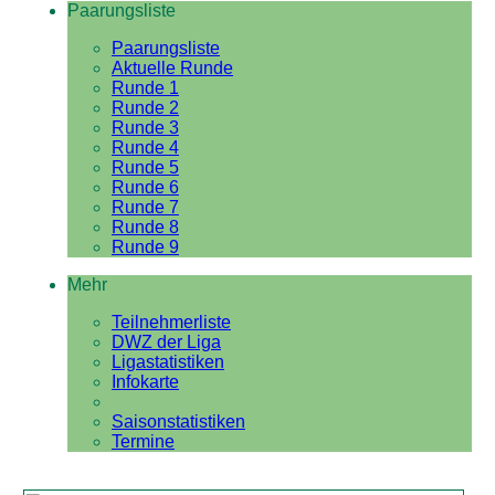
Paarungsliste
Paarungsliste
Aktuelle Runde
Runde 1
Runde 2
Runde 3
Runde 4
Runde 5
Runde 6
Runde 7
Runde 8
Runde 9
Mehr
Teilnehmerliste
DWZ der Liga
Ligastatistiken
Infokarte
Saisonstatistiken
Termine