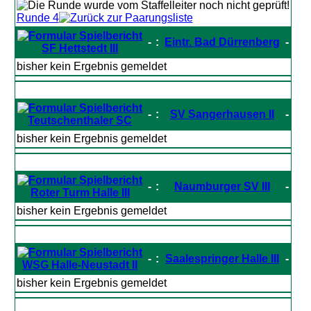
Runde 4
-
:
Eintr. Bad Dürrenberg
-
SF Hettstedt III
bisher kein Ergebnis gemeldet
-
:
SV Sangerhausen II
-
Teutschenthaler SC
bisher kein Ergebnis gemeldet
-
:
Naumburger SV III
-
Roter Turm Halle III
bisher kein Ergebnis gemeldet
-
:
Saalespringer Halle III
-
WSG Halle-Neustadt II
bisher kein Ergebnis gemeldet