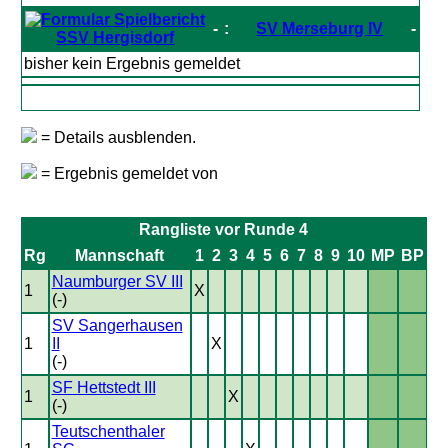
-
:
SV Merseburg IV
-
SSV Hergisdorf
bisher kein Ergebnis gemeldet
= Details ausblenden.
= Ergebnis gemeldet von
Rangliste vor Runde 4
Rg
Mannschaft
1
2
3
4
5
6
7
8
9
10
MP
BP
Naumburger SV III
1
X
(-)
SV Sangerhausen
1
II
X
(-)
SF Hettstedt III
1
X
(-)
Teutschenthaler