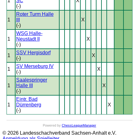
1
SC
X
(-)
Roter Turm Halle
1
III
X
(-)
WSG Halle-
1
Neustadt II
X
(-)
SSV Hergisdorf
1
X
(-)
SV Merseburg IV
1
X
(-)
Saalespringer
1
Halle III
X
(-)
Eintr. Bad
1
Dürrenberg
X
(-)
Powered by
ChessLeagueManager
© 2026 Landesschachverband Sachsen-Anhalt e.V.
Anmeldung als Spielleiter