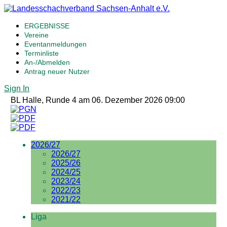
ERGEBNISSE
Vereine
Eventanmeldungen
Terminliste
An-/Abmelden
Antrag neuer Nutzer
Sign In
BL Halle, Runde 4 am 06. Dezember 2026 09:00
2026/27
2026/27
2025/26
2024/25
2023/24
2022/23
2021/22
Liga