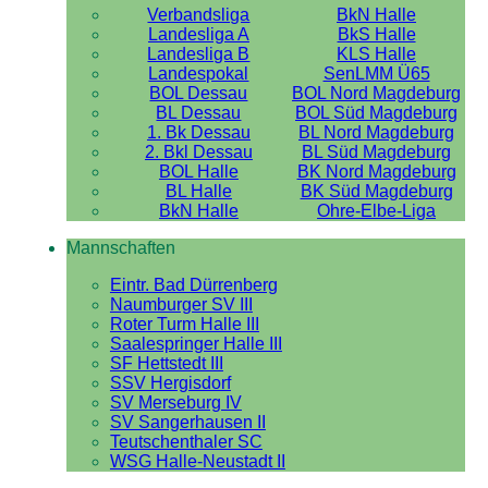
Verbandsliga
BkN Halle
Landesliga A
BkS Halle
Landesliga B
KLS Halle
Landespokal
SenLMM Ü65
BOL Dessau
BOL Nord Magdeburg
BL Dessau
BOL Süd Magdeburg
1. Bk Dessau
BL Nord Magdeburg
2. Bkl Dessau
BL Süd Magdeburg
BOL Halle
BK Nord Magdeburg
BL Halle
BK Süd Magdeburg
BkN Halle
Ohre-Elbe-Liga
Mannschaften
Eintr. Bad Dürrenberg
Naumburger SV III
Roter Turm Halle III
Saalespringer Halle III
SF Hettstedt III
SSV Hergisdorf
SV Merseburg IV
SV Sangerhausen II
Teutschenthaler SC
WSG Halle-Neustadt II