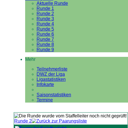
Aktuelle Runde
Runde 1
Runde 2
Runde 3
Runde 4
Runde 5
Runde 6
Runde 7
Runde 8
Runde 9
Mehr
Teilnehmerliste
DWZ der Liga
Ligastatistiken
Infokarte
Saisonstatistiken
Termine
Runde 2