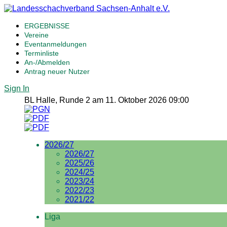
ERGEBNISSE
Vereine
Eventanmeldungen
Terminliste
An-/Abmelden
Antrag neuer Nutzer
Sign In
BL Halle, Runde 2 am 11. Oktober 2026 09:00
2026/27
2026/27
2025/26
2024/25
2023/24
2022/23
2021/22
Liga