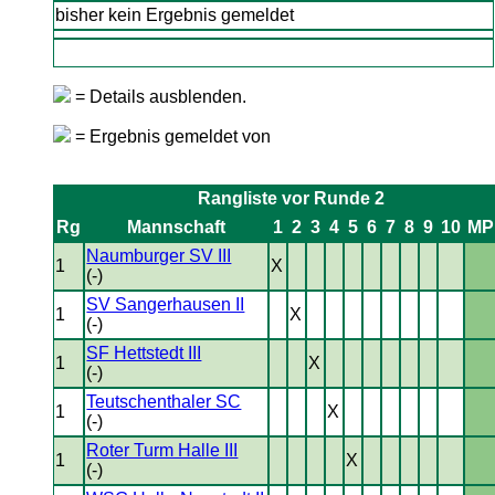
bisher kein Ergebnis gemeldet
= Details ausblenden.
= Ergebnis gemeldet von
Rangliste vor Runde 2
Rg
Mannschaft
1
2
3
4
5
6
7
8
9
10
MP
Naumburger SV III
1
X
(-)
SV Sangerhausen II
1
X
(-)
SF Hettstedt III
1
X
(-)
Teutschenthaler SC
1
X
(-)
Roter Turm Halle III
1
X
(-)