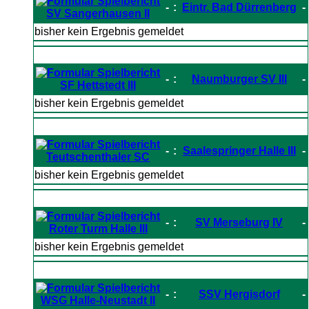
-
:
Eintr. Bad Dürrenberg
-
SV Sangerhausen II
bisher kein Ergebnis gemeldet
-
:
Naumburger SV III
-
SF Hettstedt III
bisher kein Ergebnis gemeldet
-
:
Saalespringer Halle III
-
Teutschenthaler SC
bisher kein Ergebnis gemeldet
-
:
SV Merseburg IV
-
Roter Turm Halle III
bisher kein Ergebnis gemeldet
-
:
SSV Hergisdorf
-
WSG Halle-Neustadt II