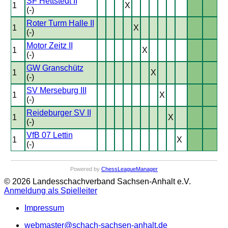
SF Hettstedt II
1
X
(-)
Roter Turm Halle II
1
X
(-)
Motor Zeitz II
1
X
(-)
GW Granschütz
1
X
(-)
SV Merseburg III
1
X
(-)
Reideburger SV II
1
X
(-)
VfB 07 Lettin
1
X
(-)
Powered by
ChessLeagueManager
© 2026 Landesschachverband Sachsen-Anhalt e.V.
Anmeldung als Spielleiter
Impressum
webmaster@schach-sachsen-anhalt.de