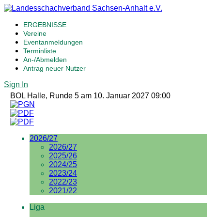
ERGEBNISSE
Vereine
Eventanmeldungen
Terminliste
An-/Abmelden
Antrag neuer Nutzer
Sign In
BOL Halle, Runde 5 am 10. Januar 2027 09:00
2026/27
2026/27
2025/26
2024/25
2023/24
2022/23
2021/22
Liga