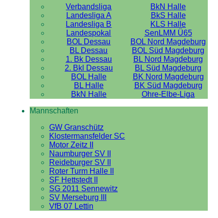
Verbandsliga
BkN Halle
Landesliga A
BkS Halle
Landesliga B
KLS Halle
Landespokal
SenLMM Ü65
BOL Dessau
BOL Nord Magdeburg
BL Dessau
BOL Süd Magdeburg
1. Bk Dessau
BL Nord Magdeburg
2. Bkl Dessau
BL Süd Magdeburg
BOL Halle
BK Nord Magdeburg
BL Halle
BK Süd Magdeburg
BkN Halle
Ohre-Elbe-Liga
Mannschaften
GW Granschütz
Klostermansfelder SC
Motor Zeitz II
Naumburger SV II
Reideburger SV II
Roter Turm Halle II
SF Hettstedt II
SG 2011 Sennewitz
SV Merseburg III
VfB 07 Lettin