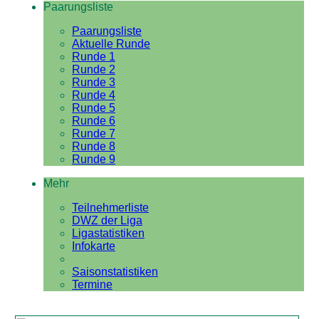
Paarungsliste
Paarungsliste
Aktuelle Runde
Runde 1
Runde 2
Runde 3
Runde 4
Runde 5
Runde 6
Runde 7
Runde 8
Runde 9
Mehr
Teilnehmerliste
DWZ der Liga
Ligastatistiken
Infokarte
Saisonstatistiken
Termine