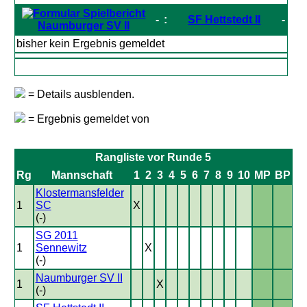
-
:
SF Hettstedt II
-
Naumburger SV II
bisher kein Ergebnis gemeldet
= Details ausblenden.
= Ergebnis gemeldet von
Rangliste vor Runde 5
Rg
Mannschaft
1
2
3
4
5
6
7
8
9
10
MP
BP
Klostermansfelder
1
SC
X
(-)
SG 2011
1
Sennewitz
X
(-)
Naumburger SV II
1
X
(-)