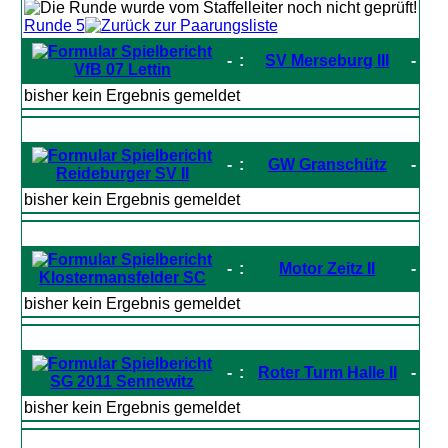
Runde 5
-
:
SV Merseburg III
-
VfB 07 Lettin
bisher kein Ergebnis gemeldet
-
:
GW Granschütz
-
Reideburger SV II
bisher kein Ergebnis gemeldet
-
:
Motor Zeitz II
-
Klostermansfelder SC
bisher kein Ergebnis gemeldet
-
:
Roter Turm Halle II
-
SG 2011 Sennewitz
bisher kein Ergebnis gemeldet