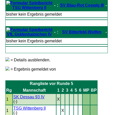
-
:
SV Blau-Rot Coswig III
-
TSG Wittenberg II
bisher kein Ergebnis gemeldet
-
:
SV Bitterfeld-Wolfen
-
VfL Gräfenhainichen IV
bisher kein Ergebnis gemeldet
= Details ausblenden.
= Ergebnis gemeldet von
Rangliste vor Runde 5
Rg
Mannschaft
1
2
3
4
5
6
MP
BP
SK Dessau 93 IV
1
X
(-)
TSG Wittenberg II
1
X
(-)