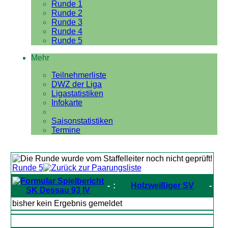
Runde 1
Runde 2
Runde 3
Runde 4
Runde 5
Mehr
Teilnehmerliste
DWZ der Liga
Ligastatistiken
Infokarte
Saisonstatistiken
Termine
Runde 5
-
:
Holzweißiger SV
-
SK Dessau 93 IV
bisher kein Ergebnis gemeldet