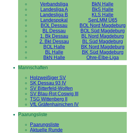
Verbandsliga
BkN Halle
Landesliga A
BkS Halle
Landesliga B
KLS Halle
Landespokal
SenLMM Ü65
BOL Dessau
BOL Nord Magdeburg
BL Dessau
BOL Süd Magdeburg
1. Bk Dessau
BL Nord Magdeburg
2. Bkl Dessau
BL Süd Magdeburg
BOL Halle
BK Nord Magdeburg
BL Halle
BK Süd Magdeburg
BkN Halle
Ohre-Elbe-Liga
Mannschaften
Holzweißiger SV
SK Dessau 93 IV
SV Bitterfeld-Wolfen
SV Blau-Rot Coswig III
TSG Wittenberg II
VfL Gräfenhainichen IV
Paarungsliste
Paarungsliste
Aktuelle Runde