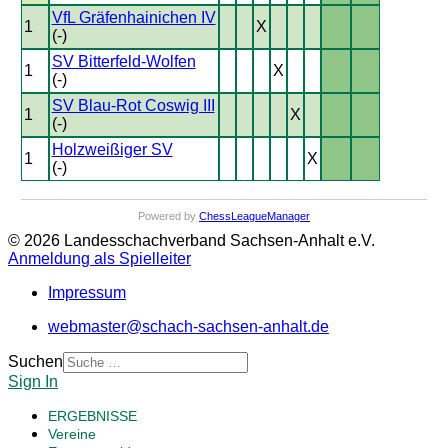
VfL Gräfenhainichen IV
1
X
(-)
SV Bitterfeld-Wolfen
1
X
(-)
SV Blau-Rot Coswig III
1
X
(-)
Holzweißiger SV
1
X
(-)
Powered by
ChessLeagueManager
© 2026 Landesschachverband Sachsen-Anhalt e.V.
Anmeldung als Spielleiter
Impressum
webmaster@schach-sachsen-anhalt.de
Suchen
Sign In
ERGEBNISSE
Vereine