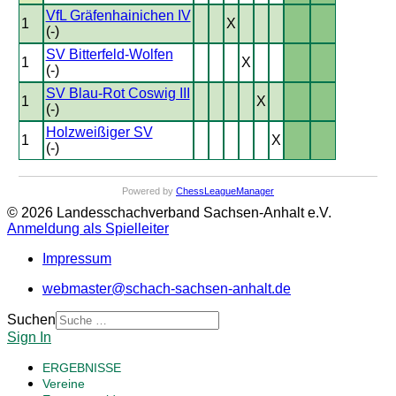
VfL Gräfenhainichen IV
1
X
(-)
SV Bitterfeld-Wolfen
1
X
(-)
SV Blau-Rot Coswig III
1
X
(-)
Holzweißiger SV
1
X
(-)
Powered by
ChessLeagueManager
© 2026 Landesschachverband Sachsen-Anhalt e.V.
Anmeldung als Spielleiter
Impressum
webmaster@schach-sachsen-anhalt.de
Suchen
Sign In
ERGEBNISSE
Vereine