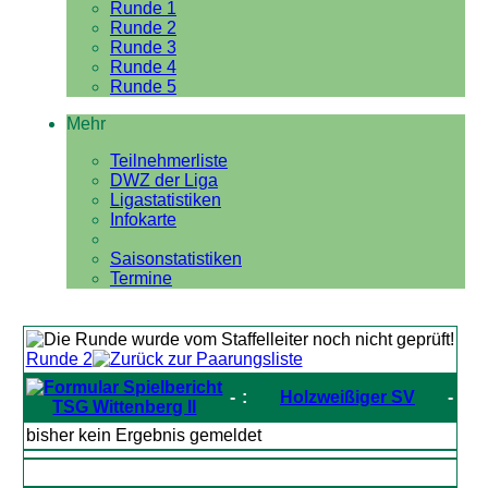
Runde 1
Runde 2
Runde 3
Runde 4
Runde 5
Mehr
Teilnehmerliste
DWZ der Liga
Ligastatistiken
Infokarte
Saisonstatistiken
Termine
Runde 2
-
:
Holzweißiger SV
-
TSG Wittenberg II
bisher kein Ergebnis gemeldet