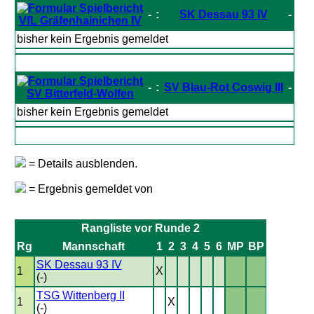
-
:
SK Dessau 93 IV
-
VfL Gräfenhainichen IV
bisher kein Ergebnis gemeldet
-
:
SV Blau-Rot Coswig III
-
SV Bitterfeld-Wolfen
bisher kein Ergebnis gemeldet
= Details ausblenden.
= Ergebnis gemeldet von
Rangliste vor Runde 2
Rg
Mannschaft
1
2
3
4
5
6
MP
BP
SK Dessau 93 IV
1
X
(-)
TSG Wittenberg II
1
X
(-)