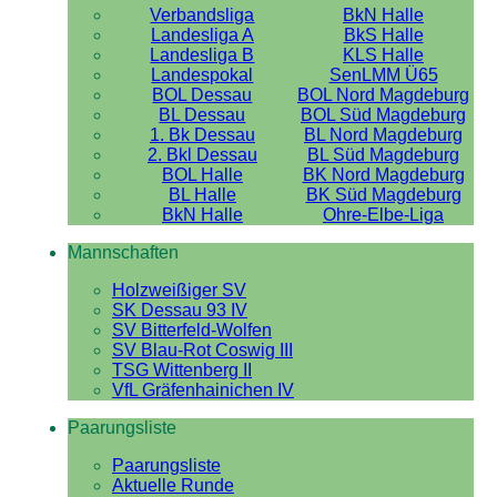
Verbandsliga
BkN Halle
Landesliga A
BkS Halle
Landesliga B
KLS Halle
Landespokal
SenLMM Ü65
BOL Dessau
BOL Nord Magdeburg
BL Dessau
BOL Süd Magdeburg
1. Bk Dessau
BL Nord Magdeburg
2. Bkl Dessau
BL Süd Magdeburg
BOL Halle
BK Nord Magdeburg
BL Halle
BK Süd Magdeburg
BkN Halle
Ohre-Elbe-Liga
Mannschaften
Holzweißiger SV
SK Dessau 93 IV
SV Bitterfeld-Wolfen
SV Blau-Rot Coswig III
TSG Wittenberg II
VfL Gräfenhainichen IV
Paarungsliste
Paarungsliste
Aktuelle Runde