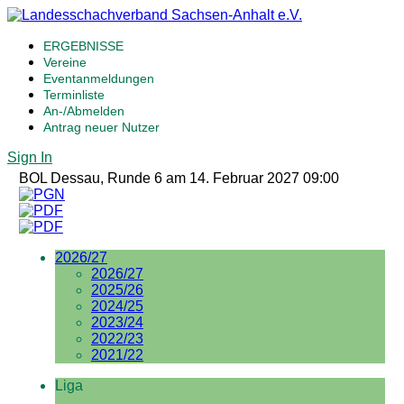
ERGEBNISSE
Vereine
Eventanmeldungen
Terminliste
An-/Abmelden
Antrag neuer Nutzer
Sign In
BOL Dessau, Runde 6 am 14. Februar 2027 09:00
2026/27
2026/27
2025/26
2024/25
2023/24
2022/23
2021/22
Liga