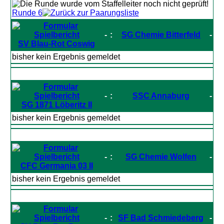
Runde 6
-
:
SG Chemie Bitterfeld
-
SV Blau-Rot Coswig
bisher kein Ergebnis gemeldet
-
:
SSC Annaburg
-
SG 1871 Löberitz II
bisher kein Ergebnis gemeldet
-
:
SG Chemie Wolfen
-
CFC Germania 03 II
bisher kein Ergebnis gemeldet
-
:
SF Bad Schmiedeberg
-