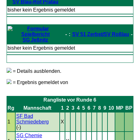
SV Blau-Rot Pratau
bisher kein Ergebnis gemeldet
-
:
SV 51 Zerbst/SV Roßlau
-
SG Jeßnitz
bisher kein Ergebnis gemeldet
= Details ausblenden.
= Ergebnis gemeldet von
Rangliste vor Runde 6
Rg
Mannschaft
1
2
3
4
5
6
7
8
9
10
MP
BP
SF Bad
1
Schmiedeberg
X
(-)
SG Chemie