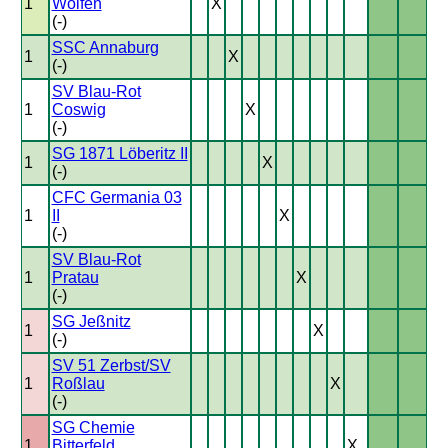
1
Wolfen
X
(-)
SSC Annaburg
1
X
(-)
SV Blau-Rot
1
Coswig
X
(-)
SG 1871 Löberitz II
1
X
(-)
CFC Germania 03
1
II
X
(-)
SV Blau-Rot
1
Pratau
X
(-)
SG Jeßnitz
1
X
(-)
SV 51 Zerbst/SV
1
Roßlau
X
(-)
SG Chemie
1
Bitterfeld
X