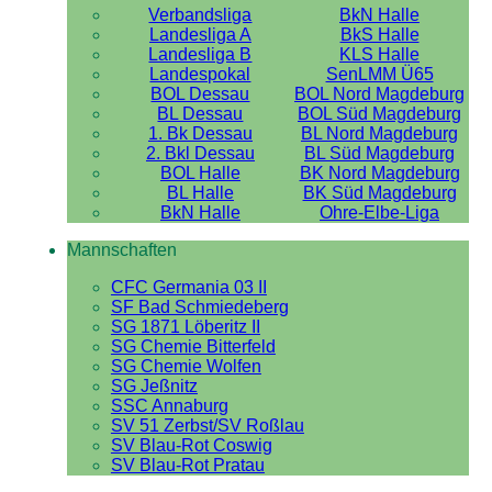
Verbandsliga
BkN Halle
Landesliga A
BkS Halle
Landesliga B
KLS Halle
Landespokal
SenLMM Ü65
BOL Dessau
BOL Nord Magdeburg
BL Dessau
BOL Süd Magdeburg
1. Bk Dessau
BL Nord Magdeburg
2. Bkl Dessau
BL Süd Magdeburg
BOL Halle
BK Nord Magdeburg
BL Halle
BK Süd Magdeburg
BkN Halle
Ohre-Elbe-Liga
Mannschaften
CFC Germania 03 II
SF Bad Schmiedeberg
SG 1871 Löberitz II
SG Chemie Bitterfeld
SG Chemie Wolfen
SG Jeßnitz
SSC Annaburg
SV 51 Zerbst/SV Roßlau
SV Blau-Rot Coswig
SV Blau-Rot Pratau