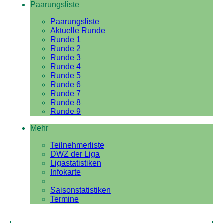
Paarungsliste
Paarungsliste
Aktuelle Runde
Runde 1
Runde 2
Runde 3
Runde 4
Runde 5
Runde 6
Runde 7
Runde 8
Runde 9
Mehr
Teilnehmerliste
DWZ der Liga
Ligastatistiken
Infokarte
Saisonstatistiken
Termine