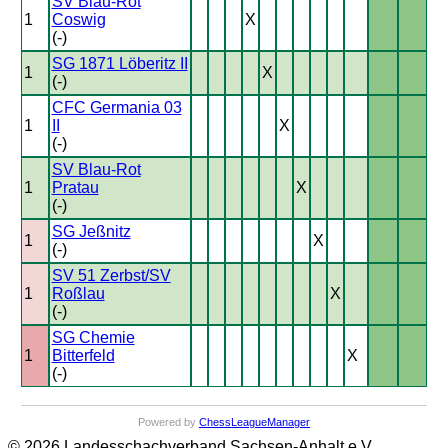
SV Blau-Rot
1
Coswig
X
(-)
SG 1871 Löberitz II
1
X
(-)
CFC Germania 03
1
II
X
(-)
SV Blau-Rot
1
Pratau
X
(-)
SG Jeßnitz
1
X
(-)
SV 51 Zerbst/SV
1
Roßlau
X
(-)
SG Chemie
1
Bitterfeld
X
(-)
Powered by
ChessLeagueManager
© 2026 Landesschachverband Sachsen-Anhalt e.V.