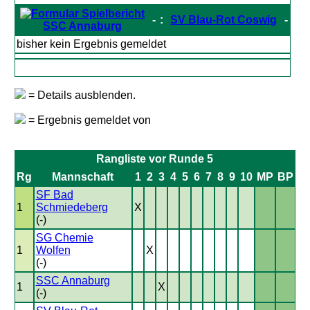
-
:
SV Blau-Rot Coswig
-
SSC Annaburg
bisher kein Ergebnis gemeldet
= Details ausblenden.
= Ergebnis gemeldet von
Rangliste vor Runde 5
Rg
Mannschaft
1
2
3
4
5
6
7
8
9
10
MP
BP
SF Bad
1
Schmiedeberg
X
(-)
SG Chemie
1
Wolfen
X
(-)
SSC Annaburg
1
X
(-)