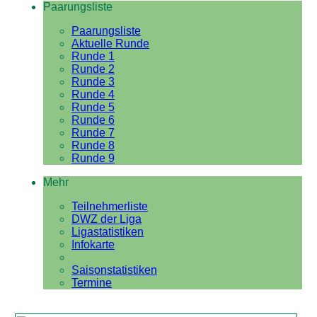
Paarungsliste
Paarungsliste
Aktuelle Runde
Runde 1
Runde 2
Runde 3
Runde 4
Runde 5
Runde 6
Runde 7
Runde 8
Runde 9
Mehr
Teilnehmerliste
DWZ der Liga
Ligastatistiken
Infokarte
Saisonstatistiken
Termine