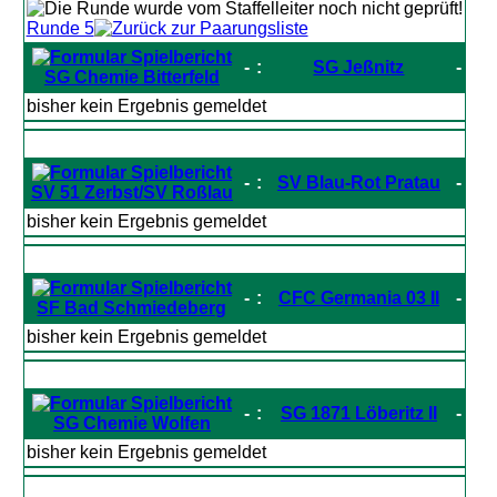
Runde 5
-
:
SG Jeßnitz
-
SG Chemie Bitterfeld
bisher kein Ergebnis gemeldet
-
:
SV Blau-Rot Pratau
-
SV 51 Zerbst/SV Roßlau
bisher kein Ergebnis gemeldet
-
:
CFC Germania 03 II
-
SF Bad Schmiedeberg
bisher kein Ergebnis gemeldet
-
:
SG 1871 Löberitz II
-
SG Chemie Wolfen
bisher kein Ergebnis gemeldet