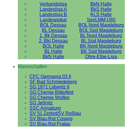
Verbandsliga
BkN Halle
Landesliga A
BkS Halle
Landesliga B
KLS Halle
Landespokal
SenLMM Ü65
BOL Dessau
BOL Nord Magdeburg
BL Dessau
BOL Süd Magdeburg
1. Bk Dessau
BL Nord Magdeburg
2. Bkl Dessau
BL Süd Magdeburg
BOL Halle
BK Nord Magdeburg
BL Halle
BK Süd Magdeburg
BkN Halle
Ohre-Elbe-Liga
Mannschaften
CFC Germania 03 II
SF Bad Schmiedeberg
SG 1871 Löberitz II
SG Chemie Bitterfeld
SG Chemie Wolfen
SG Jeßnitz
SSC Annaburg
SV 51 Zerbst/SV Roßlau
SV Blau-Rot Coswig
SV Blau-Rot Pratau