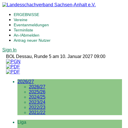
ERGEBNISSE
Vereine
Eventanmeldungen
Terminliste
An-/Abmelden
Antrag neuer Nutzer
Sign In
BOL Dessau, Runde 5 am 10. Januar 2027 09:00
2026/27
2026/27
2025/26
2024/25
2023/24
2022/23
2021/22
Liga