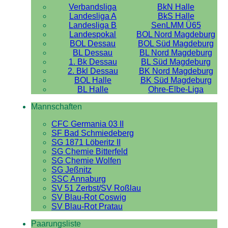
Verbandsliga
BkN Halle
Landesliga A
BkS Halle
Landesliga B
SenLMM Ü65
Landespokal
BOL Nord Magdeburg
BOL Dessau
BOL Süd Magdeburg
BL Dessau
BL Nord Magdeburg
1. Bk Dessau
BL Süd Magdeburg
2. Bkl Dessau
BK Nord Magdeburg
BOL Halle
BK Süd Magdeburg
BL Halle
Ohre-Elbe-Liga
Mannschaften
CFC Germania 03 II
SF Bad Schmiedeberg
SG 1871 Löberitz II
SG Chemie Bitterfeld
SG Chemie Wolfen
SG Jeßnitz
SSC Annaburg
SV 51 Zerbst/SV Roßlau
SV Blau-Rot Coswig
SV Blau-Rot Pratau
Paarungsliste