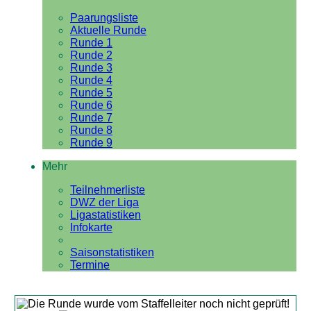
Paarungsliste
Aktuelle Runde
Runde 1
Runde 2
Runde 3
Runde 4
Runde 5
Runde 6
Runde 7
Runde 8
Runde 9
Mehr
Teilnehmerliste
DWZ der Liga
Ligastatistiken
Infokarte
Saisonstatistiken
Termine