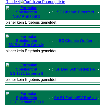
Runde 4
-
:
SG Chemie Bitterfeld
-
SSC Annaburg
bisher kein Ergebnis gemeldet
-
:
SG Chemie Wolfen
-
SV Blau-Rot Coswig
bisher kein Ergebnis gemeldet
-
:
SF Bad Schmiedeberg
-
SG 1871 Löberitz II
bisher kein Ergebnis gemeldet
-
:
SV 51 Zerbst/SV Roßlau
-
CFC Germania 03 II