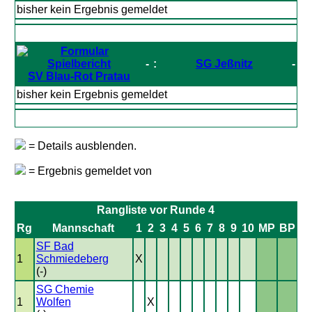
bisher kein Ergebnis gemeldet
-
:
SG Jeßnitz
-
SV Blau-Rot Pratau
bisher kein Ergebnis gemeldet
= Details ausblenden.
= Ergebnis gemeldet von
Rangliste vor Runde 4
Rg
Mannschaft
1
2
3
4
5
6
7
8
9
10
MP
BP
SF Bad
1
Schmiedeberg
X
(-)
SG Chemie
1
Wolfen
X