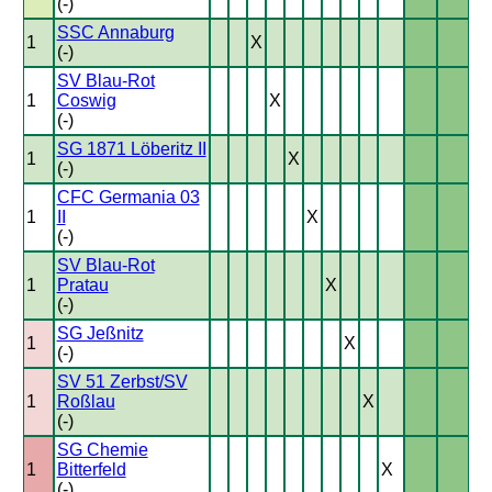
(-)
SSC Annaburg
1
X
(-)
SV Blau-Rot
1
Coswig
X
(-)
SG 1871 Löberitz II
1
X
(-)
CFC Germania 03
1
II
X
(-)
SV Blau-Rot
1
Pratau
X
(-)
SG Jeßnitz
1
X
(-)
SV 51 Zerbst/SV
1
Roßlau
X
(-)
SG Chemie
1
Bitterfeld
X
(-)