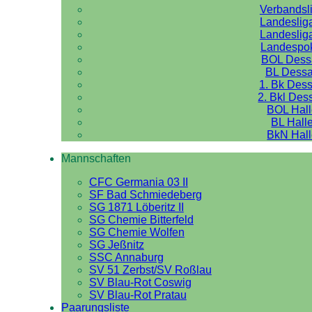
Verbandsl
Landeslig
Landeslig
Landespo
BOL Dess
BL Dess
1. Bk Des
2. Bkl Des
BOL Hal
BL Hall
BkN Hal
Mannschaften
CFC Germania 03 II
SF Bad Schmiedeberg
SG 1871 Löberitz II
SG Chemie Bitterfeld
SG Chemie Wolfen
SG Jeßnitz
SSC Annaburg
SV 51 Zerbst/SV Roßlau
SV Blau-Rot Coswig
SV Blau-Rot Pratau
Paarungsliste