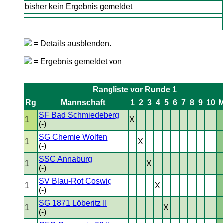
bisher kein Ergebnis gemeldet
= Details ausblenden.
= Ergebnis gemeldet von
Rangliste vor Runde 1
Rg
Mannschaft
1
2
3
4
5
6
7
8
9
10
SF Bad Schmiedeberg
1
X
(-)
SG Chemie Wolfen
1
X
(-)
SSC Annaburg
1
X
(-)
SV Blau-Rot Coswig
1
X
(-)
SG 1871 Löberitz II
1
X
(-)