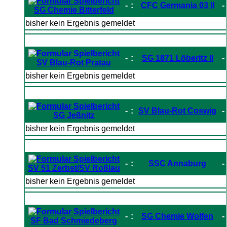
-
:
CFC Germania 03 II
-
SG Chemie Bitterfeld
bisher kein Ergebnis gemeldet
-
:
SG 1871 Löberitz II
-
SV Blau-Rot Pratau
bisher kein Ergebnis gemeldet
-
:
SV Blau-Rot Coswig
-
SG Jeßnitz
bisher kein Ergebnis gemeldet
-
:
SSC Annaburg
-
SV 51 Zerbst/SV Roßlau
bisher kein Ergebnis gemeldet
-
:
SG Chemie Wolfen
-
SF Bad Schmiedeberg