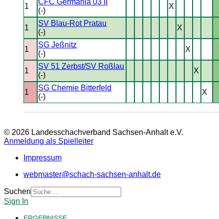
CFC Germania 03 II
1
X
(-)
SV Blau-Rot Pratau
1
X
(-)
SG Jeßnitz
1
X
(-)
SV 51 Zerbst/SV Roßlau
1
X
(-)
SG Chemie Bitterfeld
1
X
(-)
© 2026 Landesschachverband Sachsen-Anhalt e.V.
Anmeldung als Spielleiter
Impressum
webmaster@schach-sachsen-anhalt.de
Suchen
Sign In
ERGEBNISSE