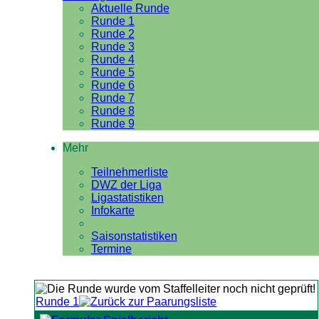
Aktuelle Runde
Runde 1
Runde 2
Runde 3
Runde 4
Runde 5
Runde 6
Runde 7
Runde 8
Runde 9
Mehr
Teilnehmerliste
DWZ der Liga
Ligastatistiken
Infokarte
Saisonstatistiken
Termine
Runde 1