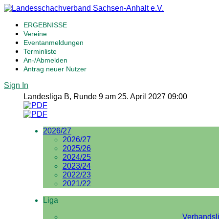
ERGEBNISSE
Vereine
Eventanmeldungen
Terminliste
An-/Abmelden
Antrag neuer Nutzer
Sign In
Landesliga B, Runde 9 am 25. April 2027 09:00
2026/27
2026/27
2025/26
2024/25
2023/24
2022/23
2021/22
Liga
Verbandsl