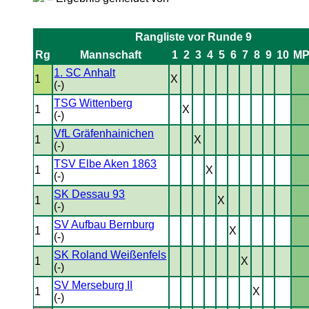
Rangliste vor Runde 9
Rg
Mannschaft
1
2
3
4
5
6
7
8
9
10
M
1. SC Anhalt
1
X
(-)
TSG Wittenberg
1
X
(-)
VfL Gräfenhainichen
1
X
(-)
TSV Elbe Aken 1863
1
X
(-)
SK Dessau 93
1
X
(-)
SV Aufbau Bernburg
1
X
(-)
SK Roland Weißenfels
1
X
(-)
SV Merseburg II
1
X
(-)