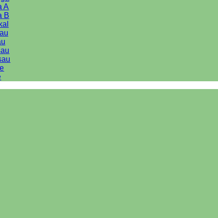
a A
a B
kal
au
au
sau
sau
le
e