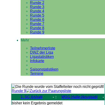
Runde 2
Runde 3
Runde 4
Runde 5
Runde 6
Runde 7
Runde 8
Runde 9
Mehr
Teilnehmerliste
DWZ der Liga
Ligastatistiken
Infokarte
Saisonstatistiken
Termine
Runde 9
1. SC Anhalt
-
:
WSG Halle-Neustadt
-
bisher kein Ergebnis gemeldet