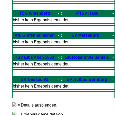
TSG Wittenberg
-
:
PTSV Halle
-
bisher kein Ergebnis gemeldet
VfL Gräfenhainichen
-
:
SV Merseburg II
-
bisher kein Ergebnis gemeldet
TSV Elbe Aken 1863
-
:
SK Roland Weißenfels
-
bisher kein Ergebnis gemeldet
SK Dessau 93
-
:
SV Aufbau Bernburg
-
bisher kein Ergebnis gemeldet
= Details ausblenden.
= Ergebnis gemeldet von