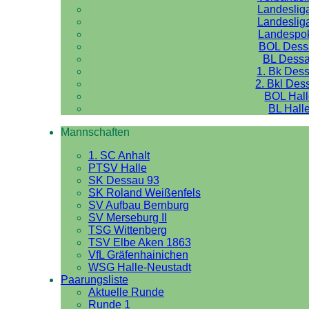
Landeslig
Landeslig
Landespo
BOL Dess
BL Dess
1. Bk Des
2. Bkl Des
BOL Hal
BL Hall
Mannschaften
1. SC Anhalt
PTSV Halle
SK Dessau 93
SK Roland Weißenfels
SV Aufbau Bernburg
SV Merseburg II
TSG Wittenberg
TSV Elbe Aken 1863
VfL Gräfenhainichen
WSG Halle-Neustadt
Paarungsliste
Aktuelle Runde
Runde 1