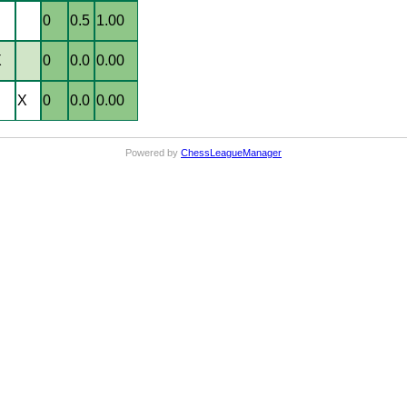
0
0.5
1.00
X
0
0.0
0.00
X
0
0.0
0.00
Powered by
ChessLeagueManager