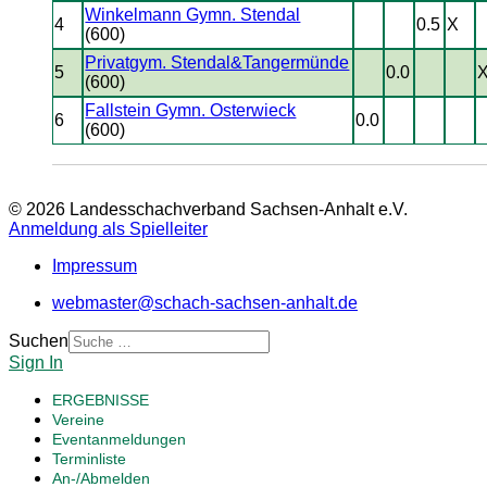
Winkelmann Gymn. Stendal
4
0.5
X
(600)
Privatgym. Stendal&Tangermünde
5
0.0
(600)
Fallstein Gymn. Osterwieck
6
0.0
(600)
© 2026 Landesschachverband Sachsen-Anhalt e.V.
Anmeldung als Spielleiter
Impressum
webmaster@schach-sachsen-anhalt.de
Suchen
Sign In
ERGEBNISSE
Vereine
Eventanmeldungen
Terminliste
An-/Abmelden