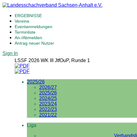
ERGEBNISSE
Vereine
Eventanmeldungen
Terminliste
An-/Abmelden
Antrag neuer Nutzer
Sign In
LSSF 2026 WK III JtfOuP, Runde 1
2025/26
2026/27
2025/26
2024/25
2023/24
2022/23
2021/22
Liga
Verbandsl