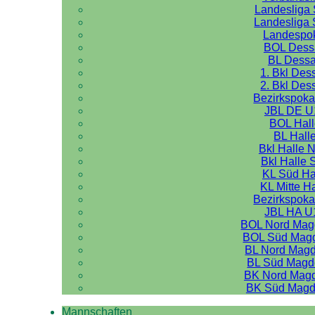
Landesliga 
Landesliga 
Landespo
BOL Dess
BL Dess
1. Bkl Des
2. Bkl Des
Bezirkspoka
JBL DE U
BOL Hal
BL Hall
Bkl Halle 
Bkl Halle 
KL Süd Ha
KL Mitte H
Bezirkspoka
JBL HA U
BOL Nord Mag
BOL Süd Mag
BL Nord Mag
BL Süd Magd
BK Nord Mag
BK Süd Magd
Mannschaften