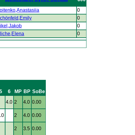
oitenko,Anastasiia
0
chönfeld,Emily
0
ikel,Jakob
0
liche,Elena
0
5
6
MP
BP
SoBe
4.0
2
4.0
0.00
.0
2
4.0
0.00
2
3.5
0.00