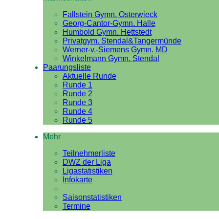
Fallstein Gymn. Osterwieck
Georg-Cantor-Gymn. Halle
Humbold Gymn. Hettstedt
Privatgym. Stendal&Tangermünde
Werner-v.-Siemens Gymn. MD
Winkelmann Gymn. Stendal
Paarungsliste
Aktuelle Runde
Runde 1
Runde 2
Runde 3
Runde 4
Runde 5
Mehr
Teilnehmerliste
DWZ der Liga
Ligastatistiken
Infokarte
Saisonstatistiken
Termine