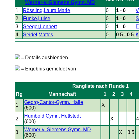
Werner-v.-Siemens Gymn. MD
1
Rössling,Laura Marie
0
1 - 0
V
2
Funke,Luise
0
1 - 0
S
3
Seeger,Lennert
0
1 - 0
E
4
Seidel,Mattes
0
0.5 - 0.5
K
= Details ausblenden.
= Ergebnis gemeldet von
Rangliste nach Runde 1
Rg
Mannschaft
1
2
3
4
Georg-Cantor-Gymn. Halle
1
X
(600)
Humbold Gymn. Hettstedt
2
X
4
(600)
Werner-v.-Siemens Gymn. MD
3
X
3.5
(600)