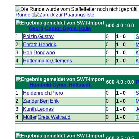
Runde 1
600
4.0 : 0.0
Georg-Cantor-Gymn. Halle
1
Polzin,Gustav
0
1 - 0
S
2
Ehrath,Hendrik
0
1 - 0
M
3
Han,Dongwoo
0
1 - 0
K
4
Hüttenmüller,Clemens
0
1 - 0
K
600
4.0 : 0.0
P
Humbold Gymn. Hettstedt
1
Heidenreich,Piero
0
1 - 0
S
2
Zander,Ben Erik
0
1 - 0
M
3
Kunth,Leonas
0
1 - 0
J
4
Müller,Greta Waltraud
0
1 - 0
T
600
3.5 : 0.5