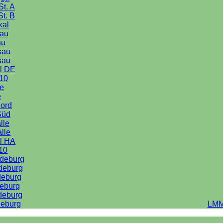
St. A
St. B
kal
au
au
sau
sau
l DE
10
le
e
Nord
Süd
lle
alle
l HA
10
deburg
deburg
deburg
eburg
deburg
eburg
LMM