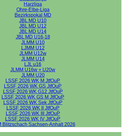
Harzliga
Ohre-Elbe-Liga
Bezirkspokal MD
JBL MD U10
JBL MD U12
JBL MD U14
JBL MD U16-18
JLMM U10
LJMM U12
JLMM U12w
JLMM U14
LJL u16
JLMM U16w + U20w
JLMM U20
LSSF 2026 WK M JtfOuP
LSSF 2026 WK GS JtfOuP
LSSF 2026 WK G12 JtfOuP
LSSF 2026 WK GS M JtfOuP
LSSF 2026 WK Sek JtfOuP
LSSF 2026 WK II JtfOuP
LSSF 2026 WK III JtfOuP
LSSF 2026 WK IV JtfOuP
 Blitzschach Sachsen-Anhalt 2026