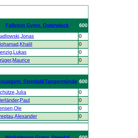
Fallstein Gymn. Osterwieck
600
adlowski,Jonas
0
ohamad,Khalil
0
enzig,Lukas
0
rüger,Maurice
0
rivatgym. Stendal&Tangermünde
600
chütze,Julia
0
erländer,Paul
0
ensen,Ole
0
reptau,Alexander
0
Winkelmann Gymn. Stendal
600