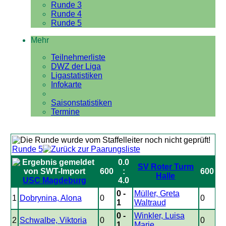
Runde 3
Runde 4
Runde 5
Mehr
Teilnehmerliste
DWZ der Liga
Ligastatistiken
Infokarte
Saisonstatistiken
Termine
Runde 5
0.0
SV Roter Turm
600
:
600
Halle
USC Magdeburg
4.0
0 -
Müller, Greta
1
Dobrynina, Alona
0
0
1
Waltraud
0 -
Winkler, Luisa
2
Schwalbe, Viktoria
0
0
1
Marie