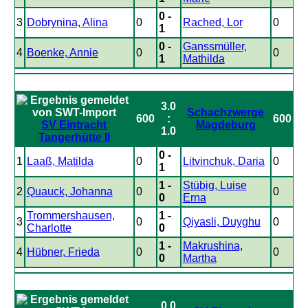
0 -
3
Dobrynina, Alina
0
Rached, Lor
0
1
0 -
Ganssmüller,
4
Boenke, Annie
0
0
1
Mathilda
3.0
Schachzwerge
600
:
600
SV Eintracht
Magdeburg
1.0
Tangerhütte II
0 -
1
Laaß, Matilda
0
Litvinchuk, Daria
0
1
1 -
Stübig, Luise
2
Quauck, Johanna
0
0
0
Erna
Trommershausen,
1 -
3
0
Qiyasli, Duyghu
0
Charlotte
0
1 -
Makrushina,
4
Hübner, Frieda
0
0
0
Martha
0.0