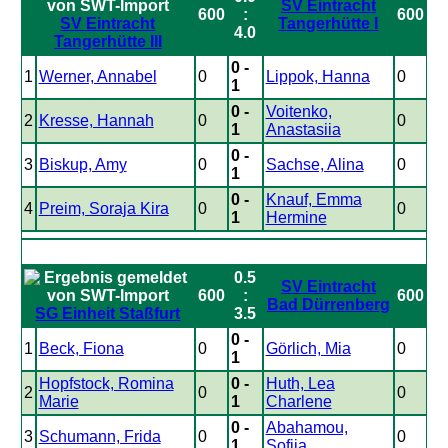
SV Eintracht
600
:
600
SV Eintracht
Tangerhütte I
4.0
Tangerhütte III
0 -
1
Werner, Annabel
0
Lippok, Hanna
0
1
0 -
Voitenko,
2
Kresse, Hannah
0
0
1
Anastasiia
0 -
3
Biskup, Amy
0
Sachse, Alina
0
1
0 -
Knauf, Emma
4
Preim, Soraja Kira
0
0
1
Hermine
0.5
SV Eintracht
600
:
600
Bad Dürrenberg
SG Einheit Staßfurt
3.5
0 -
1
Beck, Fiona
0
Görlich, Mia
0
1
Hopfstock, Romina
0 -
Huth, Lea
2
0
0
Marie
1
Charlene
0 -
Abahamou,
3
Schumann, Frida
0
0
1
Sofiia