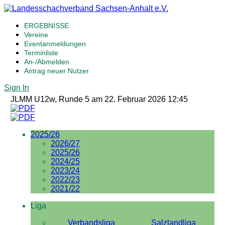
ERGEBNISSE
Vereine
Eventanmeldungen
Terminliste
An-/Abmelden
Antrag neuer Nutzer
Sign In
JLMM U12w, Runde 5 am 22. Februar 2026 12:45
2025/26
2026/27
2025/26
2024/25
2023/24
2022/23
2021/22
Liga
Verbandsliga
Salzlandliga