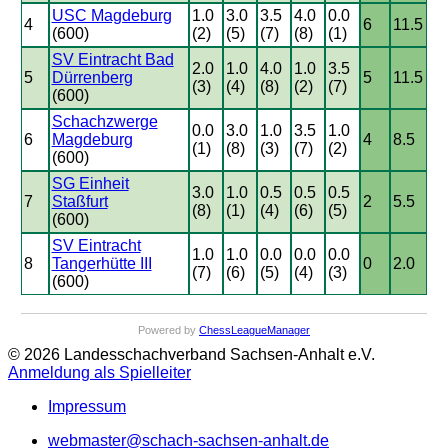
USC Magdeburg
1.0
3.0
3.5
4.0
0.0
4
6
11.5
(600)
(2)
(5)
(7)
(8)
(1)
SV Eintracht Bad
2.0
1.0
4.0
1.0
3.5
5
Dürrenberg
5
11.5
(3)
(4)
(8)
(2)
(7)
(600)
Schachzwerge
0.0
3.0
1.0
3.5
1.0
6
Magdeburg
4
8.5
(1)
(8)
(3)
(7)
(2)
(600)
SG Einheit
3.0
1.0
0.5
0.5
0.5
7
Staßfurt
2
5.5
(8)
(1)
(4)
(6)
(5)
(600)
SV Eintracht
1.0
1.0
0.0
0.0
0.0
8
Tangerhütte III
0
2.0
(7)
(6)
(5)
(4)
(3)
(600)
Powered by
ChessLeagueManager
© 2026 Landesschachverband Sachsen-Anhalt e.V.
Anmeldung als Spielleiter
Impressum
webmaster@schach-sachsen-anhalt.de