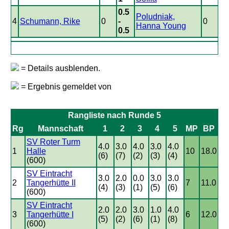
0.5
Poludniak,
4
Schumann, Rike
0
-
0
Hanna Young
0.5
= Details ausblenden.
= Ergebnis gemeldet von
Rangliste nach Runde 5
Rg
Mannschaft
1
2
3
4
5
MP
BP
SV Roter Turm
4.0
3.0
4.0
3.0
4.0
1
Halle
10
18.0
(6)
(7)
(2)
(3)
(4)
(600)
SV Eintracht
3.0
2.0
0.0
3.0
3.0
2
Tangerhütte II
7
11.0
(4)
(3)
(1)
(5)
(6)
(600)
SV Eintracht
2.0
2.0
3.0
1.0
4.0
3
Tangerhütte I
6
12.0
(5)
(2)
(6)
(1)
(8)
(600)