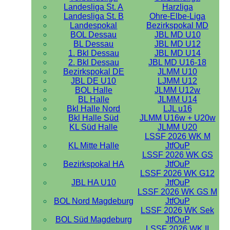
Landesliga St. A
Harzliga
Landesliga St. B
Ohre-Elbe-Liga
Landespokal
Bezirkspokal MD
BOL Dessau
JBL MD U10
BL Dessau
JBL MD U12
1. Bkl Dessau
JBL MD U14
2. Bkl Dessau
JBL MD U16-18
Bezirkspokal DE
JLMM U10
JBL DE U10
LJMM U12
BOL Halle
JLMM U12w
BL Halle
JLMM U14
Bkl Halle Nord
LJL u16
Bkl Halle Süd
JLMM U16w + U20w
KL Süd Halle
JLMM U20
LSSF 2026 WK M
KL Mitte Halle
JtfOuP
LSSF 2026 WK GS
Bezirkspokal HA
JtfOuP
LSSF 2026 WK G12
JBL HA U10
JtfOuP
LSSF 2026 WK GS M
BOL Nord Magdeburg
JtfOuP
LSSF 2026 WK Sek
BOL Süd Magdeburg
JtfOuP
LSSF 2026 WK II