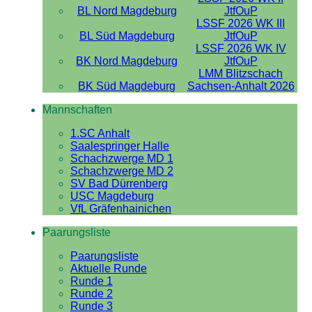
BL Nord Magdeburg
JtfOuP
LSSF 2026 WK III
BL Süd Magdeburg
JtfOuP
LSSF 2026 WK IV
BK Nord Magdeburg
JtfOuP
LMM Blitzschach
BK Süd Magdeburg
Sachsen-Anhalt 2026
Mannschaften
1.SC Anhalt
Saalespringer Halle
Schachzwerge MD 1
Schachzwerge MD 2
SV Bad Dürrenberg
USC Magdeburg
VfL Gräfenhainichen
Paarungsliste
Paarungsliste
Aktuelle Runde
Runde 1
Runde 2
Runde 3