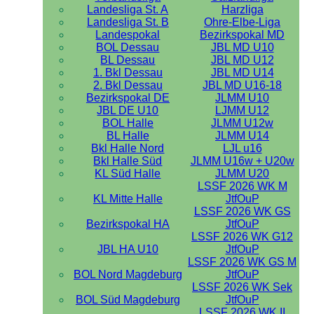
Landesliga St. A
Harzliga
Landesliga St. B
Ohre-Elbe-Liga
Landespokal
Bezirkspokal MD
BOL Dessau
JBL MD U10
BL Dessau
JBL MD U12
1. Bkl Dessau
JBL MD U14
2. Bkl Dessau
JBL MD U16-18
Bezirkspokal DE
JLMM U10
JBL DE U10
LJMM U12
BOL Halle
JLMM U12w
BL Halle
JLMM U14
Bkl Halle Nord
LJL u16
Bkl Halle Süd
JLMM U16w + U20w
KL Süd Halle
JLMM U20
LSSF 2026 WK M
KL Mitte Halle
JtfOuP
LSSF 2026 WK GS
Bezirkspokal HA
JtfOuP
LSSF 2026 WK G12
JBL HA U10
JtfOuP
LSSF 2026 WK GS M
BOL Nord Magdeburg
JtfOuP
LSSF 2026 WK Sek
BOL Süd Magdeburg
JtfOuP
LSSF 2026 WK II