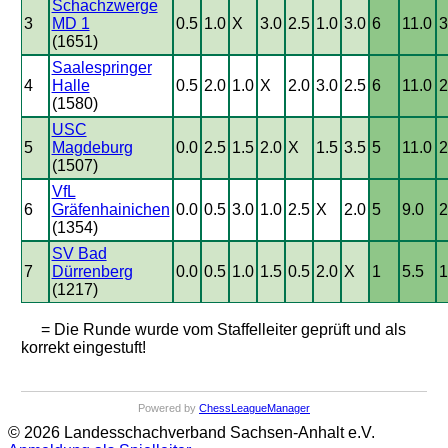
Schachzwerge
3
MD 1
0.5
1.0
X
3.0
2.5
1.0
3.0
6
11.0
3
(1651)
Saalespringer
4
Halle
0.5
2.0
1.0
X
2.0
3.0
2.5
6
11.0
2
(1580)
USC
5
Magdeburg
0.0
2.5
1.5
2.0
X
1.5
3.5
5
11.0
2
(1507)
VfL
6
Gräfenhainichen
0.0
0.5
3.0
1.0
2.5
X
2.0
5
9.0
2
(1354)
SV Bad
7
Dürrenberg
0.0
0.5
1.0
1.5
0.5
2.0
X
1
5.5
1
(1217)
= Die Runde wurde vom Staffelleiter geprüft und als
korrekt eingestuft!
Powered by
ChessLeagueManager
© 2026 Landesschachverband Sachsen-Anhalt e.V.