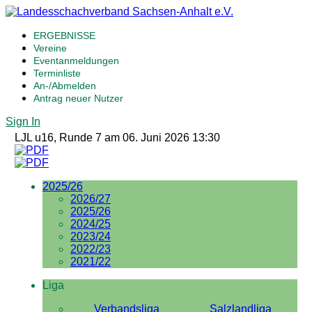
ERGEBNISSE
Vereine
Eventanmeldungen
Terminliste
An-/Abmelden
Antrag neuer Nutzer
Sign In
LJL u16, Runde 7 am 06. Juni 2026 13:30
2025/26
2026/27
2025/26
2024/25
2023/24
2022/23
2021/22
Liga
Verbandsliga
Salzlandliga