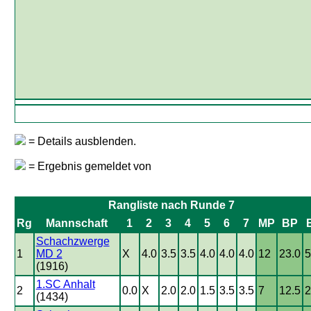
= Details ausblenden.
= Ergebnis gemeldet von
Rangliste nach Runde 7
Rg
Mannschaft
1
2
3
4
5
6
7
MP
BP
Schachzwerge
1
MD 2
X
4.0
3.5
3.5
4.0
4.0
4.0
12
23.0
5
(1916)
1.SC Anhalt
2
0.0
X
2.0
2.0
1.5
3.5
3.5
7
12.5
2
(1434)