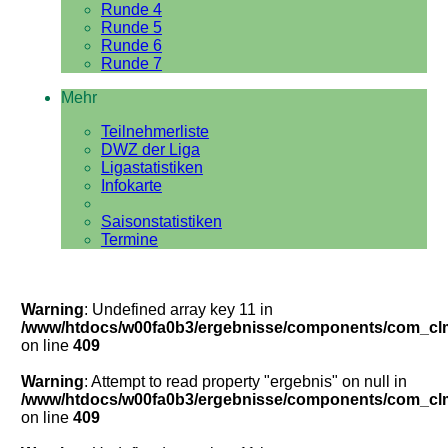
Runde 4
Runde 5
Runde 6
Runde 7
Mehr
Teilnehmerliste
DWZ der Liga
Ligastatistiken
Infokarte
Saisonstatistiken
Termine
Warning
: Undefined array key 11 in
/www/htdocs/w00fa0b3/ergebnisse/components/com_clm/
on line
409
Warning
: Attempt to read property "ergebnis" on null in
/www/htdocs/w00fa0b3/ergebnisse/components/com_clm/
on line
409