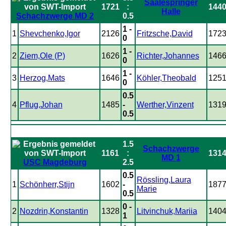
Saalespringer
1721
:
144
Halle
Schachzwerge MD 2
0.5
1 -
1
Shevchenko,Igor
2126
Fritzsche,David
172
0
1 -
2
Ziem,Ole (P)
1626
Richter,Johannes
146
0
1 -
3
Herzog,Mats
1646
Köhler,Theobald
125
0
0.5
4
Pflug,Johan
1485
-
Werther,Vinzent
131
0.5
1.5
Schachzwerge
1161
:
131
MD 1
USC Magdeburg
2.5
0.5
Rössling,Laura
1
Schönherr,Stijn
1602
-
187
Marie
0.5
0 -
2
Nozdrin,Konstantin
1328
Litvinchuk,Mariia
140
1