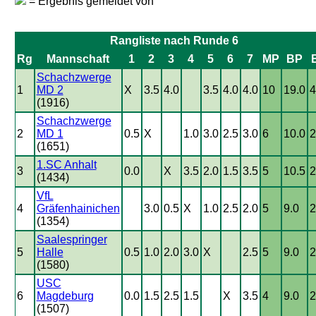
= Ergebnis gemeldet von
Rangliste nach Runde 6
Rg
Mannschaft
1
2
3
4
5
6
7
MP
BP
Schachzwerge
1
MD 2
X
3.5
4.0
3.5
4.0
4.0
10
19.0
4
(1916)
Schachzwerge
2
MD 1
0.5
X
1.0
3.0
2.5
3.0
6
10.0
2
(1651)
1.SC Anhalt
3
0.0
X
3.5
2.0
1.5
3.5
5
10.5
2
(1434)
VfL
4
Gräfenhainichen
3.0
0.5
X
1.0
2.5
2.0
5
9.0
2
(1354)
Saalespringer
5
Halle
0.5
1.0
2.0
3.0
X
2.5
5
9.0
2
(1580)
USC
6
Magdeburg
0.0
1.5
2.5
1.5
X
3.5
4
9.0
2
(1507)