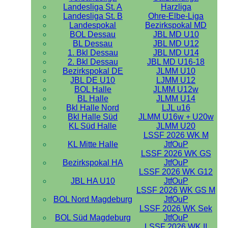
Landesliga St. A
Harzliga
Landesliga St. B
Ohre-Elbe-Liga
Landespokal
Bezirkspokal MD
BOL Dessau
JBL MD U10
BL Dessau
JBL MD U12
1. Bkl Dessau
JBL MD U14
2. Bkl Dessau
JBL MD U16-18
Bezirkspokal DE
JLMM U10
JBL DE U10
LJMM U12
BOL Halle
JLMM U12w
BL Halle
JLMM U14
Bkl Halle Nord
LJL u16
Bkl Halle Süd
JLMM U16w + U20w
KL Süd Halle
JLMM U20
LSSF 2026 WK M
KL Mitte Halle
JtfOuP
LSSF 2026 WK GS
Bezirkspokal HA
JtfOuP
LSSF 2026 WK G12
JBL HA U10
JtfOuP
LSSF 2026 WK GS M
BOL Nord Magdeburg
JtfOuP
LSSF 2026 WK Sek
BOL Süd Magdeburg
JtfOuP
LSSF 2026 WK II