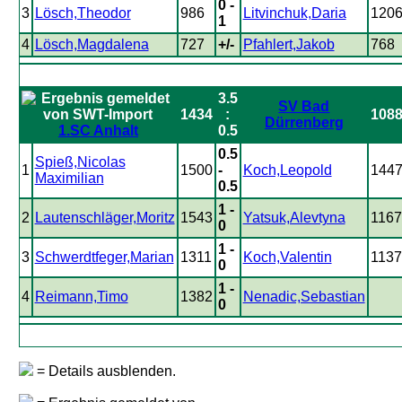
0 -
3
Lösch,Theodor
986
Litvinchuk,Daria
120
1
4
Lösch,Magdalena
727
+/-
Pfahlert,Jakob
768
3.5
SV Bad
1434
:
108
Dürrenberg
1.SC Anhalt
0.5
0.5
Spieß,Nicolas
1
1500
-
Koch,Leopold
144
Maximilian
0.5
1 -
2
Lautenschläger,Moritz
1543
Yatsuk,Alevtyna
1167
0
1 -
3
Schwerdtfeger,Marian
1311
Koch,Valentin
1137
0
1 -
4
Reimann,Timo
1382
Nenadic,Sebastian
0
= Details ausblenden.