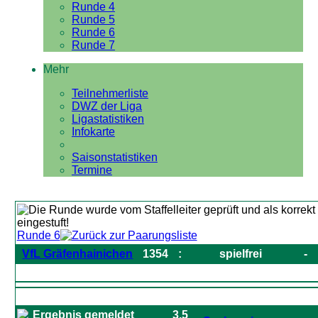
Runde 4
Runde 5
Runde 6
Runde 7
Mehr
Teilnehmerliste
DWZ der Liga
Ligastatistiken
Infokarte
Saisonstatistiken
Termine
Runde 6
VfL Gräfenhainichen
1354
:
spielfrei
-
3.5