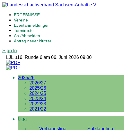
ERGEBNISSE
Vereine
Eventanmeldungen
Terminliste
An-/Abmelden
Antrag neuer Nutzer
Sign In
LJL u16, Runde 6 am 06. Juni 2026 09:00
2025/26
2026/27
2025/26
2024/25
2023/24
2022/23
2021/22
Liga
Verbandsliga
Salzlandliga