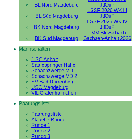
BL Nord Magdeburg
JtfOuP
LSSF 2026 WK III
BL Süd Magdeburg
JtfOuP
LSSF 2026 WK IV
BK Nord Magdeburg
JtfOuP
LMM Blitzschach
BK Süd Magdeburg
Sachsen-Anhalt 2026
Mannschaften
1.SC Anhalt
Saalespringer Halle
Schachzwerge MD 1
Schachzwerge MD 2
SV Bad Dürrenberg
USC Magdeburg
VfL Gräfenhainichen
Paarungsliste
Paarungsliste
Aktuelle Runde
Runde 1
Runde 2
Runde 3