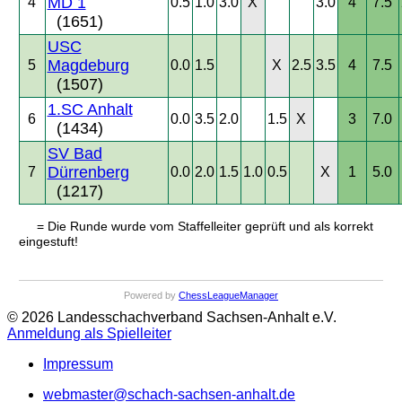
MD 1
4
0.5
1.0
3.0
X
3.0
4
7.5
(1651)
USC
Magdeburg
5
0.0
1.5
X
2.5
3.5
4
7.5
(1507)
1.SC Anhalt
6
0.0
3.5
2.0
1.5
X
3
7.0
(1434)
SV Bad
Dürrenberg
7
0.0
2.0
1.5
1.0
0.5
X
1
5.0
(1217)
= Die Runde wurde vom Staffelleiter geprüft und als korrekt
eingestuft!
Powered by
ChessLeagueManager
© 2026 Landesschachverband Sachsen-Anhalt e.V.
Anmeldung als Spielleiter
Impressum
webmaster@schach-sachsen-anhalt.de