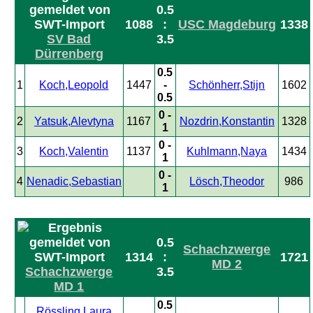
0.5
1088
:
USC Magdeburg
1338
SV Bad
3.5
Dürrenberg
0.5
1
Koch,Leopold
1447
-
Schönherr,Stijn
1602
0.5
0 -
2
Yatsuk,Alevtyna
1167
Nozdrin,Konstantin
1328
1
0 -
3
Koch,Valentin
1137
Kuhlmann,Naya
1434
1
0 -
4
Nenadic,Sebastian
Lösch,Theodor
986
1
0.5
Schachzwerge
1314
:
1721
MD 2
Schachzwerge
3.5
MD 1
0.5
Rössling,Laura