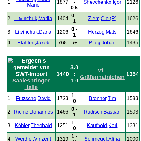
1
1877
-
Shevchenko,Igor
2126
Marie
0.5
0 -
2
Litvinchuk,Mariia
1404
Ziem,Ole (P)
1626
1
0 -
3
Litvinchuk,Daria
1206
Herzog,Mats
1646
1
4
Pfahlert,Jakob
768
-/+
Pflug,Johan
1485
3.0
VfL
1440
:
1354
Gräfenhainichen
Saalespringer
1.0
Halle
1 -
1
Fritzsche,David
1723
Brenner,Tim
1583
0
0 -
2
Richter,Johannes
1466
Rudisch,Bastian
1503
1
1 -
3
Köhler,Theobald
1251
Kaufhold,Karl
1331
0
1 -
4
Werther,Vinzent
1319
Schmegel,Alina
1000