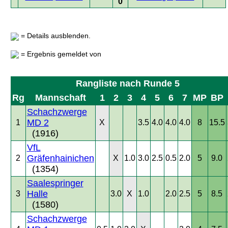
0
= Details ausblenden.
= Ergebnis gemeldet von
Rangliste nach Runde 5
Rg
Mannschaft
1
2
3
4
5
6
7
MP
BP
Schachzwerge
MD 2
1
X
3.5
4.0
4.0
4.0
8
15.5
(1916)
VfL
Gräfenhainichen
2
X
1.0
3.0
2.5
0.5
2.0
5
9.0
(1354)
Saalespringer
Halle
3
3.0
X
1.0
2.0
2.5
5
8.5
(1580)
Schachzwerge