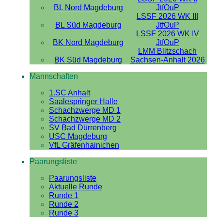
BL Nord Magdeburg
JtfOuP
LSSF 2026 WK III
BL Süd Magdeburg
JtfOuP
LSSF 2026 WK IV
BK Nord Magdeburg
JtfOuP
LMM Blitzschach
BK Süd Magdeburg
Sachsen-Anhalt 2026
Mannschaften
1.SC Anhalt
Saalespringer Halle
Schachzwerge MD 1
Schachzwerge MD 2
SV Bad Dürrenberg
USC Magdeburg
VfL Gräfenhainichen
Paarungsliste
Paarungsliste
Aktuelle Runde
Runde 1
Runde 2
Runde 3