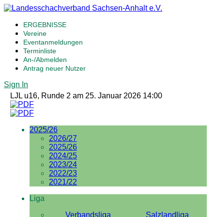
ERGEBNISSE
Vereine
Eventanmeldungen
Terminliste
An-/Abmelden
Antrag neuer Nutzer
Sign In
LJL u16, Runde 2 am 25. Januar 2026 14:00
2025/26
2026/27
2025/26
2024/25
2023/24
2022/23
2021/22
Liga
Verbandsliga
Salzlandliga