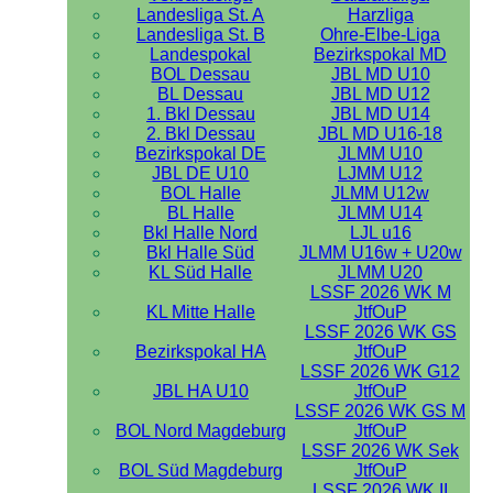
Landesliga St. A
Harzliga
Landesliga St. B
Ohre-Elbe-Liga
Landespokal
Bezirkspokal MD
BOL Dessau
JBL MD U10
BL Dessau
JBL MD U12
1. Bkl Dessau
JBL MD U14
2. Bkl Dessau
JBL MD U16-18
Bezirkspokal DE
JLMM U10
JBL DE U10
LJMM U12
BOL Halle
JLMM U12w
BL Halle
JLMM U14
Bkl Halle Nord
LJL u16
Bkl Halle Süd
JLMM U16w + U20w
KL Süd Halle
JLMM U20
LSSF 2026 WK M
KL Mitte Halle
JtfOuP
LSSF 2026 WK GS
Bezirkspokal HA
JtfOuP
LSSF 2026 WK G12
JBL HA U10
JtfOuP
LSSF 2026 WK GS M
BOL Nord Magdeburg
JtfOuP
LSSF 2026 WK Sek
BOL Süd Magdeburg
JtfOuP
LSSF 2026 WK II