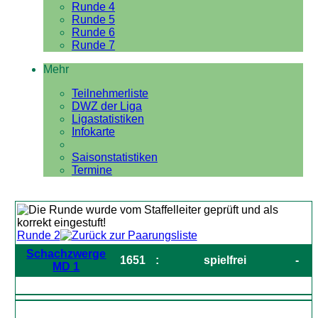
Runde 4
Runde 5
Runde 6
Runde 7
Mehr
Teilnehmerliste
DWZ der Liga
Ligastatistiken
Infokarte
Saisonstatistiken
Termine
Runde 2
Schachzwerge
1651
:
spielfrei
-
MD 1