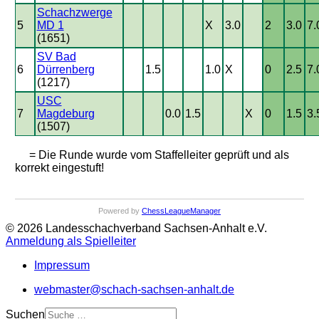
Schachzwerge
5
MD 1
X
3.0
2
3.0
7.
(1651)
SV Bad
6
Dürrenberg
1.5
1.0
X
0
2.5
7.
(1217)
USC
7
Magdeburg
0.0
1.5
X
0
1.5
3.
(1507)
= Die Runde wurde vom Staffelleiter geprüft und als
korrekt eingestuft!
Powered by
ChessLeagueManager
© 2026 Landesschachverband Sachsen-Anhalt e.V.
Anmeldung als Spielleiter
Impressum
webmaster@schach-sachsen-anhalt.de
Suchen