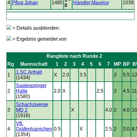
4
Pflug,Johan
1485
Händler,Maurice
1039
0
= Details ausblenden.
= Ergebnis gemeldet von
Rangliste nach Runde 2
Rg
Mannschaft
1
2
3
4
5
6
7
MP
BP
B
1.SC Anhalt
1
X
2.0
3.5
3
5.5
12
(1434)
Saalespringer
2
Halle
2.0
X
2.5
3
4.5
11
(1580)
Schachzwerge
3
MD 2
X
4.0
2
4.0
10
(1916)
VfL
4
Gräfenhainichen
0.5
X
2.5
2
3.0
8.
(1354)