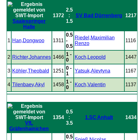
2.5
1372
:
SV Bad Dürrenberg
1217
Saalespringer
1.5
Halle
0.5
Riedel,Maximilian
1
Han,Dongwoo
1311
-
1116
Renzo
0.5
1 -
2
Richter,Johannes
1466
Koch,Leopold
1447
0
0 -
3
Köhler,Theobald
1251
Yatsuk,Alevtyna
1167
1
1 -
4
Tilenbaev,Akyl
1458
Koch,Valentin
1137
0
0.5
1354
:
1.SC Anhalt
1434
VfL
3.5
Gräfenhainichen
0.5
Spieß,Nicolas