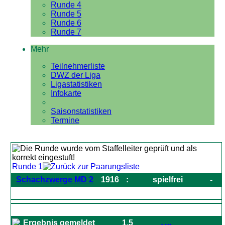
Runde 4
Runde 5
Runde 6
Runde 7
Mehr
Teilnehmerliste
DWZ der Liga
Ligastatistiken
Infokarte
Saisonstatistiken
Termine
Runde 1
Schachzwerge MD 2
1916
:
spielfrei
-
1.5