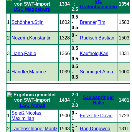
VfL
1334
:
1354
Gräfenhainichen
USC Magdeburg
2.5
0.5
1
Schönherr,Stijn
1602
-
Brenner,Tim
1583
0.5
0 -
2
Nozdrin,Konstantin
1328
Rudisch,Bastian
1503
1
0.5
3
Hahn,Fabio
1366
-
Kaufhold,Karl
1331
0.5
0.5
4
Händler,Maurice
1039
-
Schmegel,Alina
1000
0.5
2.0
Saalespringer
1434
:
1401
Halle
1.SC Anhalt
2.0
Spieß,Nicolas
0 -
1
1500
Fritzsche,David
1723
Maximilian
1
1 -
2
Lautenschläger,Moritz
1543
Han,Dongwoo
1311
0