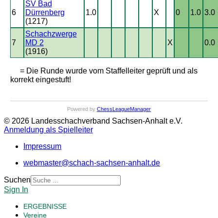
SV Bad
6
Dürrenberg
1.0
X
0
1.0
3.0
(1217)
Schachzwerge
7
MD 2
X
0.0
(1916)
= Die Runde wurde vom Staffelleiter geprüft und als
korrekt eingestuft!
Powered by
ChessLeagueManager
© 2026 Landesschachverband Sachsen-Anhalt e.V.
Anmeldung als Spielleiter
Impressum
webmaster@schach-sachsen-anhalt.de
Suchen
Sign In
ERGEBNISSE
Vereine