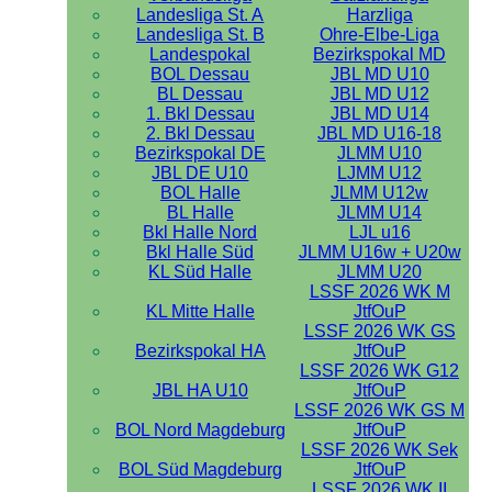
Landesliga St. A
Harzliga
Landesliga St. B
Ohre-Elbe-Liga
Landespokal
Bezirkspokal MD
BOL Dessau
JBL MD U10
BL Dessau
JBL MD U12
1. Bkl Dessau
JBL MD U14
2. Bkl Dessau
JBL MD U16-18
Bezirkspokal DE
JLMM U10
JBL DE U10
LJMM U12
BOL Halle
JLMM U12w
BL Halle
JLMM U14
Bkl Halle Nord
LJL u16
Bkl Halle Süd
JLMM U16w + U20w
KL Süd Halle
JLMM U20
LSSF 2026 WK M
KL Mitte Halle
JtfOuP
LSSF 2026 WK GS
Bezirkspokal HA
JtfOuP
LSSF 2026 WK G12
JBL HA U10
JtfOuP
LSSF 2026 WK GS M
BOL Nord Magdeburg
JtfOuP
LSSF 2026 WK Sek
BOL Süd Magdeburg
JtfOuP
LSSF 2026 WK II