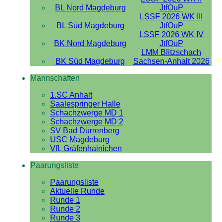
BL Nord Magdeburg
JtfOuP
LSSF 2026 WK III
BL Süd Magdeburg
JtfOuP
LSSF 2026 WK IV
BK Nord Magdeburg
JtfOuP
LMM Blitzschach
BK Süd Magdeburg
Sachsen-Anhalt 2026
Mannschaften
1.SC Anhalt
Saalespringer Halle
Schachzwerge MD 1
Schachzwerge MD 2
SV Bad Dürrenberg
USC Magdeburg
VfL Gräfenhainichen
Paarungsliste
Paarungsliste
Aktuelle Runde
Runde 1
Runde 2
Runde 3