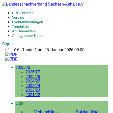
ERGEBNISSE
Vereine
Eventanmeldungen
Terminliste
An-/Abmelden
Antrag neuer Nutzer
Sign In
LJL u16, Runde 1 am 25. Januar 2026 09:00
2025/26
2026/27
2025/26
2024/25
2023/24
2022/23
2021/22
Liga
Verbandsliga
Salzlandliga