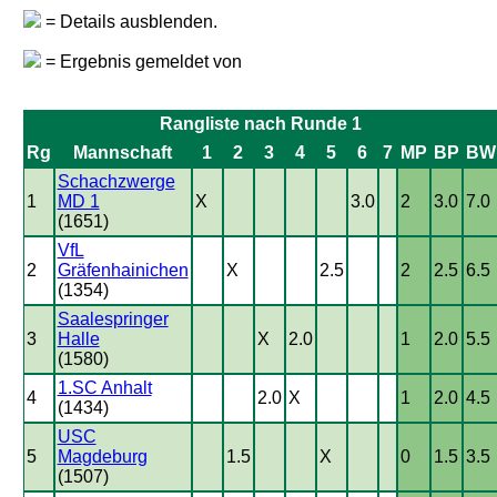
= Details ausblenden.
= Ergebnis gemeldet von
Rangliste nach Runde 1
Rg
Mannschaft
1
2
3
4
5
6
7
MP
BP
BW
Schachzwerge
1
MD 1
X
3.0
2
3.0
7.0
(1651)
VfL
2
Gräfenhainichen
X
2.5
2
2.5
6.5
(1354)
Saalespringer
3
Halle
X
2.0
1
2.0
5.5
(1580)
1.SC Anhalt
4
2.0
X
1
2.0
4.5
(1434)
USC
5
Magdeburg
1.5
X
0
1.5
3.5
(1507)