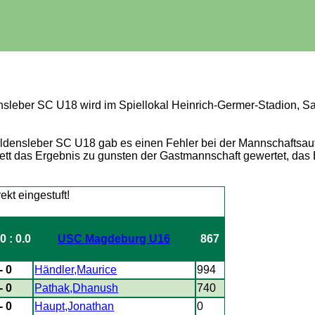
leber SC U18 wird im Spiellokal Heinrich-Germer-Stadion, S
ensleber SC U18 gab es einen Fehler bei der Mannschaftsaufs
t das Ergebnis zu gunsten der Gastmannschaft gewertet, das Er
0 : 0.0
USC Magdeburg U16
867
- 0
Händler,Maurice
994
- 0
Pathak,Dhanush
740
- 0
Haupt,Jonathan
0