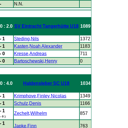
-
N.N.
0 : 2.0
SV Eintracht Tangerhütte U18
1089
- 1
Steding,Nils
1372
- 1
Kasten,Noah Alexander
1183
- 0
Kresse,Andreas
711
- 0
Bartoschewski,Henry
0
0 : 4.0
Haldensleber SC U18
1034
- 1
Krimphove,Finley Nicolas
1349
- 1
Schulz,Denis
1166
- 1
Zechelt,Wilhelm
857
 - 0 )
- 1
Japke,Finn
763