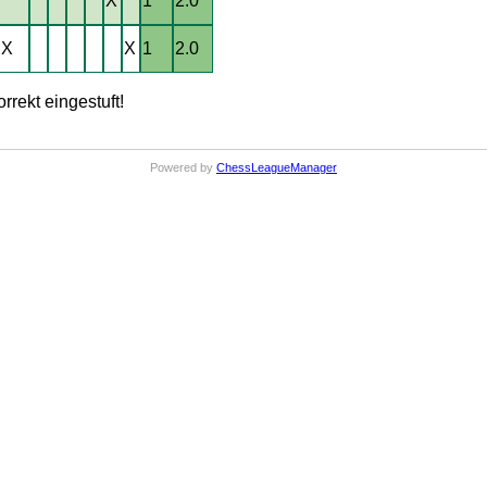
X
1
2.0
X
X
1
2.0
rrekt eingestuft!
Powered by
ChessLeagueManager