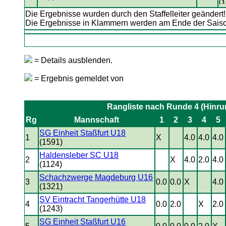
( 1
Die Ergebnisse wurden durch den Staffelleiter geändert
Die Ergebnisse in Klammern werden am Ende der Sai
= Details ausblenden.
= Ergebnis gemeldet von
Rangliste nach Runde 4 (Hinru
Rg
Mannschaft
1
2
3
4
5
SG Einheit Staßfurt U18
1
X
4.0
4.0
4.0
(1591)
Haldensleber SC U18
2
X
4.0
2.0
4.0
(1124)
Schachzwerge Magdeburg U16
3
0.0
0.0
X
4.0
(1321)
SV Eintracht Tangerhütte U18
4
0.0
2.0
X
2.0
(1243)
SG Einheit Staßfurt U16