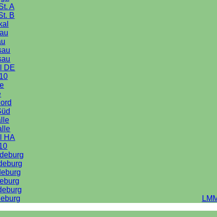
St. A
St. B
kal
au
au
sau
sau
l DE
10
le
e
Nord
Süd
lle
alle
l HA
10
deburg
deburg
deburg
eburg
deburg
eburg
LMM