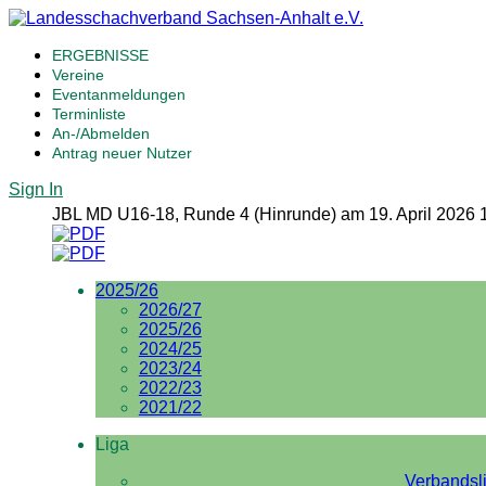
ERGEBNISSE
Vereine
Eventanmeldungen
Terminliste
An-/Abmelden
Antrag neuer Nutzer
Sign In
JBL MD U16-18, Runde 4 (Hinrunde) am 19. April 2026 
2025/26
2026/27
2025/26
2024/25
2023/24
2022/23
2021/22
Liga
Verbandsl