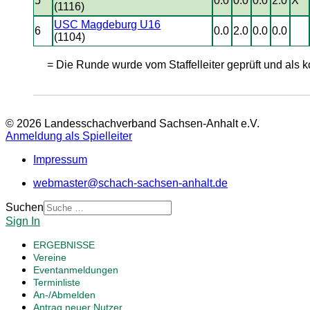
5
0.0
0.0
0.0
2.0
X
(1116)
USC Magdeburg U16
6
0.0
2.0
0.0
0.0
(1104)
= Die Runde wurde vom Staffelleiter geprüft und als ko
© 2026 Landesschachverband Sachsen-Anhalt e.V.
Anmeldung als Spielleiter
Impressum
webmaster@schach-sachsen-anhalt.de
Suchen
Sign In
ERGEBNISSE
Vereine
Eventanmeldungen
Terminliste
An-/Abmelden
Antrag neuer Nutzer