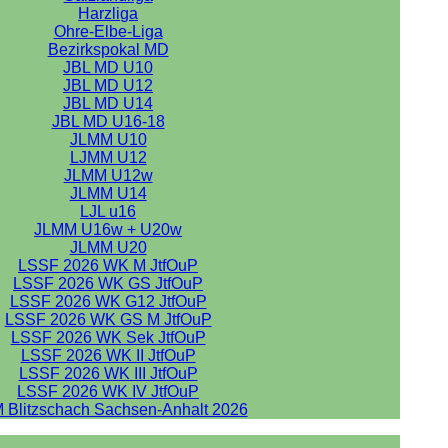
Harzliga
Ohre-Elbe-Liga
Bezirkspokal MD
JBL MD U10
JBL MD U12
JBL MD U14
JBL MD U16-18
JLMM U10
LJMM U12
JLMM U12w
JLMM U14
LJL u16
JLMM U16w + U20w
JLMM U20
LSSF 2026 WK M JtfOuP
LSSF 2026 WK GS JtfOuP
LSSF 2026 WK G12 JtfOuP
LSSF 2026 WK GS M JtfOuP
LSSF 2026 WK Sek JtfOuP
LSSF 2026 WK II JtfOuP
LSSF 2026 WK III JtfOuP
LSSF 2026 WK IV JtfOuP
 Blitzschach Sachsen-Anhalt 2026