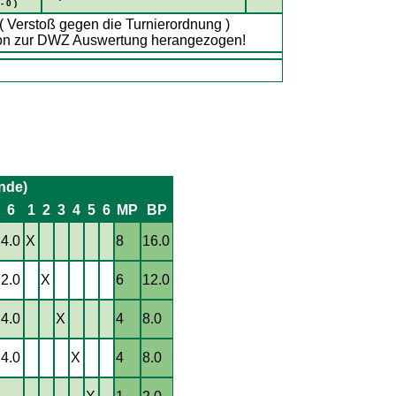
 - 0 )
!( Verstoß gegen die Turnierordnung )
son zur DWZ Auswertung herangezogen!
nde)
6
1
2
3
4
5
6
MP
BP
4.0
X
8
16.0
2.0
X
6
12.0
4.0
X
4
8.0
4.0
X
4
8.0