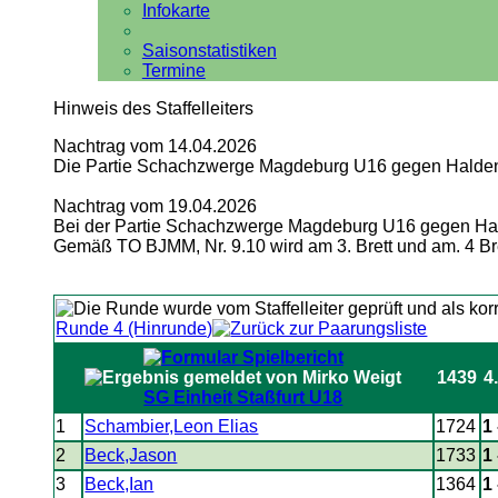
Infokarte
Saisonstatistiken
Termine
Hinweis des Staffelleiters
Nachtrag vom 14.04.2026
Die Partie Schachzwerge Magdeburg U16 gegen Haldens
Nachtrag vom 19.04.2026
Bei der Partie Schachzwerge Magdeburg U16 gegen Hald
Gemäß TO BJMM, Nr. 9.10 wird am 3. Brett und am. 4 Bret
Runde 4 (Hinrunde)
1439
4.
SG Einheit Staßfurt U18
1
Schambier,Leon Elias
1724
1 
2
Beck,Jason
1733
1 
3
Beck,Ian
1364
1 