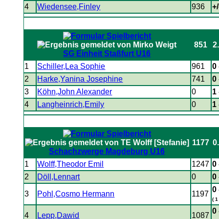
4
Wiedensee,Finley
936
+/
851
2.
SG Einheit Staßfurt U16
1
Schiller,Lea Sophie
961
0 
2
Harke,Yanina Josephine
741
0 
3
Köhn,John Alexander
0
1 
4
Langheinrich,Emily
0
1 
1177
0.
Schachzwerge Magdeburg U16
1
Wolff,Theodor Emil
1247
0 
2
Döll,Lennart
0
0 
0 
3
Pohl,Cosmo Hermann
1197
( 1
0 
4
Lepp,Dawid
1087