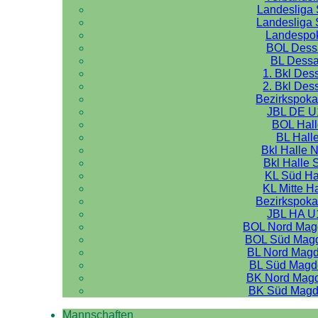
Landesliga 
Landesliga 
Landespo
BOL Dess
BL Dess
1. Bkl Des
2. Bkl Des
Bezirkspoka
JBL DE U
BOL Hal
BL Hall
Bkl Halle 
Bkl Halle 
KL Süd Ha
KL Mitte H
Bezirkspoka
JBL HA U
BOL Nord Mag
BOL Süd Mag
BL Nord Mag
BL Süd Magd
BK Nord Mag
BK Süd Magd
Mannschaften