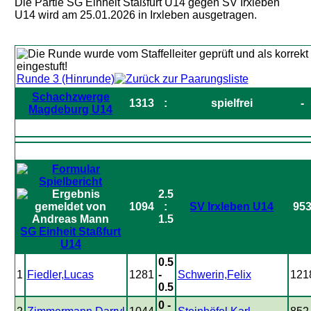
Die Partie SG Einheit Staßfurt U14 gegen SV Irxleben
U14 wird am 25.01.2026 in Irxleben ausgetragen.
Runde 3 (Hinrunde)
Schachzwerge
1313
:
spielfrei
-
Magdeburg U14
2.5
1094
:
SV Irxleben U14
95
1.5
SG Einheit Staßfurt
U14
0.5
1
Fiedler,Lucas
1281
-
Schwerin,Felix
121
0.5
0 -