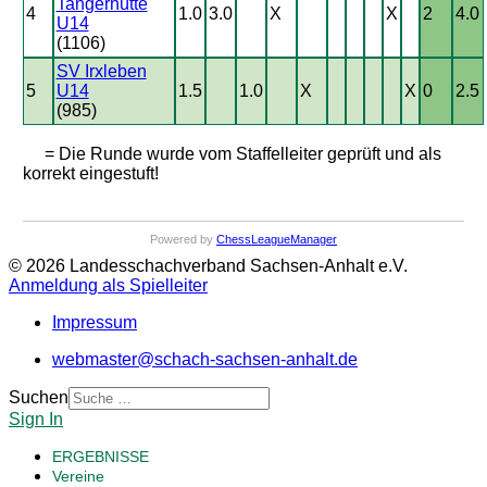
Tangerhütte
4
1.0
3.0
X
X
2
4.0
U14
(1106)
SV Irxleben
5
U14
1.5
1.0
X
X
0
2.5
(985)
= Die Runde wurde vom Staffelleiter geprüft und als
korrekt eingestuft!
Powered by
ChessLeagueManager
© 2026 Landesschachverband Sachsen-Anhalt e.V.
Anmeldung als Spielleiter
Impressum
webmaster@schach-sachsen-anhalt.de
Suchen
Sign In
ERGEBNISSE
Vereine