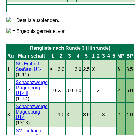
= Details ausblenden.
= Ergebnis gemeldet von
Rangliste nach Runde 3 (Hinrunde)
Rg
Mannschaft
1
2
3
4
5
1
2
3
4
5
MP
BP
SG Einheit
1
Staßfurt U14
X
3.0
3.0
2.5
X
6
8.5
(1115)
Schachzwerge
Magdeburg
2
1.0
X
3.0
1.0
X
2
5.0
U14 II
(1144)
Schachzwerge
Magdeburg
3
1.0
X
3.0
X
2
4.0
U14
(1313)
SV Eintracht