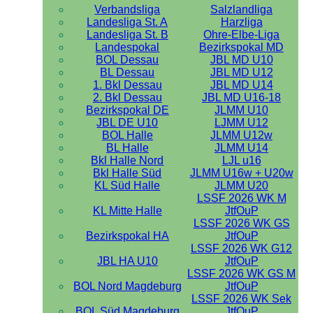
Verbandsliga
Salzlandliga
Landesliga St. A
Harzliga
Landesliga St. B
Ohre-Elbe-Liga
Landespokal
Bezirkspokal MD
BOL Dessau
JBL MD U10
BL Dessau
JBL MD U12
1. Bkl Dessau
JBL MD U14
2. Bkl Dessau
JBL MD U16-18
Bezirkspokal DE
JLMM U10
JBL DE U10
LJMM U12
BOL Halle
JLMM U12w
BL Halle
JLMM U14
Bkl Halle Nord
LJL u16
Bkl Halle Süd
JLMM U16w + U20w
KL Süd Halle
JLMM U20
LSSF 2026 WK M
KL Mitte Halle
JtfOuP
LSSF 2026 WK GS
Bezirkspokal HA
JtfOuP
LSSF 2026 WK G12
JBL HA U10
JtfOuP
LSSF 2026 WK GS M
BOL Nord Magdeburg
JtfOuP
LSSF 2026 WK Sek
BOL Süd Magdeburg
JtfOuP