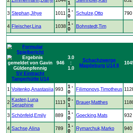
2
Zimmermann,Darryl
1044
Steinhöfel,Karl
852
1
1 -
3
Stephan,Jihye
1011
Schulze,Otto
790
0
1 -
4
Fleischer,Lina
1038
Bohnstedt,Tim
0
3.0
Schachzwerge
946
:
104
Magdeburg U14 II
1.0
SV Eintracht
Tangerhütte U14
1 -
1
Voitenko,Anastasiia
993
Filimonovs,Timotheus
112
0
Kasten,Luna
0 -
2
1113
Brauer,Matthes
118
Seraphine
1
1 -
3
Schönfeld,Emily
889
Goecking,Mats
932
0
1 -
4
Sachse,Alina
789
Rymarchuk,Marko
940
0