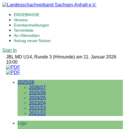
ERGEBNISSE
Vereine
Eventanmeldungen
Terminliste
An-/Abmelden
Antrag neuer Nutzer
Sign In
JBL MD U14, Runde 3 (Hinrunde) am 11. Januar 2026
10:00
2025/26
2026/27
2025/26
2024/25
2023/24
2022/23
2021/22
Liga