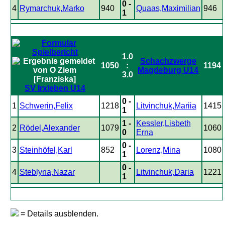
0 -
4
Rymarchuk,Marko
940
Quaas,Maximilian
946
1
1.0
Schachzwerge
1050
:
1194
Magdeburg U14
3.0
SV Irxleben U14
0 -
1
Schwerin,Felix
1218
Litvinchuk,Mariia
1415
1
1 -
Kessler,Lisbeth
2
Rödel,Alexander
1079
1060
0
Erna
0 -
3
Steinhöfel,Karl
852
Lorenz,Mina
1080
1
0 -
4
Steblyna,Nazar
Litvinchuk,Daria
1221
1
= Details ausblenden.