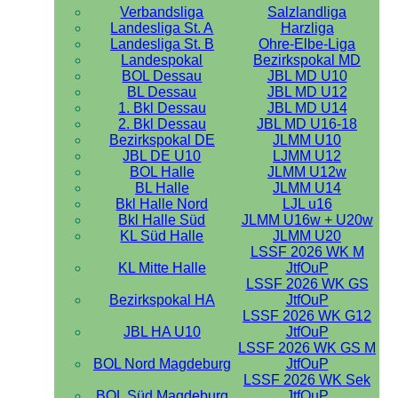
Verbandsliga
Salzlandliga
Landesliga St. A
Harzliga
Landesliga St. B
Ohre-Elbe-Liga
Landespokal
Bezirkspokal MD
BOL Dessau
JBL MD U10
BL Dessau
JBL MD U12
1. Bkl Dessau
JBL MD U14
2. Bkl Dessau
JBL MD U16-18
Bezirkspokal DE
JLMM U10
JBL DE U10
LJMM U12
BOL Halle
JLMM U12w
BL Halle
JLMM U14
Bkl Halle Nord
LJL u16
Bkl Halle Süd
JLMM U16w + U20w
KL Süd Halle
JLMM U20
LSSF 2026 WK M
KL Mitte Halle
JtfOuP
LSSF 2026 WK GS
Bezirkspokal HA
JtfOuP
LSSF 2026 WK G12
JBL HA U10
JtfOuP
LSSF 2026 WK GS M
BOL Nord Magdeburg
JtfOuP
LSSF 2026 WK Sek
BOL Süd Magdeburg
JtfOuP