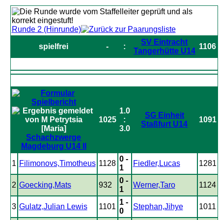
Runde 2 (Hinrunde)
SV Eintracht
spielfrei
-
:
1106
Tangerhütte U14
1.0
SG Einheit
1025
:
1091
Staßfurt U14
3.0
Schachzwerge
Magdeburg U14 II
0 -
1
Filimonovs,Timotheus
1128
Fiedler,Lucas
1281
1
0 -
2
Goecking,Mats
932
Werner,Taro
1124
1
1 -
3
Gulatz,Julian Lewis
1101
Stephan,Jihye
1011
0