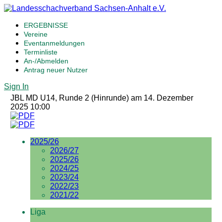
ERGEBNISSE
Vereine
Eventanmeldungen
Terminliste
An-/Abmelden
Antrag neuer Nutzer
Sign In
JBL MD U14, Runde 2 (Hinrunde) am 14. Dezember
2025 10:00
2025/26
2026/27
2025/26
2024/25
2023/24
2022/23
2021/22
Liga