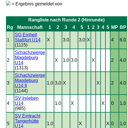
= Ergebnis gemeldet von
Rangliste nach Runde 2 (Hinrunde)
Rg
Mannschaft
1
2
3
4
5
1
2
3
4
5
MP
BP
SG Einheit
1
Staßfurt U14
X
3.0
3.0
X
4
6.0
(1115)
Schachzwerge
Magdeburg
2
X
1.0
3.0
X
2
4.0
U14
(1313)
Schachzwerge
Magdeburg
3
1.0
3.0
X
X
2
4.0
U14 II
(1144)
SV Irxleben
4
U14
1.0
X
X
0
1.0
(985)
SV Eintracht
Tangerhütte
5
1.0
X
X
0
1.0
U14