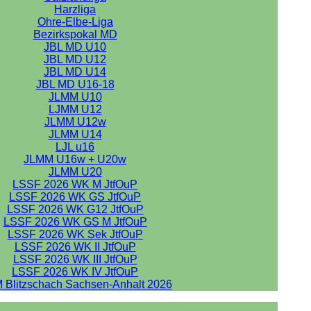
Harzliga
Ohre-Elbe-Liga
Bezirkspokal MD
JBL MD U10
JBL MD U12
JBL MD U14
JBL MD U16-18
JLMM U10
LJMM U12
JLMM U12w
JLMM U14
LJL u16
JLMM U16w + U20w
JLMM U20
LSSF 2026 WK M JtfOuP
LSSF 2026 WK GS JtfOuP
LSSF 2026 WK G12 JtfOuP
LSSF 2026 WK GS M JtfOuP
LSSF 2026 WK Sek JtfOuP
LSSF 2026 WK II JtfOuP
LSSF 2026 WK III JtfOuP
LSSF 2026 WK IV JtfOuP
 Blitzschach Sachsen-Anhalt 2026