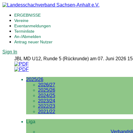
ERGEBNISSE
Vereine
Eventanmeldungen
Terminliste
An-/Abmelden
Antrag neuer Nutzer
Sign In
JBL MD U12, Runde 5 (Rückrunde) am 07. Juni 2026 15
2025/26
2026/27
2025/26
2024/25
2023/24
2022/23
2021/22
Liga
Verbandsl