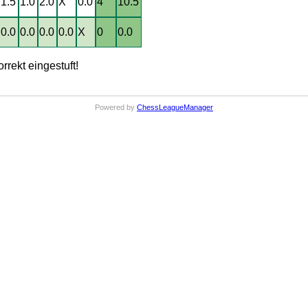
1.5
1.0
2.0
X
0.0
4
10.5
0.0
0.0
0.0
0.0
X
0
0.0
rrekt eingestuft!
Powered by
ChessLeagueManager