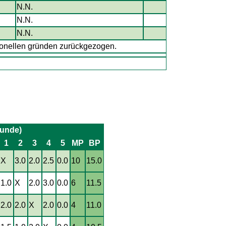
N.N.
N.N.
N.N.
onellen gründen zurückgezogen.
runde)
1
2
3
4
5
MP
BP
X
3.0
2.0
2.5
0.0
10
15.0
1.0
X
2.0
3.0
0.0
6
11.5
2.0
2.0
X
2.0
0.0
4
11.0