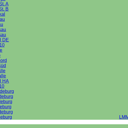
St. A
St. B
kal
au
au
sau
sau
l DE
10
le
e
Nord
Süd
lle
alle
l HA
10
deburg
deburg
deburg
eburg
deburg
eburg
LMM