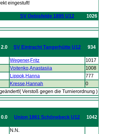
SV Oebisfelde 1895 U12
1026
 2.0
SV Eintracht Tangerhütte U12
934
Wegener,Fritz
1017
Voitenko,Anastasiia
1008
Lippok,Hanna
777
Kresse,Hannah
0
geändert!( Verstoß gegen die Turnierordnung )
 0.0
Union 1861 Schönebeck U12
1042
N.N.