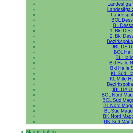
Landesliga 
Landesliga 
Landespo
BOL Dess
BL Dess
1. Bkl Des
2. Bkl Des
Bezirkspoka
JBL DE U
BOL Hal
BL Hall
Bkl Halle 
Bkl Halle 
KL Süd Ha
KL Mitte H
Bezirkspoka
JBL HA U
BOL Nord Mag
BOL Süd Mag
BL Nord Mag
BL Süd Magd
BK Nord Mag
BK Süd Magd
Mannschaften