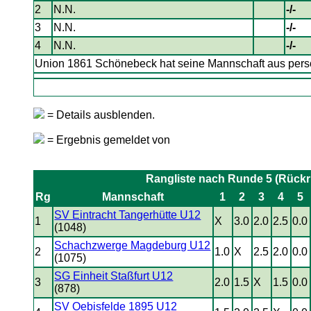
2
N.N.
-/-
3
N.N.
-/-
4
N.N.
-/-
Union 1861 Schönebeck hat seine Mannschaft aus pers
= Details ausblenden.
= Ergebnis gemeldet von
Rangliste nach Runde 5 (Rück
Rg
Mannschaft
1
2
3
4
5
SV Eintracht Tangerhütte U12
1
X
3.0
2.0
2.5
0.0
(1048)
Schachzwerge Magdeburg U12
2
1.0
X
2.5
2.0
0.0
(1075)
SG Einheit Staßfurt U12
3
2.0
1.5
X
1.5
0.0
(878)
SV Oebisfelde 1895 U12