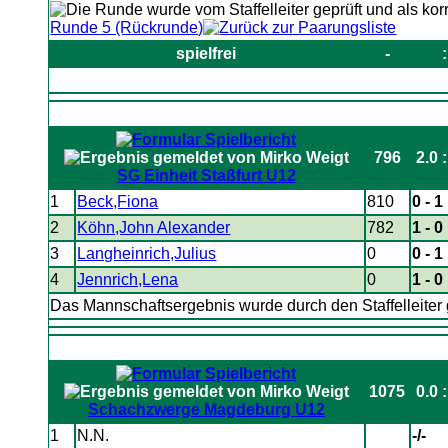
Runde 5 (Rückrunde)
spielfrei
-
:
796
2.0 :
SG Einheit Staßfurt U12
1
Beck,Fiona
810
0 - 1
2
Köhn,John Alexander
782
1 - 0
3
Langheinrich,Julius
0
0 - 1
4
Jennrich,Lena
0
1 - 0
Das Mannschaftsergebnis wurde durch den Staffelleiter 
1075
0.0 :
Schachzwerge Magdeburg U12
1
N.N.
-/-