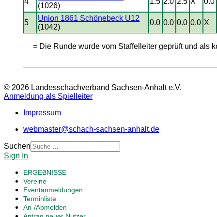
4
1.5
2.0
2.5
X
0.0
(1026)
Union 1861 Schönebeck U12
5
0.0
0.0
0.0
0.0
X
(1042)
= Die Runde wurde vom Staffelleiter geprüft und als ko
© 2026 Landesschachverband Sachsen-Anhalt e.V.
Anmeldung als Spielleiter
Impressum
webmaster@schach-sachsen-anhalt.de
Suchen
Sign In
ERGEBNISSE
Vereine
Eventanmeldungen
Terminliste
An-/Abmelden
Antrag neuer Nutzer