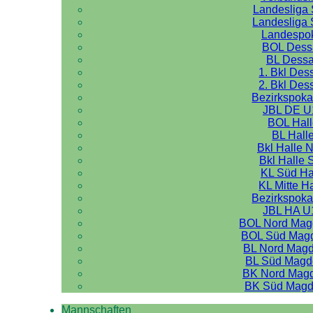
Landesliga 
Landesliga 
Landespo
BOL Dess
BL Dess
1. Bkl Des
2. Bkl Des
Bezirkspoka
JBL DE U
BOL Hal
BL Hall
Bkl Halle 
Bkl Halle 
KL Süd Ha
KL Mitte H
Bezirkspoka
JBL HA U
BOL Nord Mag
BOL Süd Mag
BL Nord Mag
BL Süd Magd
BK Nord Mag
BK Süd Magd
Mannschaften