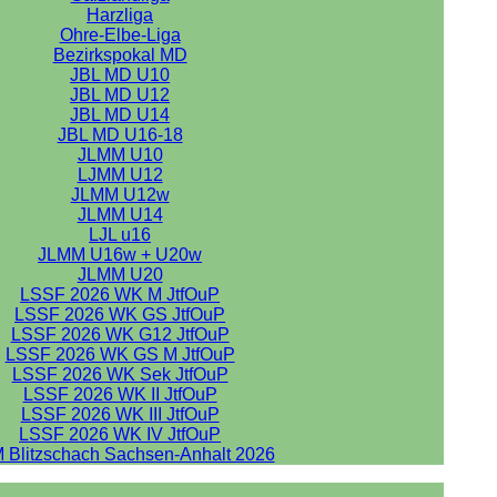
Harzliga
Ohre-Elbe-Liga
Bezirkspokal MD
JBL MD U10
JBL MD U12
JBL MD U14
JBL MD U16-18
JLMM U10
LJMM U12
JLMM U12w
JLMM U14
LJL u16
JLMM U16w + U20w
JLMM U20
LSSF 2026 WK M JtfOuP
LSSF 2026 WK GS JtfOuP
LSSF 2026 WK G12 JtfOuP
LSSF 2026 WK GS M JtfOuP
LSSF 2026 WK Sek JtfOuP
LSSF 2026 WK II JtfOuP
LSSF 2026 WK III JtfOuP
LSSF 2026 WK IV JtfOuP
 Blitzschach Sachsen-Anhalt 2026