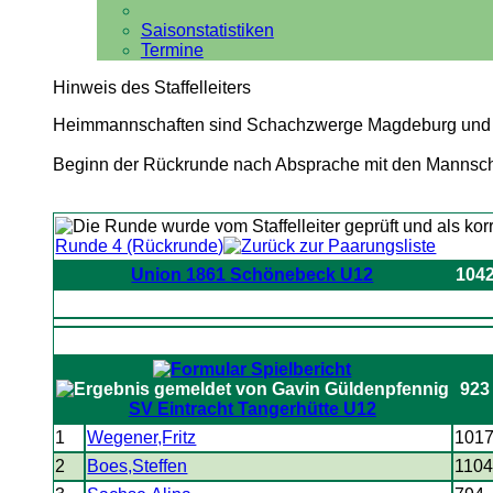
Saisonstatistiken
Termine
Hinweis des Staffelleiters
Heimmannschaften sind Schachzwerge Magdeburg und S
Beginn der Rückrunde nach Absprache mit den Mannschaf
Runde 4 (Rückrunde)
Union 1861 Schönebeck U12
104
923
SV Eintracht Tangerhütte U12
1
Wegener,Fritz
101
2
Boes,Steffen
110