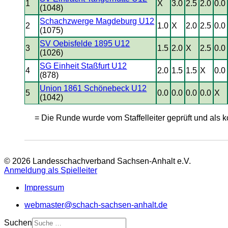
1
X
3.0
2.5
2.0
0.0
(1048)
Schachzwerge Magdeburg U12
2
1.0
X
2.0
2.5
0.0
(1075)
SV Oebisfelde 1895 U12
3
1.5
2.0
X
2.5
0.0
(1026)
SG Einheit Staßfurt U12
4
2.0
1.5
1.5
X
0.0
(878)
Union 1861 Schönebeck U12
5
0.0
0.0
0.0
0.0
X
(1042)
= Die Runde wurde vom Staffelleiter geprüft und als ko
© 2026 Landesschachverband Sachsen-Anhalt e.V.
Anmeldung als Spielleiter
Impressum
webmaster@schach-sachsen-anhalt.de
Suchen