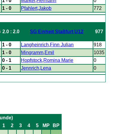
1 - 0
Marker,Hermann
0
1 - 0
Pfahlert,Jakob
772
6
2.0 : 2.0
SG Einheit Staßfurt U12
977
7
1 - 0
Langheinrich,Finn Julian
918
1 - 0
Mingramm,Emil
1035
0 - 1
Hopfstock,Romina Marie
0
0 - 1
Jennrich,Lena
0
runde)
1
2
3
4
5
MP
BP