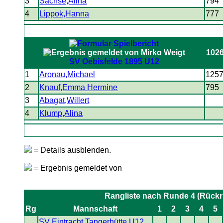
3
Sachse,Alina
794
4
Lippok,Hanna
777
102
SV Oebisfelde 1895 U12
1
Aronau,Michael
125
2
Knauf,Emma Hermine
795
3
Abagat,Willert
4
Klump,Alina
= Details ausblenden.
= Ergebnis gemeldet von
Rangliste nach Runde 4 (Rück
Rg
Mannschaft
1
2
3
4
5
SV Eintracht Tangerhütte U12