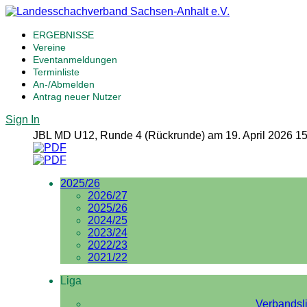
ERGEBNISSE
Vereine
Eventanmeldungen
Terminliste
An-/Abmelden
Antrag neuer Nutzer
Sign In
JBL MD U12, Runde 4 (Rückrunde) am 19. April 2026 15
2025/26
2026/27
2025/26
2024/25
2023/24
2022/23
2021/22
Liga
Verbandsl