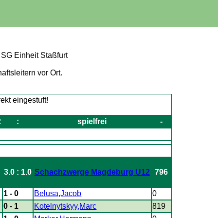
G Einheit Staßfurt
tsleitern vor Ort.
2
:
spielfrei
-
3.0 : 1.0
Schachzwerge Magdeburg U12
796
7
1 - 0
Belusa,Jacob
0
4
0 - 1
Kotelnytskyy,Marc
819