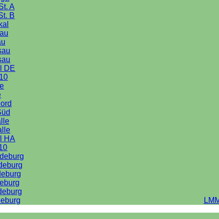
St. A
St. B
kal
au
au
sau
sau
l DE
10
le
e
Nord
Süd
lle
alle
l HA
10
deburg
deburg
deburg
eburg
deburg
eburg
LMM