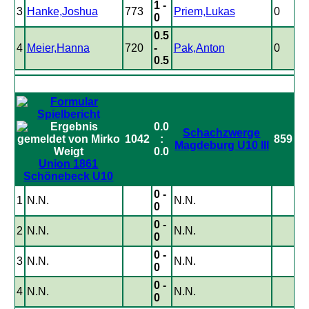
1 -
3
Hanke,Joshua
773
Priem,Lukas
0
0
0.5
4
Meier,Hanna
720
-
Pak,Anton
0
0.5
0.0
Schachzwerge
1042
:
859
Magdeburg U10 III
0.0
Union 1861
Schönebeck U10
0 -
1
N.N.
N.N.
0
0 -
2
N.N.
N.N.
0
0 -
3
N.N.
N.N.
0
0 -
4
N.N.
N.N.
0