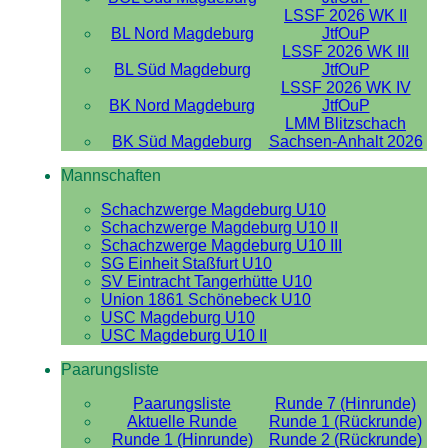
LSSF 2026 WK II
BL Nord Magdeburg
JtfOuP
LSSF 2026 WK III
BL Süd Magdeburg
JtfOuP
LSSF 2026 WK IV
BK Nord Magdeburg
JtfOuP
LMM Blitzschach
BK Süd Magdeburg
Sachsen-Anhalt 2026
Mannschaften
Schachzwerge Magdeburg U10
Schachzwerge Magdeburg U10 II
Schachzwerge Magdeburg U10 III
SG Einheit Staßfurt U10
SV Eintracht Tangerhütte U10
Union 1861 Schönebeck U10
USC Magdeburg U10
USC Magdeburg U10 II
Paarungsliste
Paarungsliste
Runde 7 (Hinrunde)
Aktuelle Runde
Runde 1 (Rückrunde)
Runde 1 (Hinrunde)
Runde 2 (Rückrunde)