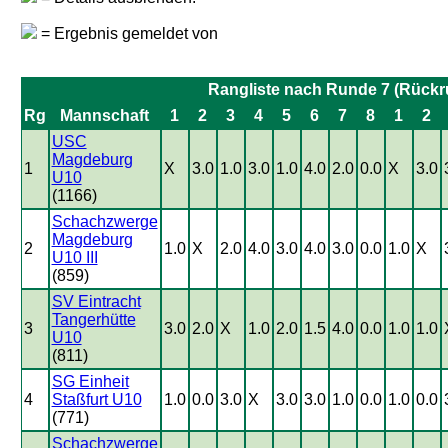
= Ergebnis gemeldet von
Rangliste nach Runde 7 (Rückr
Rg
Mannschaft
1
2
3
4
5
6
7
8
1
2
USC
Magdeburg
1
X
3.0
1.0
3.0
1.0
4.0
2.0
0.0
X
3.0
U10
(1166)
Schachzwerge
Magdeburg
2
1.0
X
2.0
4.0
3.0
4.0
3.0
0.0
1.0
X
U10 III
(859)
SV Eintracht
Tangerhütte
3
3.0
2.0
X
1.0
2.0
1.5
4.0
0.0
1.0
1.0
U10
(811)
SG Einheit
4
Staßfurt U10
1.0
0.0
3.0
X
3.0
3.0
1.0
0.0
1.0
0.0
(771)
Schachzwerge