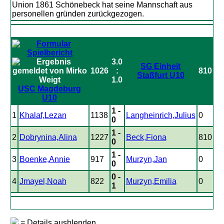
Union 1861 Schönebeck hat seine Mannschaft aus
personellen gründen zurückgezogen.
3.0
SG Einheit
1026
:
810
Staßfurt U10
1.0
USC Magdeburg
U10
1 -
1
Khalaf,Lezan
1138
Langheinrich,Julius
0
0
1 -
2
Dobrynina,Alina
1227
Beck,Fiona
810
0
1 -
3
Boenke,Annie
917
Murzyn,Jan
0
0
0 -
4
Jmayel,Noah
822
Murzyn,Emilia
0
1
= Details ausblenden.