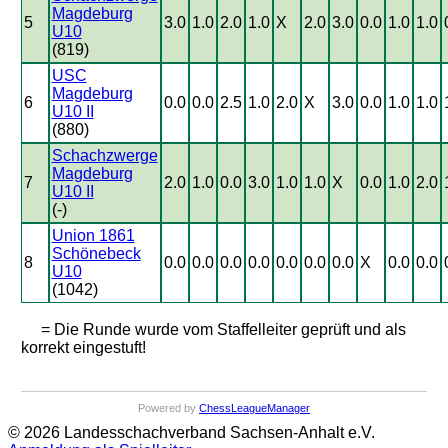
Magdeburg
5
3.0
1.0
2.0
1.0
X
2.0
3.0
0.0
1.0
1.0
U10
(819)
USC
Magdeburg
6
0.0
0.0
2.5
1.0
2.0
X
3.0
0.0
1.0
1.0
U10 II
(880)
Schachzwerge
Magdeburg
7
2.0
1.0
0.0
3.0
1.0
1.0
X
0.0
1.0
2.0
U10 II
(-)
Union 1861
Schönebeck
8
0.0
0.0
0.0
0.0
0.0
0.0
0.0
X
0.0
0.0
U10
(1042)
= Die Runde wurde vom Staffelleiter geprüft und als
korrekt eingestuft!
Powered by
ChessLeagueManager
© 2026 Landesschachverband Sachsen-Anhalt e.V.