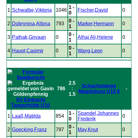
1 -
1
Schwalbe,Viktoria
1046
Fischer,David
0
0
0 -
2
Dobrynina,Albina
793
Marker,Hermann
0
1
0 -
3
Pathak,Girvaan
0
Alhaj Ali,Helene
0
1
0 -
4
Haupt,Casimir
0
Wang,Leon
0
1
2.5
Schachzwerge
786
:
-
Magdeburg U10 II
1.5
SV Eintracht
Tangerhütte U10
1 -
Spandel,Johannes
1
Laaß,Matilda
854
0
0
Frederik
0 -
2
Goecking,Franz
797
May,Knut
0
1