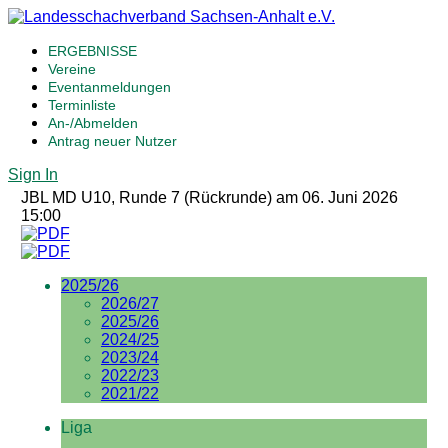
ERGEBNISSE
Vereine
Eventanmeldungen
Terminliste
An-/Abmelden
Antrag neuer Nutzer
Sign In
JBL MD U10, Runde 7 (Rückrunde) am 06. Juni 2026
15:00
2025/26
2026/27
2025/26
2024/25
2023/24
2022/23
2021/22
Liga