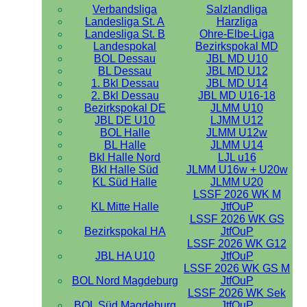
Verbandsliga
Salzlandliga
Landesliga St. A
Harzliga
Landesliga St. B
Ohre-Elbe-Liga
Landespokal
Bezirkspokal MD
BOL Dessau
JBL MD U10
BL Dessau
JBL MD U12
1. Bkl Dessau
JBL MD U14
2. Bkl Dessau
JBL MD U16-18
Bezirkspokal DE
JLMM U10
JBL DE U10
LJMM U12
BOL Halle
JLMM U12w
BL Halle
JLMM U14
Bkl Halle Nord
LJL u16
Bkl Halle Süd
JLMM U16w + U20w
KL Süd Halle
JLMM U20
LSSF 2026 WK M
KL Mitte Halle
JtfOuP
LSSF 2026 WK GS
Bezirkspokal HA
JtfOuP
LSSF 2026 WK G12
JBL HA U10
JtfOuP
LSSF 2026 WK GS M
BOL Nord Magdeburg
JtfOuP
LSSF 2026 WK Sek
BOL Süd Magdeburg
JtfOuP