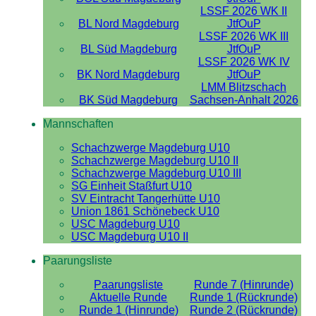
LSSF 2026 WK II
BL Nord Magdeburg
JtfOuP
LSSF 2026 WK III
BL Süd Magdeburg
JtfOuP
LSSF 2026 WK IV
BK Nord Magdeburg
JtfOuP
LMM Blitzschach
BK Süd Magdeburg
Sachsen-Anhalt 2026
Mannschaften
Schachzwerge Magdeburg U10
Schachzwerge Magdeburg U10 II
Schachzwerge Magdeburg U10 III
SG Einheit Staßfurt U10
SV Eintracht Tangerhütte U10
Union 1861 Schönebeck U10
USC Magdeburg U10
USC Magdeburg U10 II
Paarungsliste
Paarungsliste
Runde 7 (Hinrunde)
Aktuelle Runde
Runde 1 (Rückrunde)
Runde 1 (Hinrunde)
Runde 2 (Rückrunde)