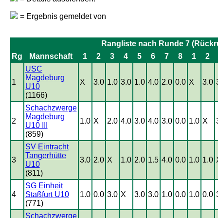
= Ergebnis gemeldet von
Rangliste nach Runde 7 (Rückr
Rg
Mannschaft
1
2
3
4
5
6
7
8
1
2
USC
Magdeburg
1
X
3.0
1.0
3.0
1.0
4.0
2.0
0.0
X
3.0
U10
(1166)
Schachzwerge
Magdeburg
2
1.0
X
2.0
4.0
3.0
4.0
3.0
0.0
1.0
X
U10 III
(859)
SV Eintracht
Tangerhütte
3
3.0
2.0
X
1.0
2.0
1.5
4.0
0.0
1.0
1.0
U10
(811)
SG Einheit
4
Staßfurt U10
1.0
0.0
3.0
X
3.0
3.0
1.0
0.0
1.0
0.0
(771)
Schachzwerge