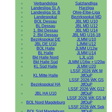
Verbandsliga
Salzlandliga
Landesliga St. A
Harzliga
Landesliga St. B
Ohre-Elbe-Liga
Landespokal
Bezirkspokal MD
BOL Dessau
JBL MD U10
BL Dessau
JBL MD U12
1. Bkl Dessau
JBL MD U14
2. Bkl Dessau
JBL MD U16-18
Bezirkspokal DE
JLMM U10
JBL DE U10
LJMM U12
BOL Halle
JLMM U12w
BL Halle
JLMM U14
Bkl Halle Nord
LJL u16
Bkl Halle Süd
JLMM U16w + U20w
KL Süd Halle
JLMM U20
LSSF 2026 WK M
KL Mitte Halle
JtfOuP
LSSF 2026 WK GS
Bezirkspokal HA
JtfOuP
LSSF 2026 WK G12
JBL HA U10
JtfOuP
LSSF 2026 WK GS M
BOL Nord Magdeburg
JtfOuP
LSSF 2026 WK Sek
BOL Süd Magdeburg
JtfOuP