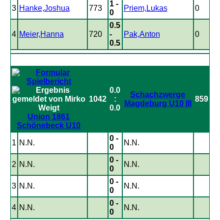
1 -
3
Hanke,Joshua
773
Priem,Lukas
0
0
0.5
4
Meier,Hanna
720
-
Pak,Anton
0
0.5
0.0
Schachzwerge
1042
:
859
Magdeburg U10 III
0.0
Union 1861
Schönebeck U10
0 -
1
N.N.
N.N.
0
0 -
2
N.N.
N.N.
0
0 -
3
N.N.
N.N.
0
0 -
4
N.N.
N.N.
0