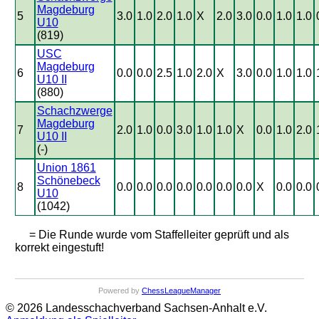
Magdeburg
5
3.0
1.0
2.0
1.0
X
2.0
3.0
0.0
1.0
1.0
U10
(819)
USC
Magdeburg
6
0.0
0.0
2.5
1.0
2.0
X
3.0
0.0
1.0
1.0
U10 II
(880)
Schachzwerge
Magdeburg
7
2.0
1.0
0.0
3.0
1.0
1.0
X
0.0
1.0
2.0
U10 II
(-)
Union 1861
Schönebeck
8
0.0
0.0
0.0
0.0
0.0
0.0
0.0
X
0.0
0.0
U10
(1042)
= Die Runde wurde vom Staffelleiter geprüft und als
korrekt eingestuft!
Powered by
ChessLeagueManager
© 2026 Landesschachverband Sachsen-Anhalt e.V.