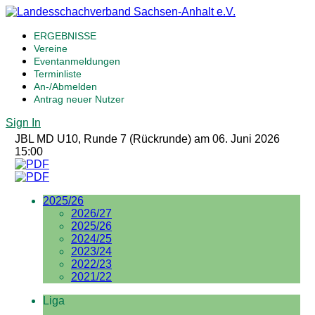
ERGEBNISSE
Vereine
Eventanmeldungen
Terminliste
An-/Abmelden
Antrag neuer Nutzer
Sign In
JBL MD U10, Runde 7 (Rückrunde) am 06. Juni 2026
15:00
2025/26
2026/27
2025/26
2024/25
2023/24
2022/23
2021/22
Liga