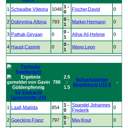
1 -
1
Schwalbe,Viktoria
1046
Fischer,David
0
0
0 -
2
Dobrynina,Albina
793
Marker,Hermann
0
1
0 -
3
Pathak,Girvaan
0
Alhaj Ali,Helene
0
1
0 -
4
Haupt,Casimir
0
Wang,Leon
0
1
2.5
Schachzwerge
786
:
-
Magdeburg U10 II
1.5
SV Eintracht
Tangerhütte U10
1 -
Spandel,Johannes
1
Laaß,Matilda
854
0
0
Frederik
0 -
2
Goecking,Franz
797
May,Knut
0
1