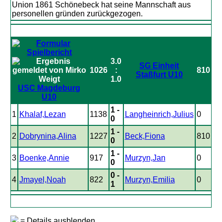
Union 1861 Schönebeck hat seine Mannschaft aus
personellen gründen zurückgezogen.
3.0
SG Einheit
1026
:
810
Staßfurt U10
1.0
USC Magdeburg
U10
1 -
1
Khalaf,Lezan
1138
Langheinrich,Julius
0
0
1 -
2
Dobrynina,Alina
1227
Beck,Fiona
810
0
1 -
3
Boenke,Annie
917
Murzyn,Jan
0
0
0 -
4
Jmayel,Noah
822
Murzyn,Emilia
0
1
= Details ausblenden.