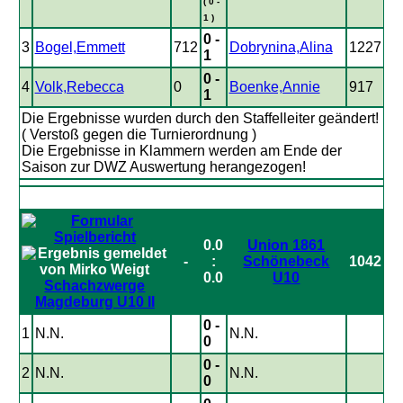
( 0 -
1 )
0 -
3
Bogel,Emmett
712
Dobrynina,Alina
1227
1
0 -
4
Volk,Rebecca
0
Boenke,Annie
917
1
Die Ergebnisse wurden durch den Staffelleiter geändert!
( Verstoß gegen die Turnierordnung )
Die Ergebnisse in Klammern werden am Ende der
Saison zur DWZ Auswertung herangezogen!
0.0
Union 1861
-
:
Schönebeck
1042
0.0
U10
Schachzwerge
Magdeburg U10 II
0 -
1
N.N.
N.N.
0
0 -
2
N.N.
N.N.
0