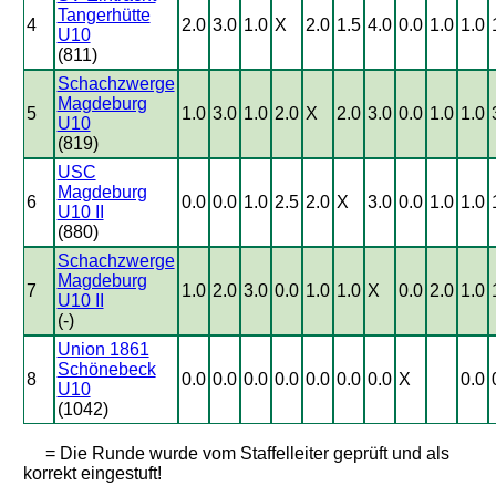
Tangerhütte
4
2.0
3.0
1.0
X
2.0
1.5
4.0
0.0
1.0
1.0
U10
(811)
Schachzwerge
Magdeburg
5
1.0
3.0
1.0
2.0
X
2.0
3.0
0.0
1.0
1.0
U10
(819)
USC
Magdeburg
6
0.0
0.0
1.0
2.5
2.0
X
3.0
0.0
1.0
1.0
U10 II
(880)
Schachzwerge
Magdeburg
7
1.0
2.0
3.0
0.0
1.0
1.0
X
0.0
2.0
1.0
U10 II
(-)
Union 1861
Schönebeck
8
0.0
0.0
0.0
0.0
0.0
0.0
0.0
X
0.0
U10
(1042)
= Die Runde wurde vom Staffelleiter geprüft und als
korrekt eingestuft!