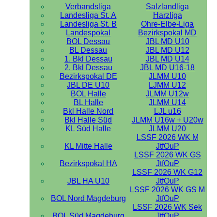
Verbandsliga
Salzlandliga
Landesliga St. A
Harzliga
Landesliga St. B
Ohre-Elbe-Liga
Landespokal
Bezirkspokal MD
BOL Dessau
JBL MD U10
BL Dessau
JBL MD U12
1. Bkl Dessau
JBL MD U14
2. Bkl Dessau
JBL MD U16-18
Bezirkspokal DE
JLMM U10
JBL DE U10
LJMM U12
BOL Halle
JLMM U12w
BL Halle
JLMM U14
Bkl Halle Nord
LJL u16
Bkl Halle Süd
JLMM U16w + U20w
KL Süd Halle
JLMM U20
LSSF 2026 WK M
KL Mitte Halle
JtfOuP
LSSF 2026 WK GS
Bezirkspokal HA
JtfOuP
LSSF 2026 WK G12
JBL HA U10
JtfOuP
LSSF 2026 WK GS M
BOL Nord Magdeburg
JtfOuP
LSSF 2026 WK Sek
BOL Süd Magdeburg
JtfOuP