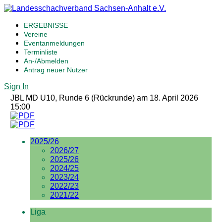
ERGEBNISSE
Vereine
Eventanmeldungen
Terminliste
An-/Abmelden
Antrag neuer Nutzer
Sign In
JBL MD U10, Runde 6 (Rückrunde) am 18. April 2026
15:00
2025/26
2026/27
2025/26
2024/25
2023/24
2022/23
2021/22
Liga