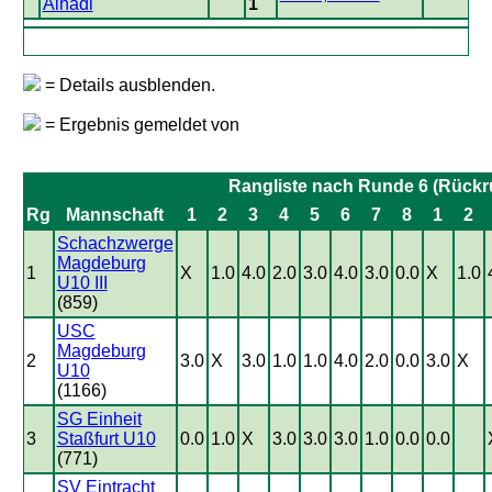
Alhadi
1
= Details ausblenden.
= Ergebnis gemeldet von
Rangliste nach Runde 6 (Rückr
Rg
Mannschaft
1
2
3
4
5
6
7
8
1
2
Schachzwerge
Magdeburg
1
X
1.0
4.0
2.0
3.0
4.0
3.0
0.0
X
1.0
U10 III
(859)
USC
Magdeburg
2
3.0
X
3.0
1.0
1.0
4.0
2.0
0.0
3.0
X
U10
(1166)
SG Einheit
3
Staßfurt U10
0.0
1.0
X
3.0
3.0
3.0
1.0
0.0
0.0
(771)
SV Eintracht