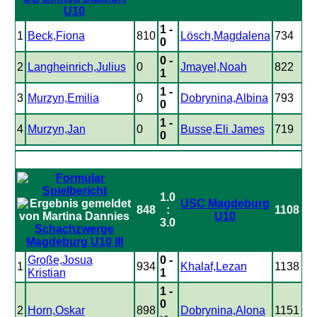
U10
1 -
1
Beck,Fiona
810
Lösch,Magdalena
734
0
0 -
2
Langheinrich,Julius
0
Jmayel,Noah
822
1
1 -
3
Murzyn,Emilia
0
Dobrynina,Albina
793
0
1 -
4
Murzyn,Jan
0
Busse,Eli James
719
0
1.0
USC Magdeburg
848
:
1108
U10
3.0
Schachzwerge
Magdeburg U10 III
Große,Josua
0 -
1
934
Khalaf,Lezan
1138
Kristian
1
1 -
0
2
Horn,Oskar
898
Dobrynina,Alona
1151