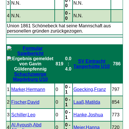
0 -
3
N.N.
N.N.
0
0 -
4
N.N.
N.N.
0
Union 1861 Schönebeck hat seine Mannschaft aus
personellen gründen zurückgezogen.
0.0
SV Eintracht
819
:
786
Tangerhütte U10
4.0
Schachzwerge
Magdeburg U10
0 -
1
Marker,Hermann
0
Goecking,Franz
797
1
0 -
2
Fischer,David
0
Laaß,Matilda
854
1
0 -
3
Schiller,Leo
0
Hanke,Joshua
773
1
Al Ayoush,Abd
0 -
4
0
Meier,Hanna
720