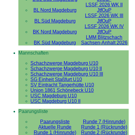
LSSF 2026 WK II
BL Nord Magdeburg
JtfOuP
LSSF 2026 WK III
BL Süd Magdeburg
JtfOuP
LSSF 2026 WK IV
BK Nord Magdeburg
JtfOuP
LMM Blitzschach
BK Süd Magdeburg
Sachsen-Anhalt 2026
Mannschaften
Schachzwerge Magdeburg U10
Schachzwerge Magdeburg U10 II
Schachzwerge Magdeburg U10 III
SG Einheit Staßfurt U10
SV Eintracht Tangerhütte U10
Union 1861 Schönebeck U10
USC Magdeburg U10
USC Magdeburg U10 II
Paarungsliste
Paarungsliste
Runde 7 (Hinrunde)
Aktuelle Runde
Runde 1 (Rückrunde)
Runde 1 (Hinrunde)
Runde 2 (Rückrunde)