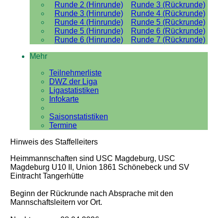
Runde 2 (Hinrunde)
Runde 3 (Rückrunde)
Runde 3 (Hinrunde)
Runde 4 (Rückrunde)
Runde 4 (Hinrunde)
Runde 5 (Rückrunde)
Runde 5 (Hinrunde)
Runde 6 (Rückrunde)
Runde 6 (Hinrunde)
Runde 7 (Rückrunde)
Mehr
Teilnehmerliste
DWZ der Liga
Ligastatistiken
Infokarte
Saisonstatistiken
Termine
Hinweis des Staffelleiters
Heimmannschaften sind USC Magdeburg, USC
Magdeburg U10 II, Union 1861 Schönebeck und SV
Eintracht Tangerhütte
Beginn der Rückrunde nach Absprache mit den
Mannschaftsleitern vor Ort.