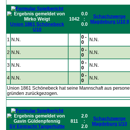
0.0
Schachzwerge
1042
:
Magdeburg U10 II
Union 1861 Schönebeck
0.0
U10
0 -
1
N.N.
N.N.
0
0 -
2
N.N.
N.N.
0
0 -
3
N.N.
N.N.
0
0 -
4
N.N.
N.N.
0
Union 1861 Schönebeck hat seine Mannschaft aus persone
gründen zurückgezogen.
2.0
Schachzwerge
811
:
Magdeburg U10
SV Eintracht Tangerhütte
2.0