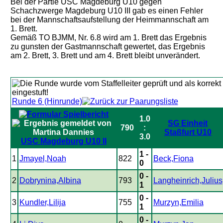
Bei der Partie USC Magdeburg U10 gegen
Schachzwerge Magdeburg U10 III gab es einen Fehler
bei der Mannschaftsaufstellung der Heimmannschaft am
1. Brett.
Gemäß TO BJMM, Nr. 6.8 wird am 1. Brett das Ergebnis
zu gunsten der Gastmannschaft gewertet, das Ergebnis
am 2. Brett, 3. Brett und am 4. Brett bleibt unverändert.
Runde 6 (Hinrunde)
1.0
SG Einheit
790
:
Staßfurt U10
3.0
USC Magdeburg U10 II
1 -
1
Jmayel,Noah
822
Beck,Fiona
0
0 -
2
Dobrynina,Albina
793
Langheinrich,Julius
1
0 -
3
Kundler,Lilija
755
Murzyn,Emilia
1
0 -