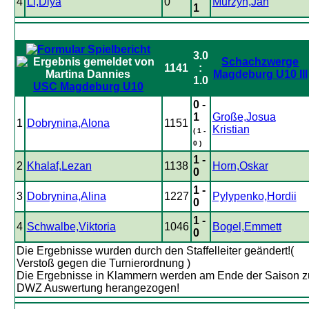
4
Li,Diya
0
Murzyn,Jan
1
3.0
Schachzwerge
1141
:
Magdeburg U10 III
1.0
USC Magdeburg U10
0 -
1
Große,Josua
1
Dobrynina,Alona
1151
Kristian
( 1 -
0 )
1 -
2
Khalaf,Lezan
1138
Horn,Oskar
0
1 -
3
Dobrynina,Alina
1227
Pylypenko,Hordii
0
1 -
4
Schwalbe,Viktoria
1046
Bogel,Emmett
0
Die Ergebnisse wurden durch den Staffelleiter geändert!(
Verstoß gegen die Turnierordnung )
Die Ergebnisse in Klammern werden am Ende der Saison z
DWZ Auswertung herangezogen!