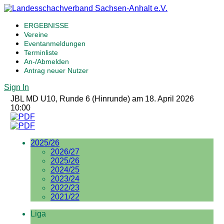
ERGEBNISSE
Vereine
Eventanmeldungen
Terminliste
An-/Abmelden
Antrag neuer Nutzer
Sign In
JBL MD U10, Runde 6 (Hinrunde) am 18. April 2026
10:00
2025/26
2026/27
2025/26
2024/25
2023/24
2022/23
2021/22
Liga