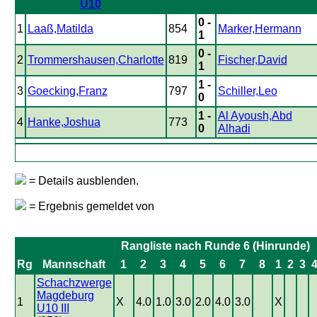
U10
0 -
1
Laaß,Matilda
854
Marker,Hermann
1
0 -
2
Trommershausen,Charlotte
819
Fischer,David
1
1 -
3
Goecking,Franz
797
Schiller,Leo
0
1 -
Al Ayoush,Abd
4
Hanke,Joshua
773
0
Alhadi
= Details ausblenden.
= Ergebnis gemeldet von
Rangliste nach Runde 6 (Hinrunde)
Rg
Mannschaft
1
2
3
4
5
6
7
8
1
2
3
Schachzwerge
Magdeburg
1
X
4.0
1.0
3.0
2.0
4.0
3.0
X
U10 III