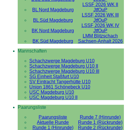
LSSF 2026 WK II
BL Nord Magdeburg
JtfOuP
LSSF 2026 WK III
BL Süd Magdeburg
JtfOuP
LSSF 2026 WK IV
BK Nord Magdeburg
JtfOuP
LMM Blitzschach
BK Süd Magdeburg
Sachsen-Anhalt 2026
Mannschaften
Schachzwerge Magdeburg U10
Schachzwerge Magdeburg U10 II
Schachzwerge Magdeburg U10 III
SG Einheit Staßfurt U10
SV Eintracht Tangerhütte U10
Union 1861 Schönebeck U10
USC Magdeburg U10
USC Magdeburg U10 II
Paarungsliste
Paarungsliste
Runde 7 (Hinrunde)
Aktuelle Runde
Runde 1 (Rückrunde)
Runde 1 (Hinrunde)
Runde 2 (Rückrunde)