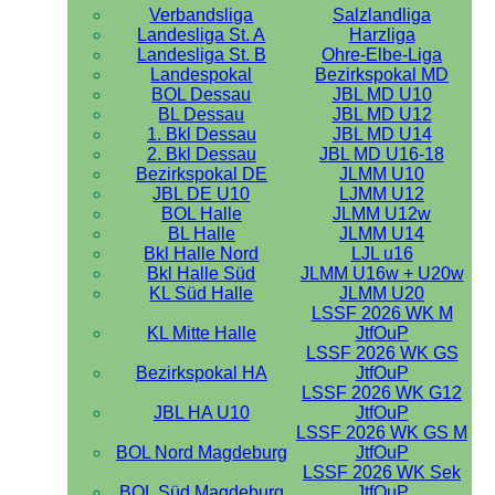
Verbandsliga
Salzlandliga
Landesliga St. A
Harzliga
Landesliga St. B
Ohre-Elbe-Liga
Landespokal
Bezirkspokal MD
BOL Dessau
JBL MD U10
BL Dessau
JBL MD U12
1. Bkl Dessau
JBL MD U14
2. Bkl Dessau
JBL MD U16-18
Bezirkspokal DE
JLMM U10
JBL DE U10
LJMM U12
BOL Halle
JLMM U12w
BL Halle
JLMM U14
Bkl Halle Nord
LJL u16
Bkl Halle Süd
JLMM U16w + U20w
KL Süd Halle
JLMM U20
LSSF 2026 WK M
KL Mitte Halle
JtfOuP
LSSF 2026 WK GS
Bezirkspokal HA
JtfOuP
LSSF 2026 WK G12
JBL HA U10
JtfOuP
LSSF 2026 WK GS M
BOL Nord Magdeburg
JtfOuP
LSSF 2026 WK Sek
BOL Süd Magdeburg
JtfOuP