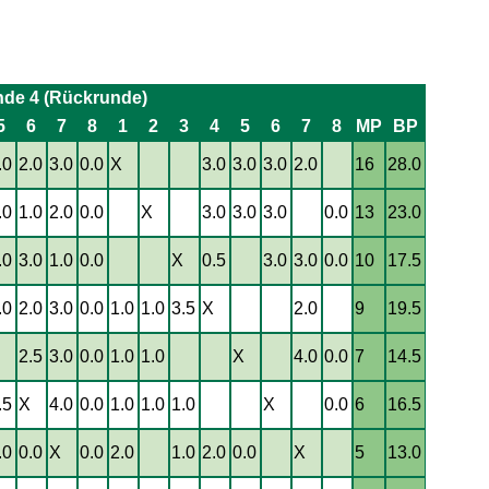
nde 4 (Rückrunde)
5
6
7
8
1
2
3
4
5
6
7
8
MP
BP
.0
2.0
3.0
0.0
X
3.0
3.0
3.0
2.0
16
28.0
.0
1.0
2.0
0.0
X
3.0
3.0
3.0
0.0
13
23.0
.0
3.0
1.0
0.0
X
0.5
3.0
3.0
0.0
10
17.5
.0
2.0
3.0
0.0
1.0
1.0
3.5
X
2.0
9
19.5
X
2.5
3.0
0.0
1.0
1.0
X
4.0
0.0
7
14.5
.5
X
4.0
0.0
1.0
1.0
1.0
X
0.0
6
16.5
.0
0.0
X
0.0
2.0
1.0
2.0
0.0
X
5
13.0