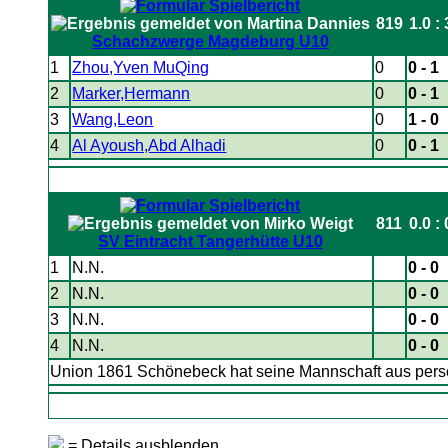
819
1.0 : 
Schachzwerge Magdeburg U10
1
Zhou,Yven MuQing
0
0 - 1
2
Marker,Hermann
0
0 - 1
3
Wang,Leon
0
1 - 0
4
Al Ayoush,Abd Alhadi
0
0 - 1
811
0.0 : 
SV Eintracht Tangerhütte U10
1
N.N.
0 - 0
2
N.N.
0 - 0
3
N.N.
0 - 0
4
N.N.
0 - 0
Union 1861 Schönebeck hat seine Mannschaft aus pers
= Details ausblenden.