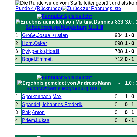
Runde 4 (Rückrunde)
833
3.0 : 
Schachzwerge Magdeburg U10 III
1
Große,Josua Kristian
934
1 - 0
2
Horn,Oskar
898
1 - 0
3
Pylypenko,Hordii
788
1 - 0
4
Bogel,Emmett
712
0 - 1
-
1.0 : 
Schachzwerge Magdeburg U10 II
1
Sporkenbach,Max
0
1 - 0
2
Spandel,Johannes Frederik
0
0 - 1
3
Pak,Anton
0
0 - 1
4
Priem,Lukas
0
0 - 1