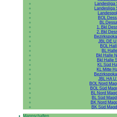
Landesliga 
Landesliga 
Landespo
BOL Dess
BL Dess
1. Bkl Des
2. Bkl Des
Bezirkspoka
JBL DE U
BOL Hal
BL Hall
Bkl Halle 
Bkl Halle 
KL Süd Ha
KL Mitte H
Bezirkspoka
JBL HA U
BOL Nord Mag
BOL Süd Mag
BL Nord Mag
BL Süd Magd
BK Nord Mag
BK Süd Magd
Mannschaften