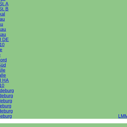
St. A
St. B
kal
au
au
sau
sau
l DE
10
le
e
Nord
Süd
lle
alle
l HA
10
deburg
deburg
deburg
eburg
deburg
eburg
LMM