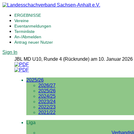
ERGEBNISSE
Vereine
Eventanmeldungen
Terminliste
An-/Abmelden
Antrag neuer Nutzer
Sign In
JBL MD U10, Runde 4 (Rückrunde) am 10. Januar 2026
2025/26
2026/27
2025/26
2024/25
2023/24
2022/23
2021/22
Liga
Verbandsl