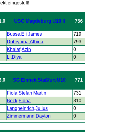
1.0
USC Magdeburg U10 II
756
Busse,Eli James
719
Dobrynina,Albina
793
Khalaf,Azin
0
Li,Diya
0
3.0
SG Einheit Staßfurt U10
771
Fiola,Stefan Martin
731
Beck,Fiona
810
Langheinrich,Julius
0
Zimmermann,Dayton
0