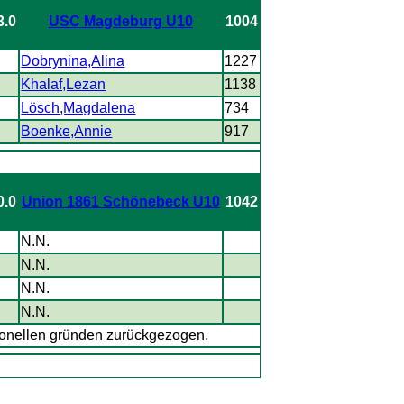
3.0
USC Magdeburg U10
1004
Dobrynina,Alina
1227
Khalaf,Lezan
1138
Lösch,Magdalena
734
Boenke,Annie
917
0.0
Union 1861 Schönebeck U10
1042
N.N.
N.N.
N.N.
N.N.
onellen gründen zurückgezogen.