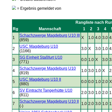
= Ergebnis gemeldet von
Rangliste nach Ru
Rg
Mannschaft
1
2
3
4
Schachzwerge Magdeburg U10 III
1
X
1.0
4.0
3.0
4
(859)
USC Magdeburg U10
2
3.0
X
3.0
1.0
4
(1166)
SG Einheit Staßfurt U10
3
0.0
1.0
X
3.0
3
(771)
Schachzwerge Magdeburg U10
4
1.0
3.0
1.0
X
2
(819)
USC Magdeburg U10 II
5
0.0
0.0
1.0
2.0
(880)
SV Eintracht Tangerhütte U10
6
2.0
3.0
1.0
2.0
1
(811)
Schachzwerge Magdeburg U10 II
7
1.0
2.0
3.0
1.0
1
(-)