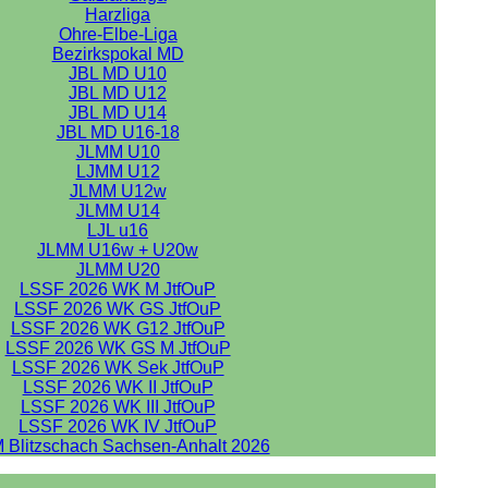
Harzliga
Ohre-Elbe-Liga
Bezirkspokal MD
JBL MD U10
JBL MD U12
JBL MD U14
JBL MD U16-18
JLMM U10
LJMM U12
JLMM U12w
JLMM U14
LJL u16
JLMM U16w + U20w
JLMM U20
LSSF 2026 WK M JtfOuP
LSSF 2026 WK GS JtfOuP
LSSF 2026 WK G12 JtfOuP
LSSF 2026 WK GS M JtfOuP
LSSF 2026 WK Sek JtfOuP
LSSF 2026 WK II JtfOuP
LSSF 2026 WK III JtfOuP
LSSF 2026 WK IV JtfOuP
 Blitzschach Sachsen-Anhalt 2026