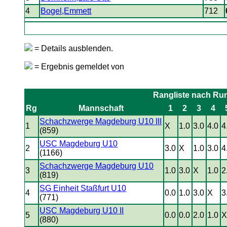
4
Bogel,Emmett
712
= Details ausblenden.
= Ergebnis gemeldet von
Rangliste nach Ru
Rg
Mannschaft
1
2
3
4
Schachzwerge Magdeburg U10 III
1
X
1.0
3.0
4.0
4
(859)
USC Magdeburg U10
2
3.0
X
1.0
3.0
4
(1166)
Schachzwerge Magdeburg U10
3
1.0
3.0
X
1.0
2
(819)
SG Einheit Staßfurt U10
4
0.0
1.0
3.0
X
3
(771)
USC Magdeburg U10 II
5
0.0
0.0
2.0
1.0
(880)