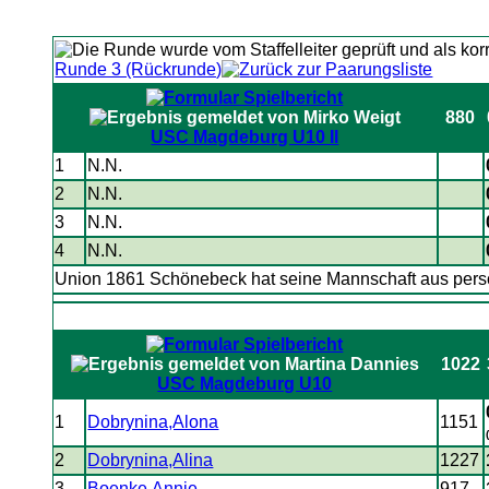
Runde 3 (Rückrunde)
880
USC Magdeburg U10 II
1
N.N.
2
N.N.
3
N.N.
4
N.N.
Union 1861 Schönebeck hat seine Mannschaft aus pers
1022
USC Magdeburg U10
1
Dobrynina,Alona
1151
2
Dobrynina,Alina
1227
3
Boenke,Annie
917