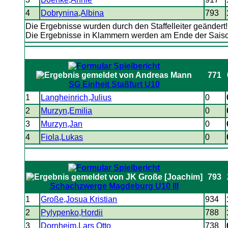
4
Dobrynina,Albina
793
Die Ergebnisse wurden durch den Staffelleiter geändert
Die Ergebnisse in Klammern werden am Ende der Sai
771
SG Einheit Staßfurt U10
1
Langheinrich,Julius
0
2
Murzyn,Emilia
0
3
Murzyn,Jan
0
4
Fiola,Lukas
0
793
Schachzwerge Magdeburg U10 III
1
Große,Josua Kristian
934
2
Pylypenko,Hordii
788
3
Dornheim,Lars Otto
738