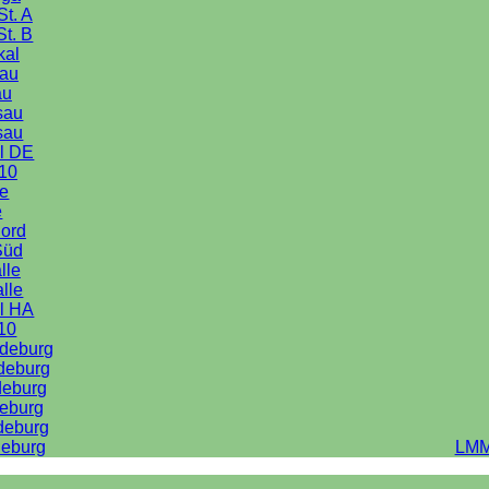
St. A
St. B
kal
au
au
sau
sau
l DE
10
le
e
Nord
Süd
lle
alle
l HA
10
deburg
deburg
deburg
eburg
deburg
eburg
LMM