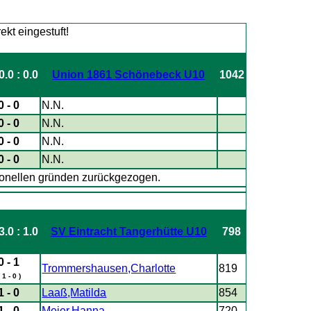
0.0 : 0.0
Union 1861 Schönebeck U10
1042
0 - 0
N.N.
0 - 0
N.N.
0 - 0
N.N.
0 - 0
N.N.
onellen gründen zurückgezogen.
3.0 : 1.0
SV Eintracht Tangerhütte U10
798
0 - 1
Trommershausen,Charlotte
819
( 1 - 0 )
1 - 0
Laaß,Matilda
854
1 - 0
Meier,Hanna
720