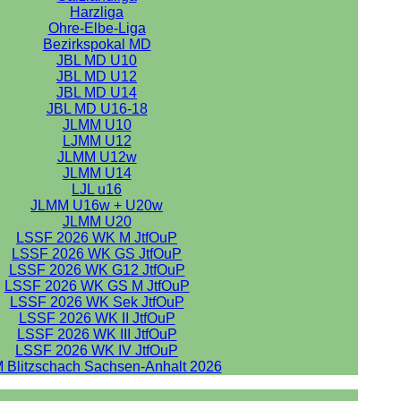
Harzliga
Ohre-Elbe-Liga
Bezirkspokal MD
JBL MD U10
JBL MD U12
JBL MD U14
JBL MD U16-18
JLMM U10
LJMM U12
JLMM U12w
JLMM U14
LJL u16
JLMM U16w + U20w
JLMM U20
LSSF 2026 WK M JtfOuP
LSSF 2026 WK GS JtfOuP
LSSF 2026 WK G12 JtfOuP
LSSF 2026 WK GS M JtfOuP
LSSF 2026 WK Sek JtfOuP
LSSF 2026 WK II JtfOuP
LSSF 2026 WK III JtfOuP
LSSF 2026 WK IV JtfOuP
 Blitzschach Sachsen-Anhalt 2026