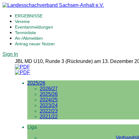
ERGEBNISSE
Vereine
Eventanmeldungen
Terminliste
An-/Abmelden
Antrag neuer Nutzer
Sign In
JBL MD U10, Runde 3 (Rückrunde) am 13. Dezember 2
2025/26
2026/27
2025/26
2024/25
2023/24
2022/23
2021/22
Liga
Verbandsl