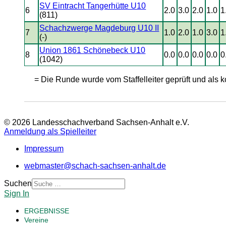
SV Eintracht Tangerhütte U10
6
2.0
3.0
2.0
1.0
1
(811)
Schachzwerge Magdeburg U10 II
7
1.0
2.0
1.0
3.0
1
(-)
Union 1861 Schönebeck U10
8
0.0
0.0
0.0
0.0
0
(1042)
= Die Runde wurde vom Staffelleiter geprüft und als ko
© 2026 Landesschachverband Sachsen-Anhalt e.V.
Anmeldung als Spielleiter
Impressum
webmaster@schach-sachsen-anhalt.de
Suchen
Sign In
ERGEBNISSE
Vereine