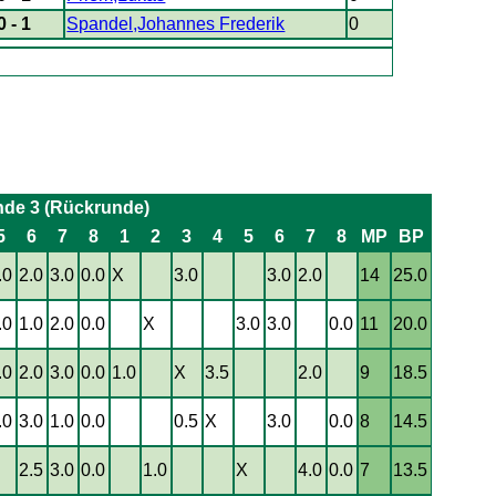
0 - 1
Spandel,Johannes Frederik
0
nde 3 (Rückrunde)
5
6
7
8
1
2
3
4
5
6
7
8
MP
BP
.0
2.0
3.0
0.0
X
3.0
3.0
2.0
14
25.0
.0
1.0
2.0
0.0
X
3.0
3.0
0.0
11
20.0
.0
2.0
3.0
0.0
1.0
X
3.5
2.0
9
18.5
.0
3.0
1.0
0.0
0.5
X
3.0
0.0
8
14.5
X
2.5
3.0
0.0
1.0
X
4.0
0.0
7
13.5