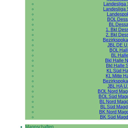
Landesliga 
Landesliga 
Landespo
BOL Dess
BL Dess
1. Bkl Des
2. Bkl Des
Bezirkspoka
JBL DE U
BOL Hal
BL Hall
Bkl Halle 
Bkl Halle 
KL Süd Ha
KL Mitte H
Bezirkspoka
JBL HA U
BOL Nord Mag
BOL Süd Mag
BL Nord Mag
BL Süd Magd
BK Nord Mag
BK Süd Magd
Mannschaften