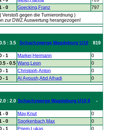
1 - 0
Goecking,Franz
797
!( Verstoß gegen die Turnierordnung )
son zur DWZ Auswertung herangezogen!
0.5 : 3.5
Schachzwerge Magdeburg U10
819
0 - 1
Marker,Hermann
0
0.5 - 0.5
Wang,Leon
0
0 - 1
Christoph,Anton
0
0 - 1
Al Ayoush,Abd Alhadi
0
2.0 : 2.0
Schachzwerge Magdeburg U10 II
-
1 - 0
May,Knut
0
1 - 0
Sporkenbach,Max
0
0 - 1
Priem,Lukas
0