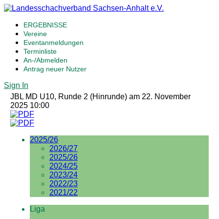
ERGEBNISSE
Vereine
Eventanmeldungen
Terminliste
An-/Abmelden
Antrag neuer Nutzer
Sign In
JBL MD U10, Runde 2 (Hinrunde) am 22. November
2025 10:00
2025/26
2026/27
2025/26
2024/25
2023/24
2022/23
2021/22
Liga