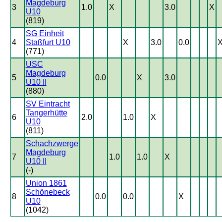
Magdeburg
3
1.0
X
3.0
X
U10
(819)
SG Einheit
4
Staßfurt U10
X
3.0
0.0
(771)
USC
Magdeburg
5
0.0
X
3.0
U10 II
(880)
SV Eintracht
Tangerhütte
6
2.0
1.0
X
U10
(811)
Schachzwerge
Magdeburg
7
1.0
1.0
X
U10 II
(-)
Union 1861
Schönebeck
8
0.0
0.0
X
U10
(1042)