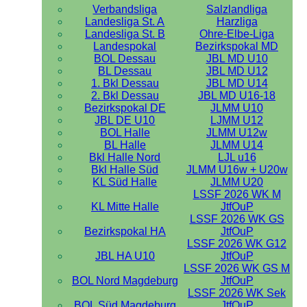
Verbandsliga
Salzlandliga
Landesliga St. A
Harzliga
Landesliga St. B
Ohre-Elbe-Liga
Landespokal
Bezirkspokal MD
BOL Dessau
JBL MD U10
BL Dessau
JBL MD U12
1. Bkl Dessau
JBL MD U14
2. Bkl Dessau
JBL MD U16-18
Bezirkspokal DE
JLMM U10
JBL DE U10
LJMM U12
BOL Halle
JLMM U12w
BL Halle
JLMM U14
Bkl Halle Nord
LJL u16
Bkl Halle Süd
JLMM U16w + U20w
KL Süd Halle
JLMM U20
LSSF 2026 WK M
KL Mitte Halle
JtfOuP
LSSF 2026 WK GS
Bezirkspokal HA
JtfOuP
LSSF 2026 WK G12
JBL HA U10
JtfOuP
LSSF 2026 WK GS M
BOL Nord Magdeburg
JtfOuP
LSSF 2026 WK Sek
BOL Süd Magdeburg
JtfOuP