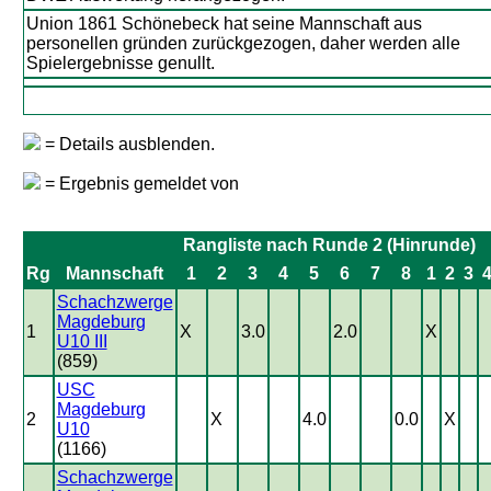
Union 1861 Schönebeck hat seine Mannschaft aus
personellen gründen zurückgezogen, daher werden alle
Spielergebnisse genullt.
= Details ausblenden.
= Ergebnis gemeldet von
Rangliste nach Runde 2 (Hinrunde)
Rg
Mannschaft
1
2
3
4
5
6
7
8
1
2
3
Schachzwerge
Magdeburg
1
X
3.0
2.0
X
U10 III
(859)
USC
Magdeburg
2
X
4.0
0.0
X
U10
(1166)
Schachzwerge