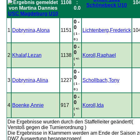
1108
:
10
Schönebeck U10
0.0
USC Magdeburg U10
0 -
0
1
Dobrynina,Alona
1151
Lichtenberg,Frederick
10
( 1 -
0 )
0 -
0
2
Khalaf,Lezan
1138
Koroll,Raphael
( +/-
)
0 -
0
3
Dobrynina,Alina
1227
Schollbach,Tony
( 1 -
0 )
0 -
0
4
Boenke,Annie
917
Koroll,Ida
( +/-
)
Die Ergebnisse wurden durch den Staffelleiter geändert!(
Verstoß gegen die Turnierordnung )
Die Ergebnisse in Klammern werden am Ende der Saison z
DWZ Auswertung herangezogen!