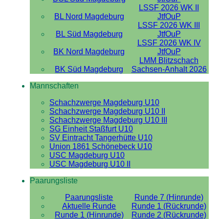
LSSF 2026 WK II
BL Nord Magdeburg
JtfOuP
LSSF 2026 WK III
BL Süd Magdeburg
JtfOuP
LSSF 2026 WK IV
BK Nord Magdeburg
JtfOuP
LMM Blitzschach
BK Süd Magdeburg
Sachsen-Anhalt 2026
Mannschaften
Schachzwerge Magdeburg U10
Schachzwerge Magdeburg U10 II
Schachzwerge Magdeburg U10 III
SG Einheit Staßfurt U10
SV Eintracht Tangerhütte U10
Union 1861 Schönebeck U10
USC Magdeburg U10
USC Magdeburg U10 II
Paarungsliste
Paarungsliste
Runde 7 (Hinrunde)
Aktuelle Runde
Runde 1 (Rückrunde)
Runde 1 (Hinrunde)
Runde 2 (Rückrunde)