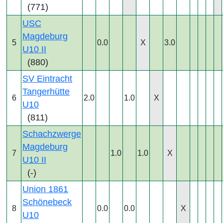
(771)
USC
Magdeburg
5
0.0
X
3.0
U10 II
(880)
SV Eintracht
Tangerhütte
6
2.0
1.0
X
U10
(811)
Schachzwerge
Magdeburg
7
1.0
1.0
X
U10 II
(-)
Union 1861
Schönebeck
8
0.0
0.0
X
U10