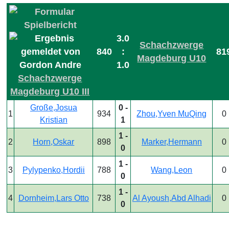
3.0
Schachzwerge
840
:
81
Magdeburg U10
1.0
Schachzwerge
Magdeburg U10 III
Große,Josua
0 -
1
934
Zhou,Yven MuQing
0
Kristian
1
1 -
2
Horn,Oskar
898
Marker,Hermann
0
0
1 -
3
Pylypenko,Hordii
788
Wang,Leon
0
0
1 -
4
Dornheim,Lars Otto
738
Al Ayoush,Abd Alhadi
0
0