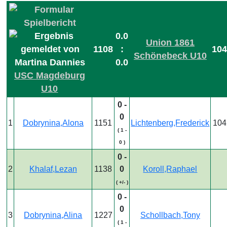
0.0
Union 1861
1108
:
10
Schönebeck U10
0.0
USC Magdeburg
U10
0 -
0
1
Dobrynina,Alona
1151
Lichtenberg,Frederick
104
( 1 -
0 )
0 -
2
Khalaf,Lezan
1138
0
Koroll,Raphael
( +/- )
0 -
0
3
Dobrynina,Alina
1227
Schollbach,Tony
( 1 -