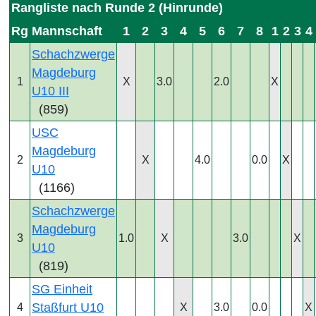
Rangliste nach Runde 2 (Hinrunde)
Rg
Mannschaft
1
2
3
4
5
6
7
8
1
2
3
4
Schachzwerge
Magdeburg
1
X
3.0
2.0
X
U10 III
(859)
USC
Magdeburg
2
X
4.0
0.0
X
U10
(1166)
Schachzwerge
Magdeburg
3
1.0
X
3.0
X
U10
(819)
SG Einheit
Staßfurt U10
4
X
3.0
0.0
X