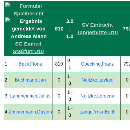
3.0
SV Eintracht
810
:
79
Tangerhütte U10
1.0
SG Einheit
Staßfurt U10
0 -
1
Beck,Fiona
810
Goecking,Franz
79
1
1 -
2
Buchmann,Jan
0
Neitzke,Leylani
0
0
1 -
3
Langheinrich,Julius
0
Neitzke,Loreena
0
0
1 -
4
Zimmermann,Dayton
0
Lange,Yrsa-Edith
0
0