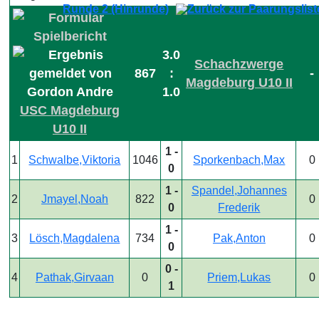
Runde 2 (Hinrunde)
3.0
Schachzwerge
867
:
-
Magdeburg U10 II
1.0
USC Magdeburg
U10 II
1 -
1
Schwalbe,Viktoria
1046
Sporkenbach,Max
0
0
1 -
Spandel,Johannes
2
Jmayel,Noah
822
0
0
Frederik
1 -
3
Lösch,Magdalena
734
Pak,Anton
0
0
0 -
4
Pathak,Girvaan
0
Priem,Lukas
0
1