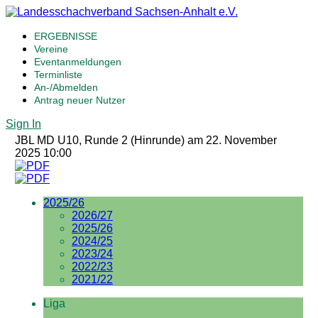
ERGEBNISSE
Vereine
Eventanmeldungen
Terminliste
An-/Abmelden
Antrag neuer Nutzer
Sign In
JBL MD U10, Runde 2 (Hinrunde) am 22. November
2025 10:00
2025/26
2026/27
2025/26
2024/25
2023/24
2022/23
2021/22
Liga