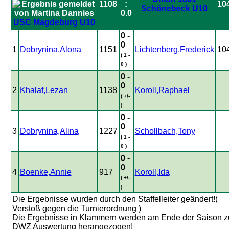
1108
:
10
Schönebeck U10
0.0
USC Magdeburg U10
0 -
0
1
Dobrynina,Alona
1151
Lichtenberg,Frederick
10
( 1 -
0 )
0 -
0
2
Khalaf,Lezan
1138
Koroll,Raphael
( +/-
)
0 -
0
3
Dobrynina,Alina
1227
Schollbach,Tony
( 1 -
0 )
0 -
0
4
Boenke,Annie
917
Koroll,Ida
( +/-
)
Die Ergebnisse wurden durch den Staffelleiter geändert!(
Verstoß gegen die Turnierordnung )
Die Ergebnisse in Klammern werden am Ende der Saison z
DWZ Auswertung herangezogen!