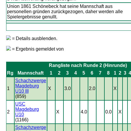
Union 1861 Schönebeck hat seine Mannschaft aus
personellen gründen zurückgezogen, daher werden alle
Spielergebnisse genullt.
= Details ausblenden.
= Ergebnis gemeldet von
Rangliste nach Runde 2 (Hinrunde)
Rg
Mannschaft
1
2
3
4
5
6
7
8
1
2
3
Schachzwerge
Magdeburg
1
X
3.0
2.0
X
U10 III
(859)
USC
Magdeburg
2
X
4.0
0.0
X
U10
(1166)
Schachzwerge