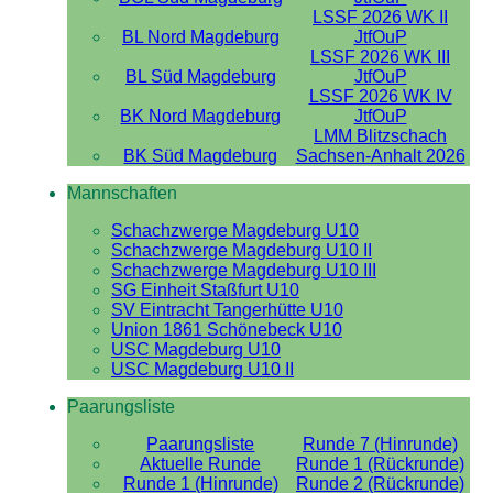
LSSF 2026 WK II
BL Nord Magdeburg
JtfOuP
LSSF 2026 WK III
BL Süd Magdeburg
JtfOuP
LSSF 2026 WK IV
BK Nord Magdeburg
JtfOuP
LMM Blitzschach
BK Süd Magdeburg
Sachsen-Anhalt 2026
Mannschaften
Schachzwerge Magdeburg U10
Schachzwerge Magdeburg U10 II
Schachzwerge Magdeburg U10 III
SG Einheit Staßfurt U10
SV Eintracht Tangerhütte U10
Union 1861 Schönebeck U10
USC Magdeburg U10
USC Magdeburg U10 II
Paarungsliste
Paarungsliste
Runde 7 (Hinrunde)
Aktuelle Runde
Runde 1 (Rückrunde)
Runde 1 (Hinrunde)
Runde 2 (Rückrunde)