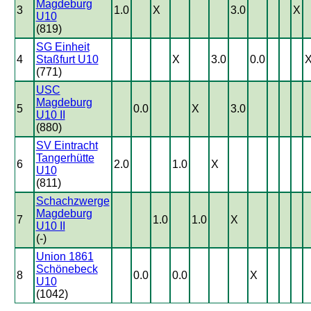
Magdeburg
3
1.0
X
3.0
X
U10
(819)
SG Einheit
4
Staßfurt U10
X
3.0
0.0
(771)
USC
Magdeburg
5
0.0
X
3.0
U10 II
(880)
SV Eintracht
Tangerhütte
6
2.0
1.0
X
U10
(811)
Schachzwerge
Magdeburg
7
1.0
1.0
X
U10 II
(-)
Union 1861
Schönebeck
8
0.0
0.0
X
U10
(1042)