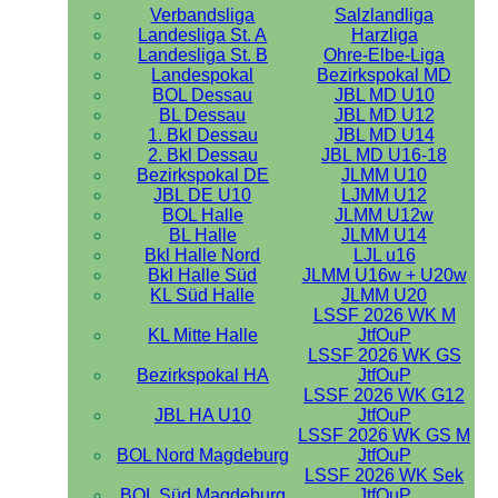
Verbandsliga
Salzlandliga
Landesliga St. A
Harzliga
Landesliga St. B
Ohre-Elbe-Liga
Landespokal
Bezirkspokal MD
BOL Dessau
JBL MD U10
BL Dessau
JBL MD U12
1. Bkl Dessau
JBL MD U14
2. Bkl Dessau
JBL MD U16-18
Bezirkspokal DE
JLMM U10
JBL DE U10
LJMM U12
BOL Halle
JLMM U12w
BL Halle
JLMM U14
Bkl Halle Nord
LJL u16
Bkl Halle Süd
JLMM U16w + U20w
KL Süd Halle
JLMM U20
LSSF 2026 WK M
KL Mitte Halle
JtfOuP
LSSF 2026 WK GS
Bezirkspokal HA
JtfOuP
LSSF 2026 WK G12
JBL HA U10
JtfOuP
LSSF 2026 WK GS M
BOL Nord Magdeburg
JtfOuP
LSSF 2026 WK Sek
BOL Süd Magdeburg
JtfOuP