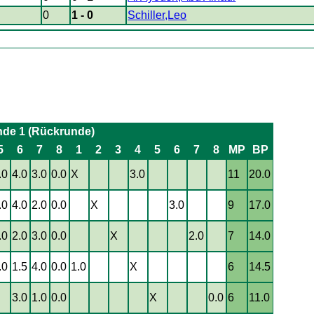
0
1 - 0
Schiller,Leo
nde 1 (Rückrunde)
5
6
7
8
1
2
3
4
5
6
7
8
MP
BP
.0
4.0
3.0
0.0
X
3.0
11
20.0
.0
4.0
2.0
0.0
X
3.0
9
17.0
.0
2.0
3.0
0.0
X
2.0
7
14.0
.0
1.5
4.0
0.0
1.0
X
6
14.5
X
3.0
1.0
0.0
X
0.0
6
11.0