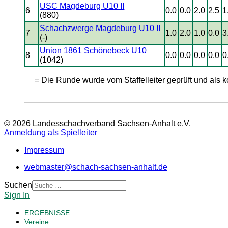
USC Magdeburg U10 II
6
0.0
0.0
2.0
2.5
1
(880)
Schachzwerge Magdeburg U10 II
7
1.0
2.0
1.0
0.0
3
(-)
Union 1861 Schönebeck U10
8
0.0
0.0
0.0
0.0
0
(1042)
= Die Runde wurde vom Staffelleiter geprüft und als ko
© 2026 Landesschachverband Sachsen-Anhalt e.V.
Anmeldung als Spielleiter
Impressum
webmaster@schach-sachsen-anhalt.de
Suchen
Sign In
ERGEBNISSE
Vereine