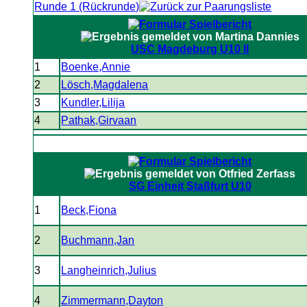
Runde 1 (Rückrunde)
USC Magdeburg U10 II
1
Boenke,Annie
2
Lösch,Magdalena
3
Kundler,Lilija
4
Pathak,Girvaan
SG Einheit Staßfurt U10
1
Beck,Fiona
2
Buchmann,Jan
3
Langheinrich,Julius
4
Zimmermann,Dayton