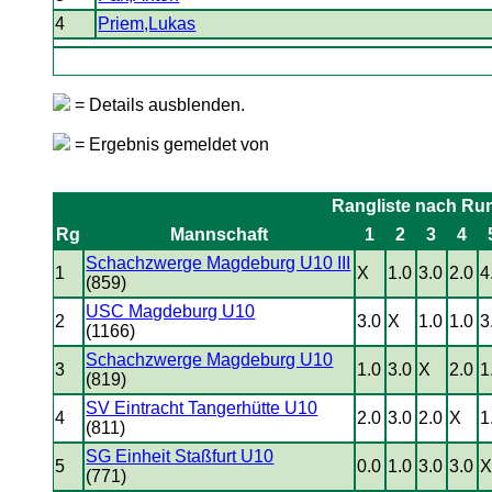
4
Priem,Lukas
= Details ausblenden.
= Ergebnis gemeldet von
Rangliste nach Ru
Rg
Mannschaft
1
2
3
4
Schachzwerge Magdeburg U10 III
1
X
1.0
3.0
2.0
4
(859)
USC Magdeburg U10
2
3.0
X
1.0
1.0
3
(1166)
Schachzwerge Magdeburg U10
3
1.0
3.0
X
2.0
1
(819)
SV Eintracht Tangerhütte U10
4
2.0
3.0
2.0
X
1
(811)
SG Einheit Staßfurt U10
5
0.0
1.0
3.0
3.0
(771)