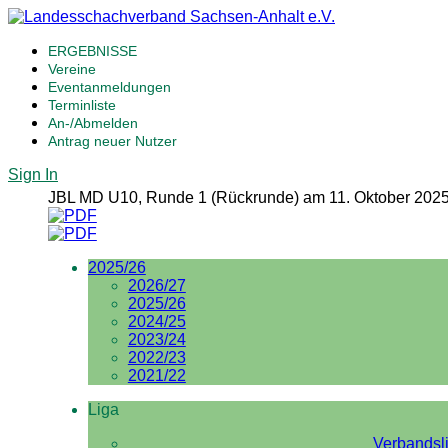
ERGEBNISSE
Vereine
Eventanmeldungen
Terminliste
An-/Abmelden
Antrag neuer Nutzer
Sign In
JBL MD U10, Runde 1 (Rückrunde) am 11. Oktober 2025
2025/26
2026/27
2025/26
2024/25
2023/24
2022/23
2021/22
Liga
Verbandsl