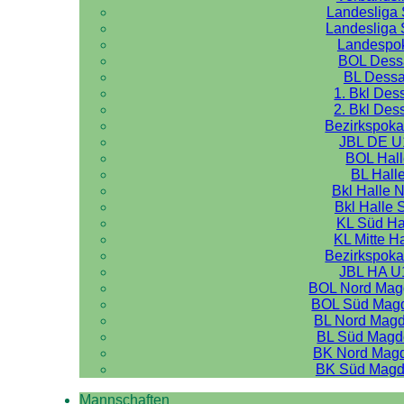
Landesliga 
Landesliga 
Landespo
BOL Dess
BL Dess
1. Bkl Des
2. Bkl Des
Bezirkspoka
JBL DE U
BOL Hal
BL Hall
Bkl Halle 
Bkl Halle 
KL Süd Ha
KL Mitte H
Bezirkspoka
JBL HA U
BOL Nord Mag
BOL Süd Mag
BL Nord Mag
BL Süd Magd
BK Nord Mag
BK Süd Magd
Mannschaften