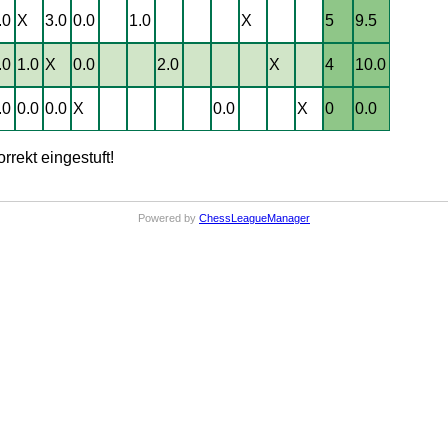
.0
X
3.0
0.0
1.0
X
5
9.5
.0
1.0
X
0.0
2.0
X
4
10.0
.0
0.0
0.0
X
0.0
X
0
0.0
rrekt eingestuft!
Powered by
ChessLeagueManager