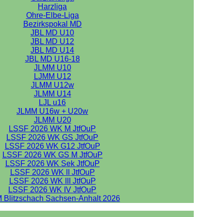
Harzliga
Ohre-Elbe-Liga
Bezirkspokal MD
JBL MD U10
JBL MD U12
JBL MD U14
JBL MD U16-18
JLMM U10
LJMM U12
JLMM U12w
JLMM U14
LJL u16
JLMM U16w + U20w
JLMM U20
LSSF 2026 WK M JtfOuP
LSSF 2026 WK GS JtfOuP
LSSF 2026 WK G12 JtfOuP
LSSF 2026 WK GS M JtfOuP
LSSF 2026 WK Sek JtfOuP
LSSF 2026 WK II JtfOuP
LSSF 2026 WK III JtfOuP
LSSF 2026 WK IV JtfOuP
 Blitzschach Sachsen-Anhalt 2026