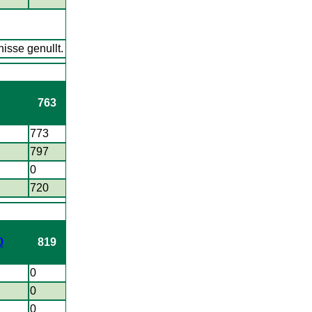
isse genullt.
763
773
797
0
720
0
819
0
0
0