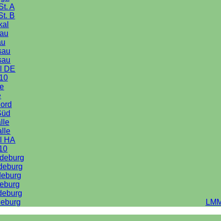
St. A
St. B
kal
au
au
sau
sau
l DE
10
le
e
Nord
Süd
lle
alle
l HA
10
deburg
deburg
deburg
eburg
deburg
eburg
LMM