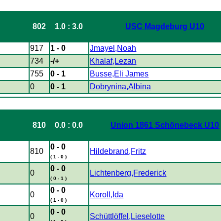
802
1.0 : 3.0
USC Magdeburg U10
917
1 - 0
Jmayel,Noah
734
-/+
Khalaf,Lezan
755
0 - 1
Busse,Eli James
0
0 - 1
Dobrynina,Albina
810
0.0 : 0.0
Union 1861 Schönebeck U10
0 - 0
810
Hildebrand,Fritz
( 1 - 0 )
0 - 0
0
Lichtenberg,Frederick
( 0 - 1 )
0 - 0
0
Koroll,Ida
( 1 - 0 )
0 - 0
0
Schüttlöffel,Lieselotte