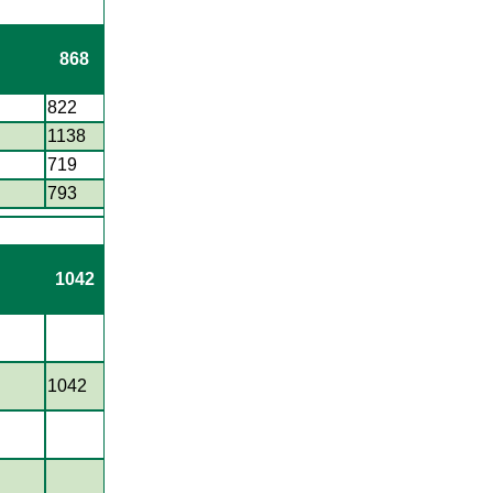
868
822
1138
719
793
1042
1042