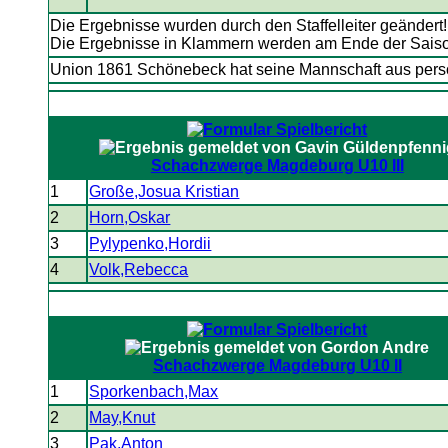
Die Ergebnisse wurden durch den Staffelleiter geändert
Die Ergebnisse in Klammern werden am Ende der Sai
Union 1861 Schönebeck hat seine Mannschaft aus perso
Schachzwerge Magdeburg U10 III
1
Große,Josua Kristian
2
Horn,Oskar
3
Pylypenko,Hordii
4
Volk,Rebecca
Schachzwerge Magdeburg U10 II
1
Sporkenbach,Max
2
May,Knut
3
Pak,Anton