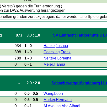
( 1 - 0 )
!( Verstoß gegen die Turnierordnung )
son zur DWZ Auswertung herangezogen!
nellen gründen zurückgezogen, daher werden alle Spielergebn
873
3.0 : 1.0
SV Eintracht Tangerhütte U10
934
1 - 0
Hanke,Joshua
898
1 - 0
Goecking,Franz
788
1 - 0
Neitzke,Loreena
0
0 - 1
Meier,Hanna
-
2.0 : 2.0
Schachzwerge Magdeburg U1
0
0.5 - 0.5
Wang,Leon
0
0.5 - 0.5
Marker,Hermann
0
0 - 1
Al Ayoush,Abd Alhadi