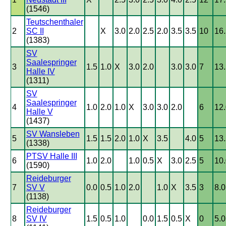
(1546)
Teutschenthaler
2
SC II
X
3.0
2.0
2.5
2.0
3.5
3.5
10
16.
(1383)
SV
Saalespringer
3
1.5
1.0
X
3.0
2.0
3.0
3.0
7
13.
Halle IV
(1311)
SV
Saalespringer
4
1.0
2.0
1.0
X
3.0
3.0
2.0
6
12.
Halle V
(1437)
SV Wansleben
5
1.5
1.5
2.0
1.0
X
3.5
4.0
5
13.
(1338)
PTSV Halle III
6
1.0
2.0
1.0
0.5
X
3.0
2.5
5
10.
(1590)
Reideburger
7
SV V
0.0
0.5
1.0
2.0
1.0
X
3.5
3
8.0
(1138)
Reideburger
8
SV IV
1.5
0.5
1.0
0.0
1.5
0.5
X
0
5.0