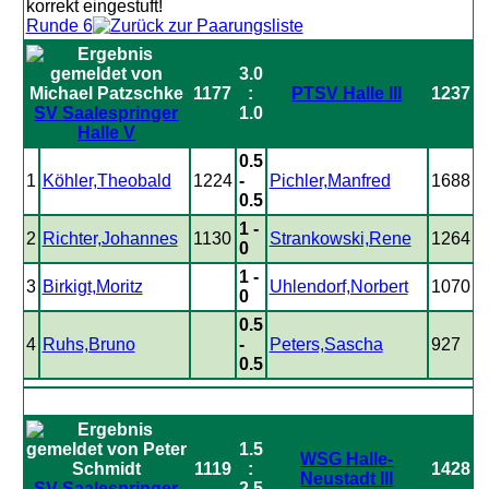
Runde 6
3.0
1177
:
PTSV Halle III
1237
SV Saalespringer
1.0
Halle V
0.5
1
Köhler,Theobald
1224
-
Pichler,Manfred
1688
0.5
1 -
2
Richter,Johannes
1130
Strankowski,Rene
1264
0
1 -
3
Birkigt,Moritz
Uhlendorf,Norbert
1070
0
0.5
4
Ruhs,Bruno
-
Peters,Sascha
927
0.5
1.5
WSG Halle-
1119
:
1428
Neustadt III
SV Saalespringer
2.5