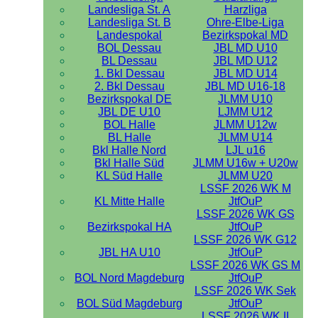
Landesliga St. A
Harzliga
Landesliga St. B
Ohre-Elbe-Liga
Landespokal
Bezirkspokal MD
BOL Dessau
JBL MD U10
BL Dessau
JBL MD U12
1. Bkl Dessau
JBL MD U14
2. Bkl Dessau
JBL MD U16-18
Bezirkspokal DE
JLMM U10
JBL DE U10
LJMM U12
BOL Halle
JLMM U12w
BL Halle
JLMM U14
Bkl Halle Nord
LJL u16
Bkl Halle Süd
JLMM U16w + U20w
KL Süd Halle
JLMM U20
LSSF 2026 WK M
KL Mitte Halle
JtfOuP
LSSF 2026 WK GS
Bezirkspokal HA
JtfOuP
LSSF 2026 WK G12
JBL HA U10
JtfOuP
LSSF 2026 WK GS M
BOL Nord Magdeburg
JtfOuP
LSSF 2026 WK Sek
BOL Süd Magdeburg
JtfOuP
LSSF 2026 WK II