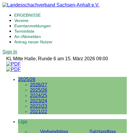
ERGEBNISSE
Vereine
Eventanmeldungen
Terminliste
An-/Abmelden
Antrag neuer Nutzer
Sign In
KL Mitte Halle, Runde 6 am 15. März 2026 09:00
2025/26
2026/27
2025/26
2024/25
2023/24
2022/23
2021/22
Liga
Verbandsliga
Salzlandliga