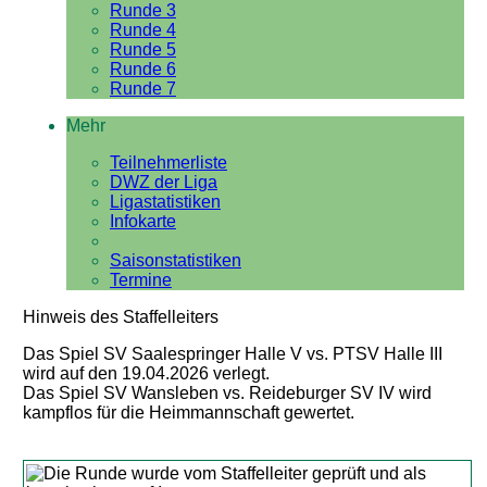
Runde 3
Runde 4
Runde 5
Runde 6
Runde 7
Mehr
Teilnehmerliste
DWZ der Liga
Ligastatistiken
Infokarte
Saisonstatistiken
Termine
Hinweis des Staffelleiters
Das Spiel SV Saalespringer Halle V vs. PTSV Halle III
wird auf den 19.04.2026 verlegt.
Das Spiel SV Wansleben vs. Reideburger SV IV wird
kampflos für die Heimmannschaft gewertet.