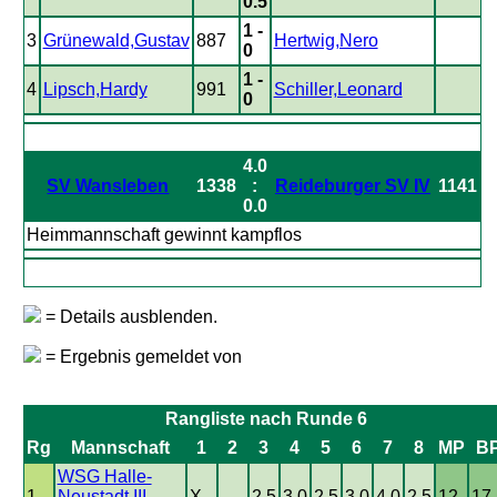
0.5
1 -
3
Grünewald,Gustav
887
Hertwig,Nero
0
1 -
4
Lipsch,Hardy
991
Schiller,Leonard
0
4.0
SV Wansleben
1338
:
Reideburger SV IV
1141
0.0
Heimmannschaft gewinnt kampflos
= Details ausblenden.
= Ergebnis gemeldet von
Rangliste nach Runde 6
Rg
Mannschaft
1
2
3
4
5
6
7
8
MP
B
WSG Halle-
1
Neustadt III
X
2.5
3.0
2.5
3.0
4.0
2.5
12
17.