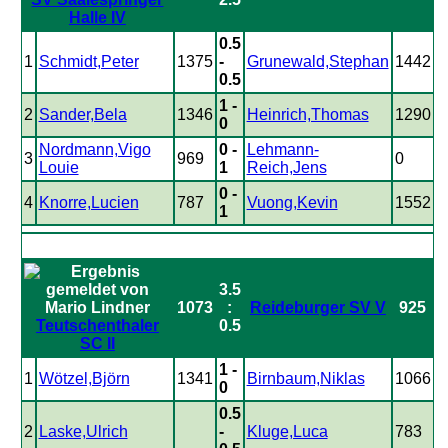
Halle IV
0.5
1
Schmidt,Peter
1375
-
Grunewald,Stephan
1442
0.5
1 -
2
Sander,Bela
1346
Heinrich,Thomas
1290
0
Nordmann,Vigo
0 -
Lehmann-
3
969
0
Louie
1
Reich,Jens
0 -
4
Knorre,Lucien
787
Vuong,Kevin
1552
1
3.5
1073
:
Reideburger SV V
925
Teutschenthaler
0.5
SC II
1 -
1
Wötzel,Björn
1341
Birnbaum,Niklas
1066
0
0.5
2
Laske,Ulrich
-
Kluge,Luca
783