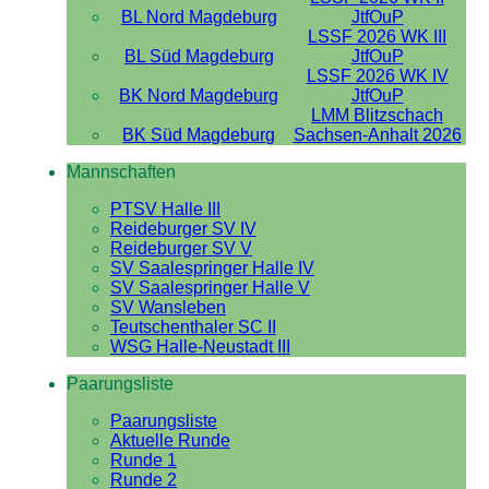
BL Nord Magdeburg
JtfOuP
LSSF 2026 WK III
BL Süd Magdeburg
JtfOuP
LSSF 2026 WK IV
BK Nord Magdeburg
JtfOuP
LMM Blitzschach
BK Süd Magdeburg
Sachsen-Anhalt 2026
Mannschaften
PTSV Halle III
Reideburger SV IV
Reideburger SV V
SV Saalespringer Halle IV
SV Saalespringer Halle V
SV Wansleben
Teutschenthaler SC II
WSG Halle-Neustadt III
Paarungsliste
Paarungsliste
Aktuelle Runde
Runde 1
Runde 2