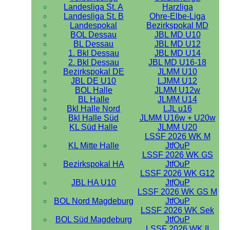
Landesliga St. A
Harzliga
Landesliga St. B
Ohre-Elbe-Liga
Landespokal
Bezirkspokal MD
BOL Dessau
JBL MD U10
BL Dessau
JBL MD U12
1. Bkl Dessau
JBL MD U14
2. Bkl Dessau
JBL MD U16-18
Bezirkspokal DE
JLMM U10
JBL DE U10
LJMM U12
BOL Halle
JLMM U12w
BL Halle
JLMM U14
Bkl Halle Nord
LJL u16
Bkl Halle Süd
JLMM U16w + U20w
KL Süd Halle
JLMM U20
LSSF 2026 WK M
KL Mitte Halle
JtfOuP
LSSF 2026 WK GS
Bezirkspokal HA
JtfOuP
LSSF 2026 WK G12
JBL HA U10
JtfOuP
LSSF 2026 WK GS M
BOL Nord Magdeburg
JtfOuP
LSSF 2026 WK Sek
BOL Süd Magdeburg
JtfOuP
LSSF 2026 WK II