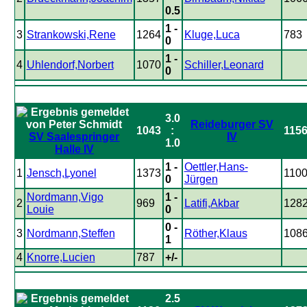
0.5
1 -
3
Strankowski,Rene
1264
Kluge,Luca
783
0
1 -
4
Uhlendorf,Norbert
1070
Schiller,Leonard
0
3.0
Reideburger SV
1043
:
115
SV Saalespringer
IV
1.0
Halle IV
1 -
Oettler,Hans-
1
Jensch,Lyonel
1373
110
0
Jürgen
Nordmann,Vigo
1 -
2
969
Latifi,Akbar
128
Louie
0
0 -
3
Nordmann,Steffen
Röther,Klaus
108
1
4
Knorre,Lucien
787
+/-
2.5