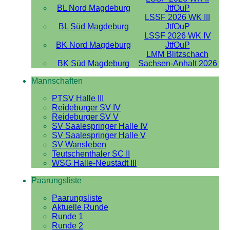
BL Nord Magdeburg
JtfOuP
LSSF 2026 WK III
BL Süd Magdeburg
JtfOuP
LSSF 2026 WK IV
BK Nord Magdeburg
JtfOuP
LMM Blitzschach
BK Süd Magdeburg
Sachsen-Anhalt 2026
Mannschaften
PTSV Halle III
Reideburger SV IV
Reideburger SV V
SV Saalespringer Halle IV
SV Saalespringer Halle V
SV Wansleben
Teutschenthaler SC II
WSG Halle-Neustadt III
Paarungsliste
Paarungsliste
Aktuelle Runde
Runde 1
Runde 2