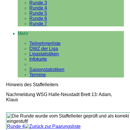
Runde 3
Runde 4
Runde 5
Runde 6
Runde 7
Mehr
Teilnehmerliste
DWZ der Liga
Ligastatistiken
Infokarte
Saisonstatistiken
Termine
Hinweis des Staffelleiters
Nachmeldung WSG Halle-Neustadt Brett 13: Adam,
Klaus
Runde 4