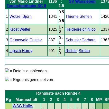
1136
:
SV Wansleben
137
Teutschenthaler SC II
1.5
0.5
1
Wötzel,Björn
1341
-
Thieme,Steffen
142
0.5
1 -
2
Krost,Walter
1325
Heidenreich,Nico
133
0
0 -
3
Grünewald,Gustav
887
Schuster,Gerhard
136
1
1 -
4
Lipsch,Hardy
991
Richter,Stefan
0
= Details ausblenden.
= Ergebnis gemeldet von
Rangliste nach Runde 4
Rg
Mannschaft
1
2
3
4
5
6
7
8
MP
B
WSG Halle-