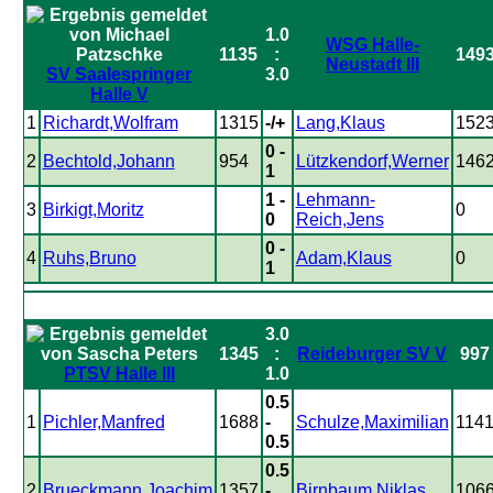
1.0
WSG Halle-
1135
:
149
Neustadt III
SV Saalespringer
3.0
Halle V
1
Richardt,Wolfram
1315
-/+
Lang,Klaus
152
0 -
2
Bechtold,Johann
954
Lützkendorf,Werner
146
1
1 -
Lehmann-
3
Birkigt,Moritz
0
0
Reich,Jens
0 -
4
Ruhs,Bruno
Adam,Klaus
0
1
3.0
1345
:
Reideburger SV V
997
PTSV Halle III
1.0
0.5
1
Pichler,Manfred
1688
-
Schulze,Maximilian
114
0.5
0.5
2
Brueckmann,Joachim
1357
-
Birnbaum,Niklas
106