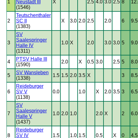
1
Neustadt III
X
2.5
4.0
3.0
2.5
8
12.
(1546)
Teutschenthaler
2
SC II
X
3.0
2.0
2.5
2.0
6
9.5
(1383)
SV
Saalespringer
3
1.0
X
2.0
3.0
3.0
5
9.0
Halle IV
(1311)
PTSV Halle III
4
2.0
X
0.5
3.0
2.5
5
8.0
(1590)
SV Wansleben
5
1.5
1.5
2.0
3.5
X
3
8.5
(1338)
Reideburger
6
SV V
0.0
1.0
X
2.0
3.5
3
6.5
(1138)
SV
Saalespringer
7
1.0
2.0
1.0
2.0
X
2
6.0
Halle V
(1437)
Reideburger
8
SV IV
1.5
1.0
1.5
0.5
X
0
4.5