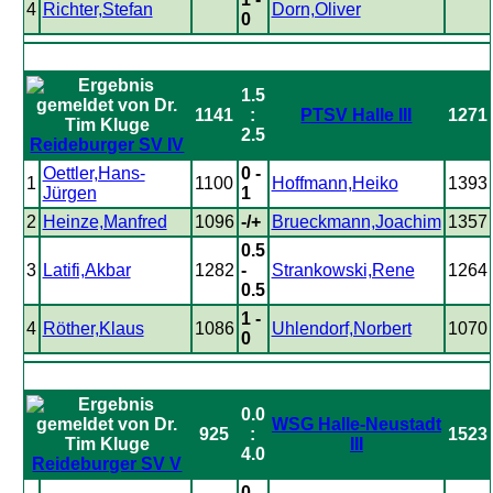
4
Richter,Stefan
Dorn,Oliver
0
1.5
1141
:
PTSV Halle III
1271
2.5
Reideburger SV IV
Oettler,Hans-
0 -
1
1100
Hoffmann,Heiko
1393
Jürgen
1
2
Heinze,Manfred
1096
-/+
Brueckmann,Joachim
1357
0.5
3
Latifi,Akbar
1282
-
Strankowski,Rene
1264
0.5
1 -
4
Röther,Klaus
1086
Uhlendorf,Norbert
1070
0
0.0
WSG Halle-Neustadt
925
:
1523
III
4.0
Reideburger SV V
0 -