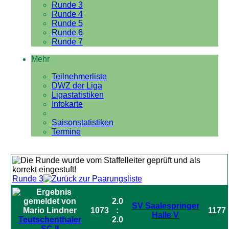
Runde 3
Runde 4
Runde 5
Runde 6
Runde 7
Mehr
Teilnehmerliste
DWZ der Liga
Ligastatistiken
Infokarte
Saisonstatistiken
Termine
Runde 3
2.0
SV Saalespringer
1073
:
1177
Halle V
Teutschenthaler
2.0
SC II