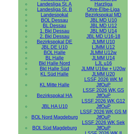
Landesliga St. A
Harzliga
Landesliga St. B
Ohre-Elbe-Liga
Landespokal
Bezirkspokal MD
BOL Dessau
JBL MD U10
BL Dessau
JBL MD U12
1. Bkl Dessau
JBL MD U14
2. Bkl Dessau
JBL MD U16-18
Bezirkspokal DE
JLMM U10
JBL DE U10
LJMM U12
BOL Halle
JLMM U12w
BL Halle
JLMM U14
Bkl Halle Nord
LJL u16
Bkl Halle Süd
JLMM U16w + U20w
KL Süd Halle
JLMM U20
LSSF 2026 WK M
KL Mitte Halle
JtfOuP
LSSF 2026 WK GS
Bezirkspokal HA
JtfOuP
LSSF 2026 WK G12
JBL HA U10
JtfOuP
LSSF 2026 WK GS M
BOL Nord Magdeburg
JtfOuP
LSSF 2026 WK Sek
BOL Süd Magdeburg
JtfOuP
LSSF 2026 WK II