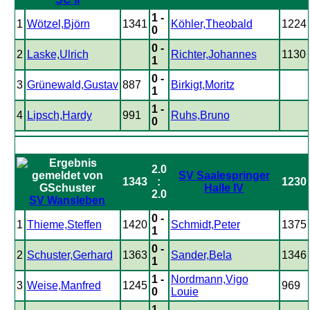
1 -
1
Wötzel,Björn
1341
Köhler,Theobald
1224
0
0 -
2
Laske,Ulrich
Richter,Johannes
1130
1
0 -
3
Grünewald,Gustav
887
Birkigt,Moritz
1
1 -
4
Lipsch,Hardy
991
Ruhs,Bruno
0
2.0
SV Saalespringer
1343
:
1230
Halle IV
2.0
SV Wansleben
0 -
1
Thieme,Steffen
1420
Schmidt,Peter
1375
1
0 -
2
Schuster,Gerhard
1363
Sander,Bela
1346
1
1 -
Nordmann,Vigo
3
Weise,Manfred
1245
969
0
Louie
1 -