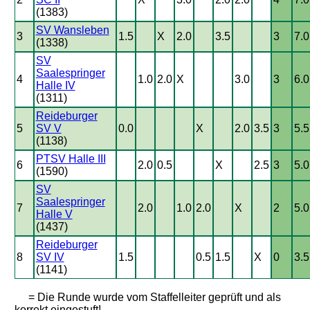
(1383)
SV Wansleben
3
1.5
X
2.0
3.5
3
7.0
(1338)
SV
Saalespringer
4
1.0
2.0
X
3.0
3
6.0
Halle IV
(1311)
Reideburger
5
SV V
0.0
X
2.0
3.5
3
5.5
(1138)
PTSV Halle III
6
2.0
0.5
X
2.5
3
5.0
(1590)
SV
Saalespringer
7
2.0
1.0
2.0
X
2
5.0
Halle V
(1437)
Reideburger
8
SV IV
1.5
0.5
1.5
X
0
3.5
(1141)
= Die Runde wurde vom Staffelleiter geprüft und als
korrekt eingestuft!