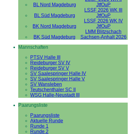
BL Nord Magdeburg
JtfOuP
LSSF 2026 WK III
BL Süd Magdeburg
JtfOuP
LSSF 2026 WK IV
BK Nord Magdeburg
JtfOuP
LMM Blitzschach
BK Süd Magdeburg
Sachsen-Anhalt 2026
Mannschaften
PTSV Halle III
Reideburger SV IV
Reideburger SV V
SV Saalespringer Halle IV
SV Saalespringer Halle V
SV Wansleben
Teutschenthaler SC II
WSG Halle-Neustadt III
Paarungsliste
Paarungsliste
Aktuelle Runde
Runde 1
Runde 2