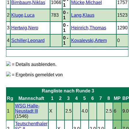
1
Birnbaum,Niklas
1066
Mücke,Michael
1757
1
0 -
2
Kluge,Luca
783
Lang,Klaus
1523
1
0 -
3
Hertwig,Nero
Heinrich,Thomas
1290
1
0 -
4
Schiller,Leonard
Kovalevski,Artem
0
1
= Details ausblenden.
= Ergebnis gemeldet von
Rangliste nach Runde 3
Rg
Mannschaft
1
2
3
4
5
6
7
8
MP
BP
WSG Halle-
1
Neustadt III
X
2.5
4.0
2.5
6
9.0
(1546)
Teutschenthaler
2
SC II
X
3.0
2.0
2.0
4
7.0