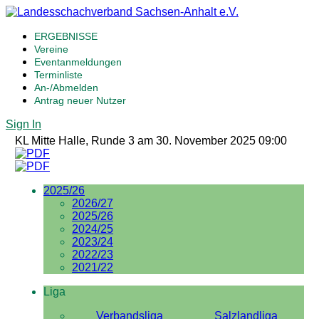
ERGEBNISSE
Vereine
Eventanmeldungen
Terminliste
An-/Abmelden
Antrag neuer Nutzer
Sign In
KL Mitte Halle, Runde 3 am 30. November 2025 09:00
2025/26
2026/27
2025/26
2024/25
2023/24
2022/23
2021/22
Liga
Verbandsliga
Salzlandliga